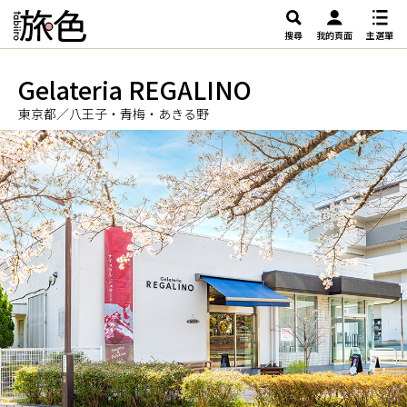
搜尋
我的頁面
主選單
Gelateria REGALINO
東京都／八王子・青梅・あきる野