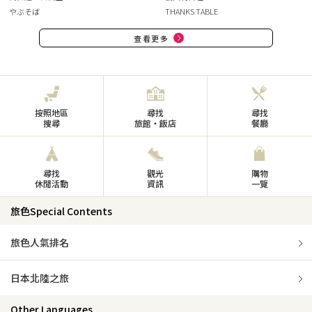
やぶそば
THANKS TABLE
查看更多
按照地區
尋找
尋找
搜尋
旅館・飯店
餐廳
尋找
觀光
購物
休閒活動
資訊
一覽
旅色Special Contents
旅色人氣排名
日本北陸之旅
Other Languages