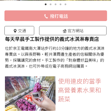
撥打電話
交通
官方網站
每天早晨手工製作提供的義式冰淇淋專賣店
位於京王電鐵南大澤站步行約10分鐘的地方的義式冰淇淋
專賣店。以與長野縣・輕井澤周邊生產者的信賴關係為優
勢，採購講究的食材。手工製作的「對身體好且美味」的
義式冰淇淋，也可外帶或在電子商務網站購買。
使用連皮的當季
高營養素水果和
蔬菜