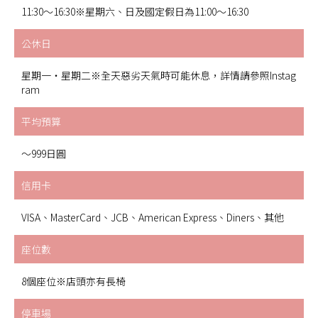
11:30～16:30※星期六、日及國定假日為11:00～16:30
公休日
星期一・星期二※全天惡劣天氣時可能休息，詳情請參照Instag
ram
平均預算
～999日圓
信用卡
VISA、MasterCard、JCB、American Express、Diners、其他
座位數
8個座位※店頭亦有長椅
停車場