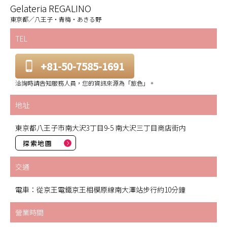
Gelateria REGALINO
東京都／八王子・青梅・あきる野
TEL
+81-50-7585-1691
洽詢時請告知服務人員，您的資訊來源為「旅色」。
地址
東京都八王子市南大沢3丁目9-5 南大沢三丁目商店街内
探索地圖
交通
電車：從京王電鐵京王相模原線南大澤站步行約10分鐘
營業時間