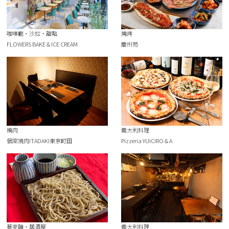
咖啡廳・沙拉・甜點
燒烤
FLOWERS BAKE＆ICE CREAM
慶州苑
燒肉
義大利料理
個室焼肉ITADAKI東京町田
Pizzeria YUICIRO＆A
蕎麥麵・居酒屋
義大利料理