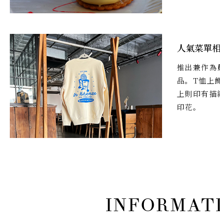
人氣菜單
推出兼作為
品。T恤上
上則印有描
印花。