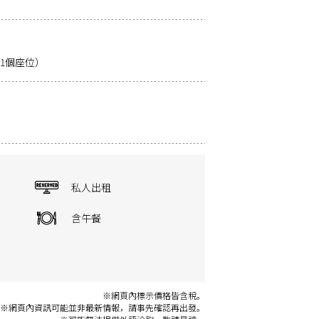
31個座位）
私人出租
含午餐
※網頁內標示價格皆含稅。
※網頁內資訊可能並非最新情報，請事先確認再出發。