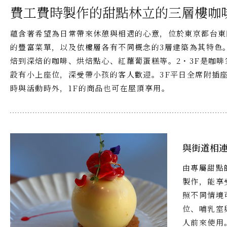
費工費時製作的甜點林立的三層樓咖
蘊含著希望為日常帶來休憩與相遇的心意，位於東京都台東
的豐富菜單，以及依樓層各有不同概念的3層建築為其特色
焙到深焙的咖啡、烘焙點心、紅蘿蔔蛋糕等。2・3F是咖啡
設有小上座位，深受帶小孩的客人歡迎。3F平日全席附插座
時與活動時外，1F的商品也可在屋頂享用。
與街道相
由專屬甜點
製作，能享
照不同情境
位、哺乳室
人前來使用