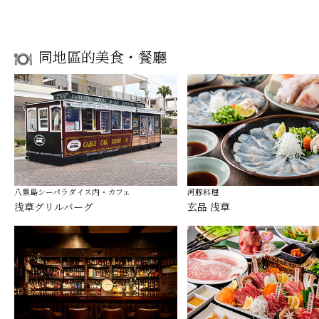
同地區的美食・餐廳
八景島シーパラダイス内・カフェ
河豚料理
浅草グリルバーグ
玄品 浅草