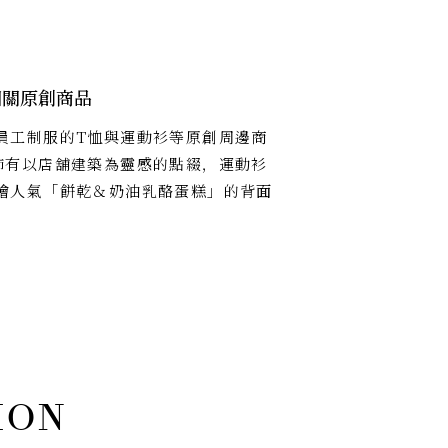
相關原創商品
員工制服的T恤與運動衫等原創周邊商
飾有以店舖建築為靈感的點綴，運動衫
繪人氣「餅乾＆奶油乳酪蛋糕」的背面