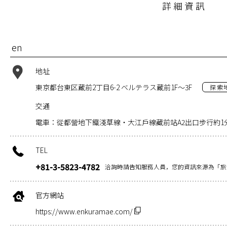
詳細資訊
en
地址
東京都台東区蔵前2丁目6-2 ベルテラス蔵前1F～3F
探索
交通
電車：從都營地下鐵淺草線・大江戶線藏前站A2出口步行約1
TEL
+81-3-5823-4782
洽詢時請告知服務人員，您的資訊來源為「旅
官方網站
https://www.enkuramae.com/