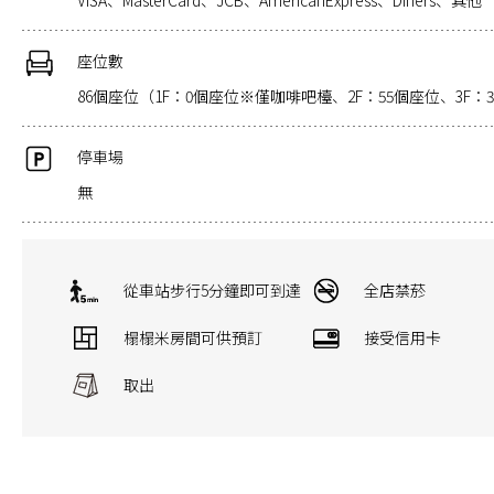
VISA、MasterCard、JCB、AmericanExpress、Diners、其他
座位數
86個座位（1F：0個座位※僅咖啡吧檯、2F：55個座位、3F：
停車場
無
從車站步行5分鐘即可到達
全店禁菸
榻榻米房間可供預訂
接受信用卡
取出