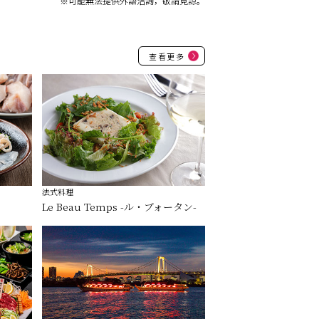
※可能無法提供外語洽詢，敬請見諒。
查看更多
法式料理
Le Beau Temps -ル・ブォータン-