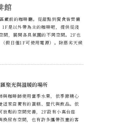
啡館
區藏前的咖啡廳。從甜點到餐食皆齊備
。1F是以外帶為主的咖啡吧，提供從淺
空間，展開各具氛圍的不同空間。2F也
（假日僅1F可使用電源）。除惡劣天候
連匯聚光與溫暖的場所
師與咖啡師使用當季水果，依季節精心
受這家店獨有的蛋糕、聖代與飲品。依
可放鬆的空間完善，2F設有小高台座
與換尿布空間，也有許多攜帶孩童的客
。