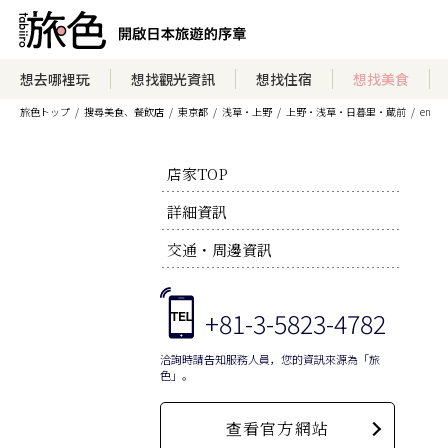
想去哪裡玩
想找觀光資訊
想找住宿
想找美食
旅色トップ
搜尋美食、餐飲店
東京都
浅草・上野
上野・浅草・日暮里・蔵前
en
店家TOP
詳細資訊
交通・周邊資訊
+81-3-5823-4782
洽詢時請告知服務人員，您的資訊來源為「旅
色」。
查看官方網站