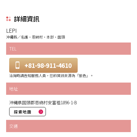
詳細資訊
LEPI
沖繩縣／名護・恩納村・本部・国頭
TEL
+81-98-911-4610
洽詢時請告知服務人員，您的資訊來源為「旅色」。
地址
沖縄県国頭郡恩納村安富祖1896-1-B
探索地圖
交通