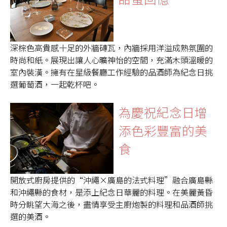
深棕色高貴感十足的外牆磚瓦，內牆採用洋溢成熟氛圍的
時尚和紙。展現出讓人心曠神怡的空間，充滿木頭溫暖的
室內裝潢。擁有在星級餐廳工作經驗的品酒師為紀念日挑
選葡萄酒，一起乾杯吧。
為慶祝紀念日增
添色彩豐富的美
食
開放式廚房提供的“沖繩×廣島的法式料理”融合廣島縣
和沖繩縣的食材，是添上紀念日華麗的料理。在美麗黃昏
時分眺望大海之後，盡情享受主廚炮製的料理和品酒師挑
選的美酒。