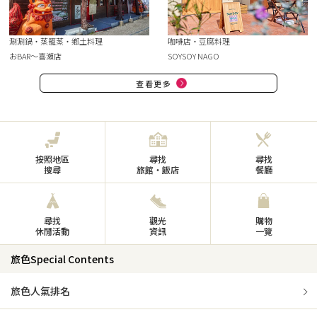
涮涮鍋・蒸籠蒸・鄉土料理
咖啡店・豆腐料理
おBAR～喜瀬店
SOYSOY NAGO
查看更多
按照地區
尋找
尋找
搜尋
旅館・飯店
餐廳
尋找
觀光
購物
休閒活動
資訊
一覽
旅色Special Contents
旅色人氣排名