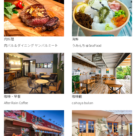
肉料理
海鮮
肉バル＆ダイニング ヤンバルミート
うみんちゅSeaFood
咖啡・早餐
咖啡廳
After Rain Coffee
cahaya bulan