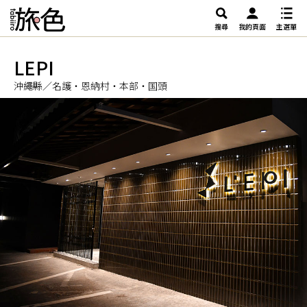
搜尋
我的頁面
主選單
LEPI
沖繩縣／名護・恩納村・本部・国頭