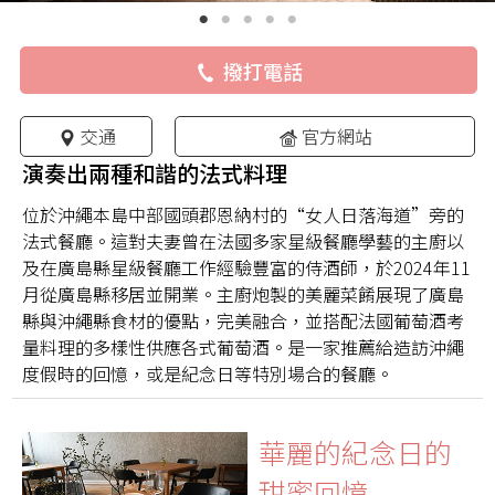
撥打電話
交通
官方網站
演奏出兩種和諧的法式料理
位於沖繩本島中部國頭郡恩納村的“女人日落海道”旁的
法式餐廳。這對夫妻曾在法國多家星級餐廳學藝的主廚以
及在廣島縣星級餐廳工作經驗豐富的侍酒師，於2024年11
月從廣島縣移居並開業。主廚炮製的美麗菜餚展現了廣島
縣與沖繩縣食材的優點，完美融合，並搭配法國葡萄酒考
量料理的多樣性供應各式葡萄酒。是一家推薦給造訪沖繩
度假時的回憶，或是紀念日等特別場合的餐廳。
華麗的紀念日的
甜蜜回憶