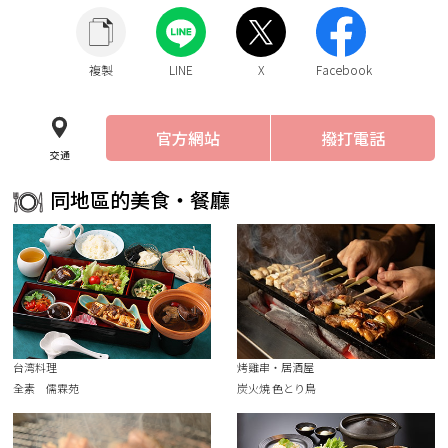
複製
LINE
X
Facebook
官方網站
撥打電話
交通
同地區的美食・餐廳
台湾料理
烤雞串・居酒屋
全素 儒霖苑
炭火焼 色とり鳥