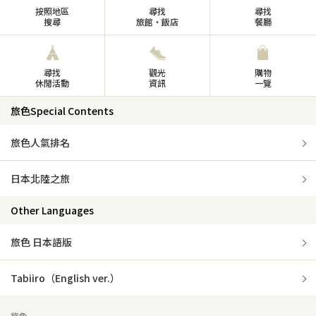
按照地區
尋找
尋找
搜尋
旅館・飯店
餐廳
尋找
觀光
購物
休閒活動
資訊
一覽
旅色Special Contents
旅色人氣排名
日本北陸之旅
Other Languages
旅色 日本語版
Tabiiro（English ver.）
旅色