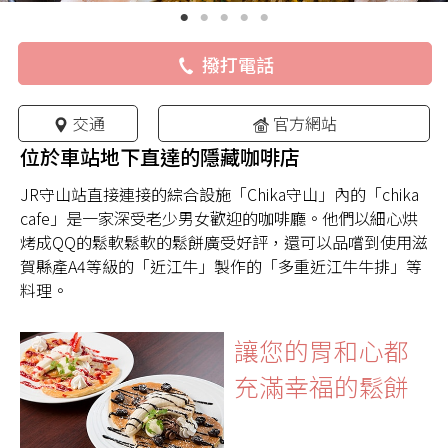
撥打電話
交通
官方網站
位於車站地下直達的隱藏咖啡店
JR守山站直接連接的綜合設施「Chika守山」內的「chika
cafe」是一家深受老少男女歡迎的咖啡廳。他們以細心烘
烤成QQ的鬆軟鬆軟的鬆餅廣受好評，還可以品嚐到使用滋
賀縣產A4等級的「近江牛」製作的「多重近江牛牛排」等
料理。
讓您的胃和心都
充滿幸福的鬆餅