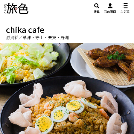
搜尋
我的頁面
主選單
chika cafe
滋賀縣／草津・守山・栗東・野洲