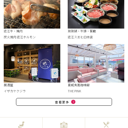
近江牛・燒肉
涮涮鍋・牛排・餐廳
炭火焼肉 近江ホルモン
近江スエヒロ本店
居酒屋
夏威夷風咖啡館
イザカヤクジラ
THE PINK
查看更多