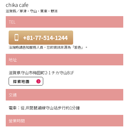
chika cafe
滋賀縣／草津・守山・栗東・野洲
TEL
+81-77-514-1244
洽詢時請告知服務人員，您的資訊來源為「旅色」。
地址
滋賀県守山市梅田町2-1 チカ守山B1F
探索地圖
交通
電車：從JR琵琶湖線守山站步行約1分鐘
營業時間