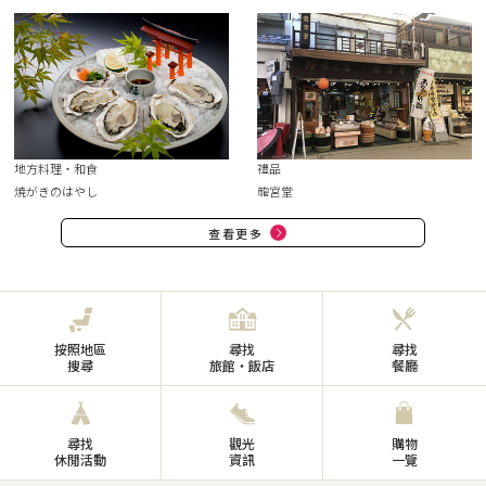
地方料理・和食
禮品
焼がきのはやし
龍宮堂
查看更多
按照地區
尋找
尋找
搜尋
旅館・飯店
餐廳
尋找
觀光
購物
休閒活動
資訊
一覽