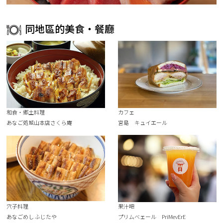
同地區的美食・餐廳
和食・郷土料理
カフェ
あなご処城山本店さくら庵
宮島 キュイエール
穴子料理
果汁吧
あなごめし ふじたや
プリムべェール PriMevErE