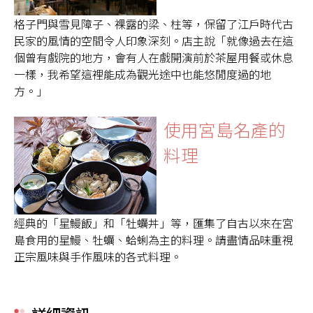
格子門與雪見障子、裸露的梁、柱等，保留了江戶時代古
民家的風情的空間令人印象深刻。店主說「就像過去在這
個曾有戲院的地方，會有人在戲開演前於茶屋用餐或休息
一樣，我希望這裡能成為觀光途中也能悠閒度過的地
方。」
使用宮島名產的
料理
經典的「星鰻飯」和「牡蠣丼」等，匯集了自古以來在宮
島食用的星鰻、牡蠣、蛤蜊為主的料理。請盡情品味重視
正宗風味與手作風味的各式料理。