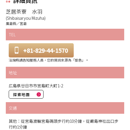
詳細資訊
芝居茶寮 水羽
(Shibaisaryou Mizuha)
廣島縣／宮島
TEL
+81-829-44-1570
洽詢時請告知服務人員，您的資訊來源為「旅色」。
地址
広島県廿日市市宮島町大町1-2
探索地圖
交通
其他：從宮島渡輪宮島碼頭步行約10分鐘，從嚴島神社出口步
行約1分鐘