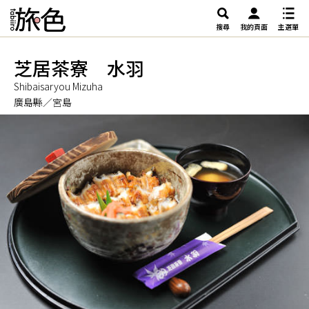
搜尋
我的頁面
主選單
芝居茶寮 水羽
Shibaisaryou Mizuha
廣島縣／宮島