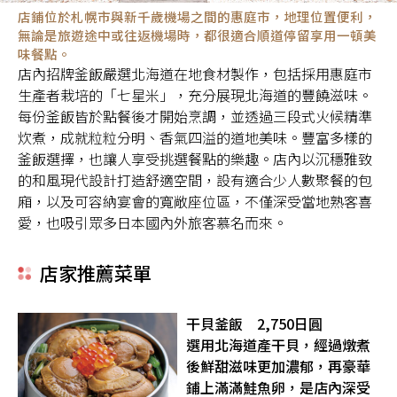
店鋪位於札幌市與新千歲機場之間的惠庭市，地理位置便利，
無論是旅遊途中或往返機場時，都很適合順道停留享用一頓美
味餐點。
店內招牌釜飯嚴選北海道在地食材製作，包括採用惠庭市
生產者栽培的「七星米」，充分展現北海道的豐饒滋味。
每份釜飯皆於點餐後才開始烹調，並透過三段式火候精準
炊煮，成就粒粒分明、香氣四溢的道地美味。豐富多樣的
釜飯選擇，也讓人享受挑選餐點的樂趣。店內以沉穩雅致
的和風現代設計打造舒適空間，設有適合少人數聚餐的包
廂，以及可容納宴會的寬敞座位區，不僅深受當地熟客喜
愛，也吸引眾多日本國內外旅客慕名而來。
店家推薦菜單
干貝釜飯 2,750日圓
選用北海道產干貝，經過燉煮
後鮮甜滋味更加濃郁，再豪華
鋪上滿滿鮭魚卵，是店內深受