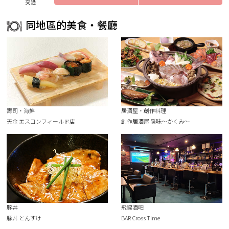
交通
同地區的美食・餐廳
壽司・海鮮
居酒屋・創作料理
天金 エスコンフィールド店
創作居酒屋 隠味～かくみ～
豚丼
飛鏢酒吧
豚丼 とんすけ
BAR Cross Time