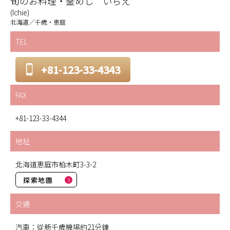
旬のお料理・釜めし いちえ
(Ichie)
北海道／千歳・恵庭
TEL
+81-123-33-4343
FAX
+81-123-33-4344
地址
北海道恵庭市柏木町3-3-2
探索地圖
交通
汽車：從新千歲機場約21分鐘