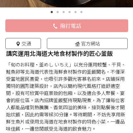
撥打電話
交通
官方網站
講究運用北海道大地食材製作的匠心釜飯
「旬のお料理・釜めし いちえ」以充分運用螃蟹、干貝、
鮭魚卵等北海道代表性海鮮食材製作的釜飯聞名，不僅深
受當地居民喜愛，也吸引許多觀光客慕名前來。店鋪採用
獨特的圓形建築設計，店內以簡約現代風格打造舒適空
間，設有可欣賞中庭景致的包廂，以及適合多人聚餐、宴
會的座位區。店內招牌釜飯堅持現點現煮，為了讓每位客
人都能品嚐到熱騰騰、香氣四溢的美味，接到點餐後才開
始炊飯，因此約需等候30分鐘。等待期間，不妨先享用新
鮮生魚片或使用北海道在地食材製作的特色小菜，一邊品
味佳餚，一邊悠閒感受北海道的飲食魅力。