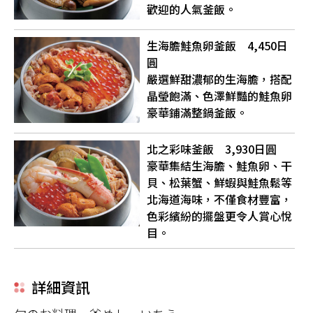
歡迎的人氣釜飯。
生海膽鮭魚卵釜飯 4,450日
圓
嚴選鮮甜濃郁的生海膽，搭配
晶瑩飽滿、色澤鮮豔的鮭魚卵
豪華鋪滿整鍋釜飯。
北之彩味釜飯 3,930日圓
豪華集結生海膽、鮭魚卵、干
貝、松葉蟹、鮮蝦與鮭魚鬆等
北海道海味，不僅食材豐富，
色彩繽紛的擺盤更令人賞心悅
目。
詳細資訊