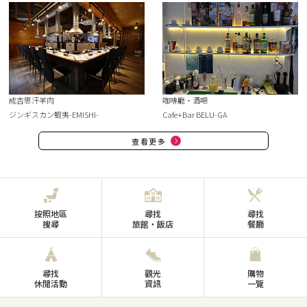
成吉思汗羊肉
咖啡廳・酒吧
ジンギスカン蝦夷-EMISHI-
Cafe+Bar BELU-GA
查看更多
按照地區
尋找
尋找
搜尋
旅館・飯店
餐廳
尋找
觀光
購物
休閒活動
資訊
一覽