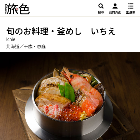
搜尋
我的頁面
主選單
旬のお料理・釜めし いちえ
Ichie
北海道／千歳・恵庭