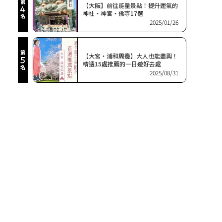
【大阪】前往能量景點！提升運氣的
神社・神宮・佛寺17選
2025/01/26
【大宮・浦和周邊】大人也能盡興！
精選15處推薦的一日遊好去處
2025/08/31