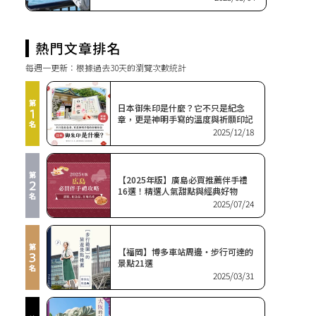
每週一更新：根據過去30天的瀏覽次數統計
日本御朱印是什麼？它不只是紀念
章，更是神明手寫的溫度與祈願印記
2025/12/18
【2025年版】廣島必買推薦伴手禮
16選！精選人氣甜點與經典好物
2025/07/24
【福岡】博多車站周邊・步行可達的
景點21選
2025/03/31