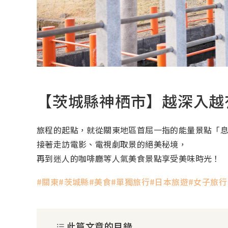
【茨城縣神栖市】越深入越有
旅程的起點，就從關東地區首屈一指的能量景點「
接著走訪電影、電視劇取景的絕美秘境，
再到迷人的咖啡廳等人氣美食景點享受美味時光！
關東
茨城縣
美食
單獨旅行
日本旅遊
女子旅行
此篇文章的目錄