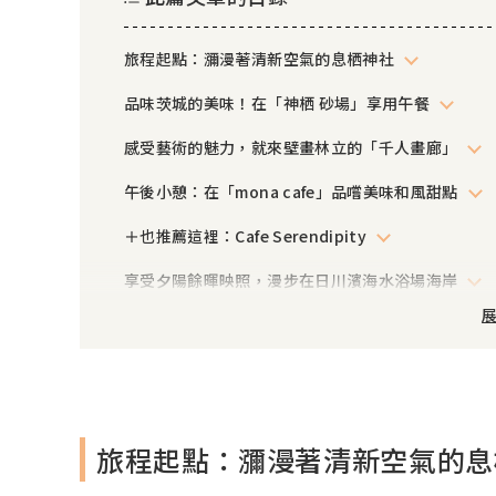
旅程起點：瀰漫著清新空氣的息栖神社
品味茨城的美味！在「神栖 砂場」享用午餐
感受藝術的魅力，就來壁畫林立的「千人畫廊」
午後小憩：在「mona cafe」品嚐美味和風甜點
＋也推薦這裡：Cafe Serendipity
享受夕陽餘暉映照，漫步在日川濱海水浴場海岸
展
旅程起點：瀰漫著清新空氣的息