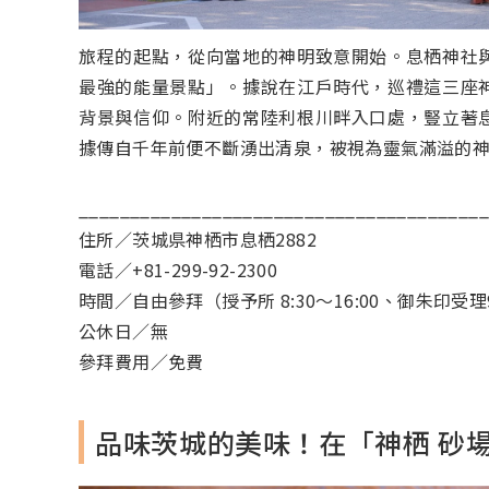
旅程的起點，從向當地的神明致意開始。息栖神社
最強的能量景點」。據說在江戶時代，巡禮這三座
背景與信仰。附近的常陸利根川畔入口處，豎立著
據傳自千年前便不斷湧出清泉，被視為靈氣滿溢的
_______________________________________
住所／茨城県神栖市息栖2882
電話／+81-299-92-2300
時間／自由參拜（授予所 8:30～16:00、御朱印受理9:
公休日／無
參拜費用／免費
品味茨城的美味！在「神栖 砂