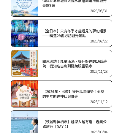
海洋世界茨城縣大洗水族館周邊推薦觀光
景點8選
2026/05/31
【全日本】只有冬季才能遇見的夢幻絕景
──精選29處必訪觀光景點
2026/02/22
關東必訪！能量滿滿、提升好運的16座寺
院｜從知名古剎到隱藏版靈驗寺
2025/11/28
【2026年・出遊】提升馬年運勢！必訪
的午年開運神社與佛寺
2025/11/12
【茨城縣神栖市】越深入越有趣！春風公
路旅行【DAY 2】
2025/03/04