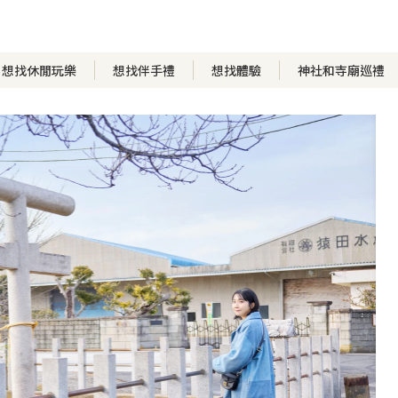
想找休閒玩樂
想找伴手禮
想找體驗
神社和寺廟巡禮