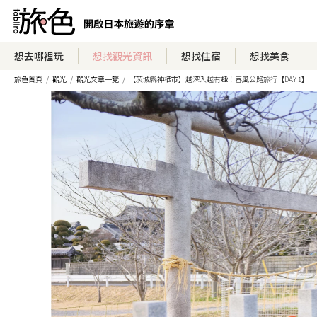
想去哪裡玩
想找觀光資訊
想找住宿
想找美食
旅色首頁
觀光
觀光文章一覽
【茨城縣神栖市】越深入越有趣！春風公路旅行【DAY 1】