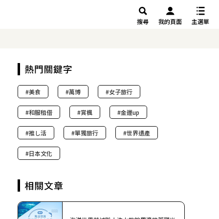
搜尋
我的頁面
主選單
美食
萬博
女子旅行
和服租借
賞楓
金運up
推し活
單獨旅行
世界遺產
日本文化