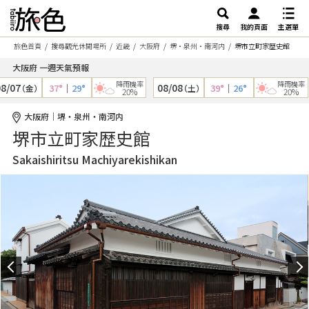
搜尋
我的頁面
主選單
旅色首頁
搜尋觀光休閒場所
近畿
大阪府
堺・泉州・南河内
堺市立町家歴史館
大阪府 一週天氣預報
降雨機率
降雨機率
/07
08/08
37°
｜
29°
39°
｜
26°
（金）
（土）
20%
20%
大阪府｜堺・泉州・南河内
堺市立町家歴史館
Sakaishiritsu Machiyarekishikan