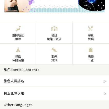
按照地區
尋找
尋找
搜尋
旅館・飯店
餐廳
尋找
觀光
購物
休閒活動
資訊
一覽
旅色Special Contents
旅色人氣排名
日本北陸之旅
Other Languages