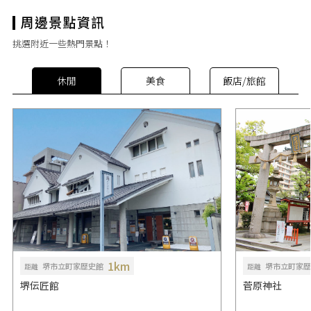
挑選附近一些熱門景點！
休閒
美食
飯店/旅館
1km
堺市立町家歴史館
堺市立町家歴
距離
距離
堺伝匠館
菅原神社