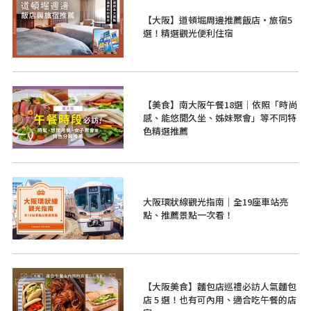
【大阪】道頓堀周邊推薦飯店・旅宿5
選！精選觀光便利住宿
【美食】南大阪午餐18選｜依照「時尚
感、能悠閒久坐、姊妹聚會」等不同特
色精選推薦
大阪環狀線觀光指南｜全19座車站亮
點、推薦景點一次看！
【大阪美食】麵包店巡禮必訪人氣麵包
店 5 選！也有可內用、適合吃午餐的店