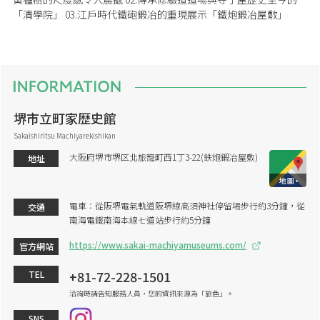
「清學院」 03.江戶時代鐵砲鍛冶的重現展示「鐵炮鍛冶屋敷」
堺市立町家歴史館
Sakaishiritsu Machiyarekishikan
大阪府堺市堺区北旅籠町西1丁3-22(鉄炮鍛冶屋敷)
地址
電車：從阪堺電氣軌道阪堺線高須神社停留場步行約3分鐘，從
交通
南海電鐵南海本線七道站步行約5分鐘
https://www.sakai-machiyamuseums.com/
官方網站
+81-72-228-1501
TEL
洽詢時請告知服務人員，您的資訊來源為「旅色」。
SNS