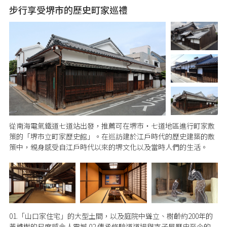
步行享受堺市的歷史町家巡禮
從南海電氣鐵道七道站出發，推薦可在堺市・七道地區進行町家散
策的「堺市立町家歷史館」。在巡訪建於江戶時代的歷史建築的散
策中，親身感受自江戶時代以來的堺文化以及當時人們的生活。
01.「山口家住宅」的大型土間，以及庭院中聳立、樹齡約200年的
黃櫨樹的尺度感令人震撼 02.傳承修驗道道場與寺子屋歷史至今的