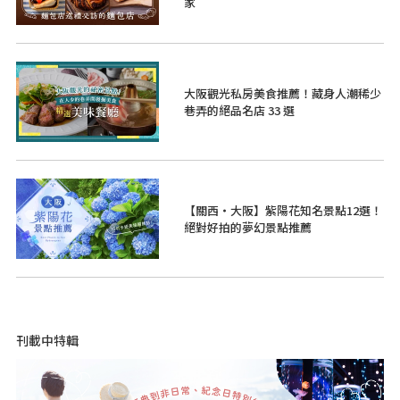
家
大阪觀光私房美食推薦！藏身人潮稀少
巷弄的絕品名店 33 選
【關西・大阪】紫陽花知名景點12選！
絕對好拍的夢幻景點推薦
刊載中特輯