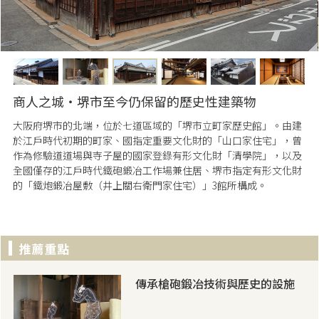
商人之城・堺市至今仍保留的歷史性建築物
大阪府堺市的北端，位於七道區域的「堺市立町家歷史館」。由建
於江戶時代初期的町家、國指定重要文化財的「山口家住宅」，曾
作為修驗道道場與寺子屋的國家登錄有形文化財「清學院」，以及
全國僅存的江戶時代鐵砲鍛冶工作場兼住居、堺市指定有形文化財
的「鐵炮鍛冶屋敷（井上關右衛門家住宅）」3館所構成。
傳承槍砲鍛冶技術與歷史的設施