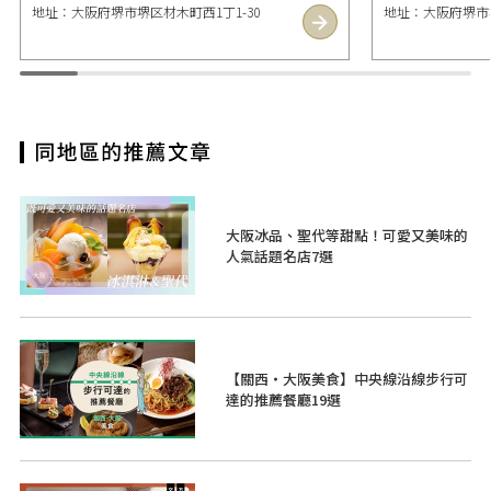
地址：大阪府堺市堺区材木町西1丁1-30
地址：大阪府堺市堺
大阪冰品、聖代等甜點！可愛又美味的
人氣話題名店7選
【關西・大阪美食】中央線沿線步行可
達的推薦餐廳19選