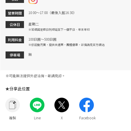
10:00～17:00（最後入館16:30）
營業時間
星期二
公休日
※若遇國定假日則順延至下一個平日、年末年初
100日圓～500日圓
利用料金
※依設施而異，提供共通票・團體優惠，詳情請見官方網站
無
停車場
※可能無法提供外語洽詢，敬請見諒。
★分享此位置