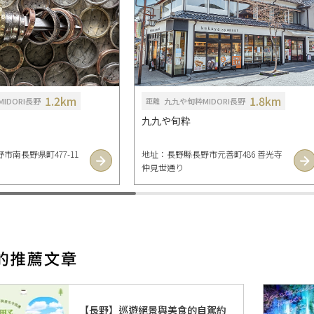
1.2km
1.8km
IDORI長野
九九や旬粋MIDORI長野
距離
九九や旬粋
市南長野県町477-11
地址：長野縣長野市元善町486 善光寺
仲見世通り
【長野】巡遊絕景與美食的自駕約