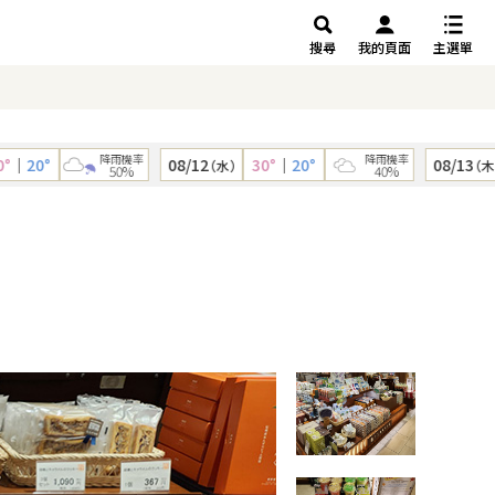
搜尋
我的頁面
主選單
降雨機率
降雨機率
20°
08/12
30°
｜
20°
08/13
3
（水）
（木）
50%
40%