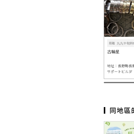
九九や旬粋M
距離
古輪星
地址：長野縣長野
サポートビル3F