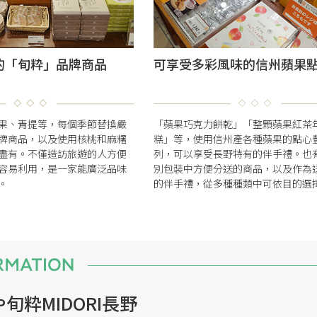
的「旬粋」品牌商品
可享受多彩風味的信州蘋果
果、青提等，每個季節替換嚴
「蘋果巧克力餅乾」「整顆蘋果紅茶
牌商品，以及使用核桃和麻糬
糕」等，使用信州產各種蘋果的點心
盡有。不僅造訪旅遊的人方便
列，可以享受長野特有的伴手禮。也
容易利用，是一家能廣泛品味
別包裝中方便分送的商品，以及作為
。
的伴手禮，從多種種類中可依目的選
旬粋MIDORI長野