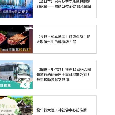
【全日本】只有冬季才能遇見的夢
幻絕景──精選29處必訪觀光景點
【長野・松本地區】旅遊必訪！能
大啖信州牛的燒肉店 3 選
【關東・甲信越】推薦15家適合團
體旅行的觀光巴士與計程車公司！
包車移動輕鬆又舒適
龍年行大運！神社佛寺必訪推薦