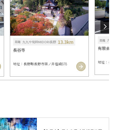
九九や旬粋MID
距離
13.3km
九九や旬粋MIDORI長野
距離
有限会社信州観
長谷寺
地址：長野縣千曲市鋳
地址：長野縣長野市篠ノ井塩崎878