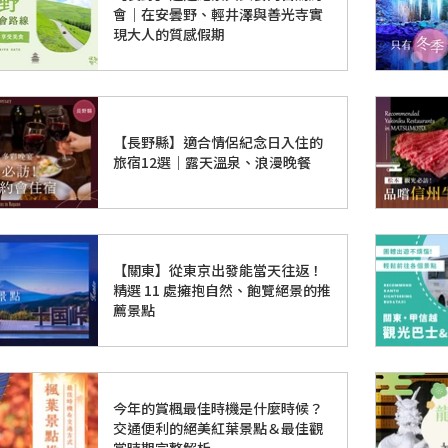
會｜在安曇野、輕井澤與善光寺實
現大人的質感假期
【長野縣】適合情侶紀念日入住的
旅宿12選｜露天溫泉、浪漫晚餐
【關東】從東京出發能當天往返！
精選 11 處擁抱自然、飽覽絕景的推
薦景點
今年的賞楓最佳時機是什麼時候？
交通便利的絕美紅葉景點＆最佳觀