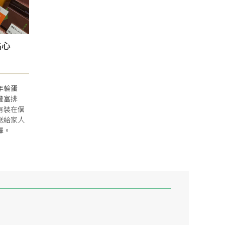
點心
年輪蛋
豐富排
有裝在個
送給家人
擇。