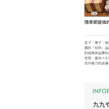
隨季節變換
杏子、栗子、蘋
選的「旬粋」品
的經典商品應有
使用，當地人也
信州魅力的店鋪
九九や