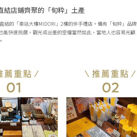
站直結店鋪齊聚的「旬粋」土產
站直結的「車站大樓MIDORI」2樓的伴手禮店。備有「旬粋」
也能快速挑選，觀光或出差的空檔當然如此，當地人也容易光顧
。