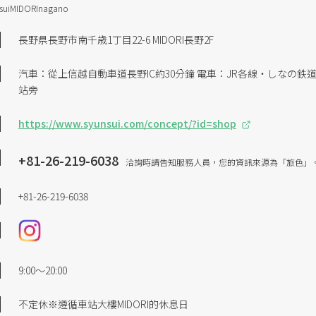
suiMIDORInagano
長野県長野市南千歳1丁目22-6 MIDORI長野2F
汽車：從上信越自動車道長野IC約30分鐘 電車：JR各線・しなの
站旁
https://www.syunsui.com/concept/?id=shop
+81-26-219-6038
洽詢時請告知服務人員，您的資訊來源為「旅色」
+81-26-219-6038
9:00～20:00
不定休※遵循車站大樓MIDORI的休息日