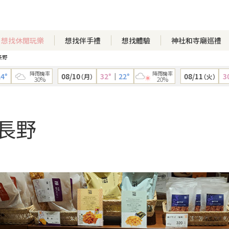
想找休閒玩樂
想找伴手禮
想找體驗
神社和寺廟巡禮
長野
降雨機率
降雨機率
08/10
32°
｜
22°
08/11
30°
｜
（月）
（火）
30%
20%
I長野