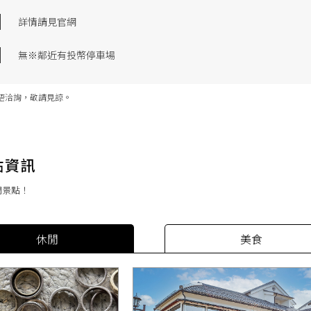
詳情請見官網
無※鄰近有投幣停車場
語洽詢，敬請見諒。
門景點！
休閒
美食