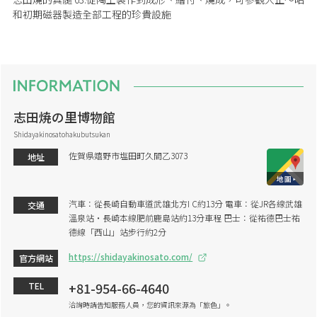
和初期磁器製造全部工程的珍貴設施
志田焼の里博物館
Shidayakinosatohakubutsukan
佐賀県嬉野市塩田町久間乙3073
地址
汽車：從長崎自動車道武雄北方I C約13分 電車：從JR各線武雄
交通
溫泉站・長崎本線肥前鹿島站約13分車程 巴士：從祐德巴士祐
德線「西山」站步行約2分
https://shidayakinosato.com/
官方網站
+81-954-66-4640
TEL
洽詢時請告知服務人員，您的資訊來源為「旅色」。