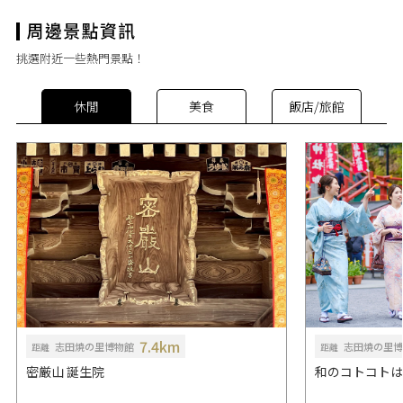
挑選附近一些熱門景點！
休閒
美食
飯店/旅館
7.4km
志田焼の里博物館
志田焼の里博
距離
距離
密厳山 誕生院
和のコトコトは