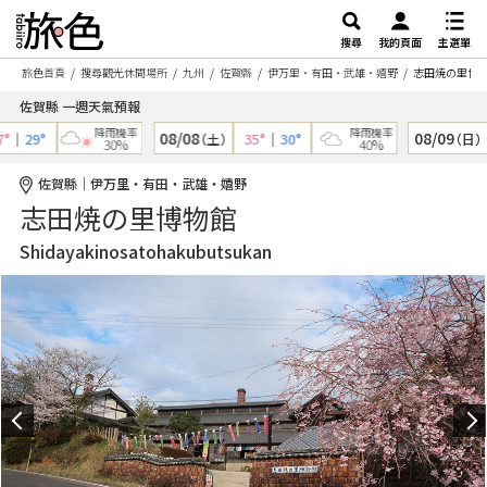
搜尋
我的頁面
主選單
旅色首頁
搜尋觀光休閒場所
九州
佐賀縣
伊万里・有田・武雄・嬉野
志田焼の里博
佐賀縣 一週天氣預報
降雨機率
降雨機率
08/08
08/09
｜
29°
35°
｜
30°
（土）
（日）
30%
40%
佐賀縣｜伊万里・有田・武雄・嬉野
志田焼の里博物館
Shidayakinosatohakubutsukan