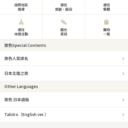
按照地區
尋找
尋找
搜尋
旅館・飯店
餐廳
尋找
觀光
購物
休閒活動
資訊
一覽
旅色Special Contents
旅色人氣排名
日本北陸之旅
Other Languages
旅色 日本語版
Tabiiro（English ver.）