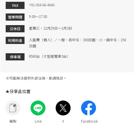
+81-954-66-4640
FAX
9:00～17:00
營業時間
星期三，12月29日～1月3日
公休日
入館費（個人）／一般・高中生：300日圓、小・國中生：150
利用料金
日圓
約60台（大型遊覽車3台）
停車場
※可能無法提供外語洽詢，敬請見諒。
★分享此位置