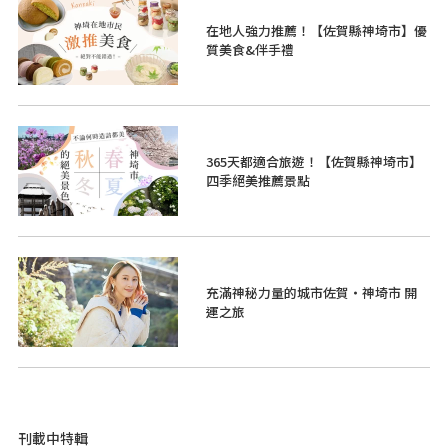
在地人強力推薦！【佐賀縣神埼市】優
質美食&伴手禮
365天都適合旅遊！【佐賀縣神埼市】
四季絕美推薦景點
充滿神秘力量的城市佐賀・神埼市 開
運之旅
刊載中特輯