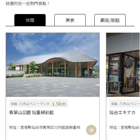
挑選附近一些熱門景點！
休閒
美食
飯店/旅館
1.5km
八木山ベニーランド
八木山ベニー
距離
距離
青葉山公園 仙臺緑彩館
仙台エキナカ
地址：宮城縣仙台市青葉区川内追廻無番地
地址：宮城縣仙台市