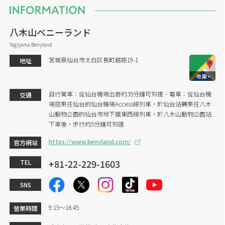
八木山ベニーランド
Yagiyama Benyland
宮城県仙台市太白区長町越路19-1
地址
自行駕車：從仙台機場出發約35分鐘可到達、電車：從仙台機
交通
場搭乘往仙台的仙台機場Access線列車，於仙台站轉乘往八木
山動物公園的仙台市地下鐵東西線列車，於八木山動物公園站
下車後，步行約5分鐘可到達
https://www.benyland.com/
官方網站
+81-22-229-1603
TEL
SNS
9:15～16:45
營業時間