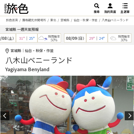
搜尋
我的頁面
主選單
旅色首頁
搜尋觀光休閒場所
東北
宮城縣
仙台・秋保・作並
八木山ベニーランド
宮城縣 一週天氣預報
降雨機率
降雨機率
08
08/09
31°
｜
25°
29°
｜
24°
（土）
（日）
50%
30%
宮城縣｜仙台・秋保・作並
八木山ベニーランド
Yagiyama Benyland