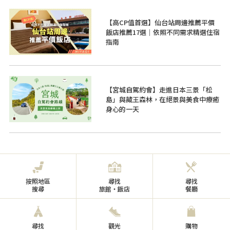
【高CP值首選】仙台站周邊推薦平價
飯店推薦17選｜依照不同需求精選住宿
指南
【宮城自駕約會】走進日本三景「松
島」與藏王森林，在絕景與美食中療癒
身心的一天
按照地區
尋找
尋找
搜尋
旅館・飯店
餐廳
尋找
觀光
購物