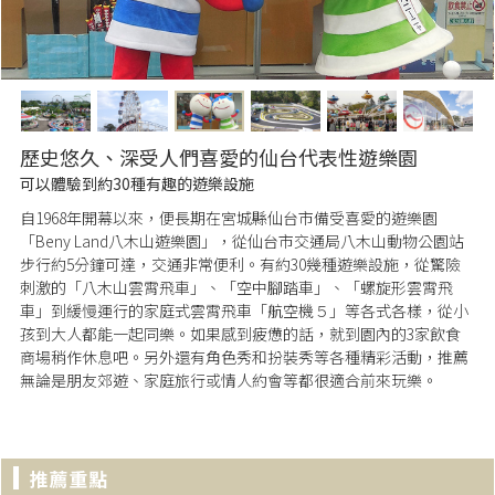
歷史悠久、深受人們喜愛的仙台代表性遊樂園
可以體驗到約30種有趣的遊樂設施
自1968年開幕以來，便長期在宮城縣仙台市備受喜愛的遊樂園
「Beny Land八木山遊樂園」，從仙台市交通局八木山動物公園站
步行約5分鐘可達，交通非常便利。有約30幾種遊樂設施，從驚險
刺激的「八木山雲霄飛車」、「空中腳踏車」、「螺旋形雲霄飛
車」到緩慢運行的家庭式雲霄飛車「航空機５」等各式各樣，從小
孩到大人都能一起同樂。如果感到疲憊的話，就到園內的3家飲食
商場稍作休息吧。另外還有角色秀和扮裝秀等各種精彩活動，推薦
無論是朋友郊遊、家庭旅行或情人約會等都很適合前來玩樂。