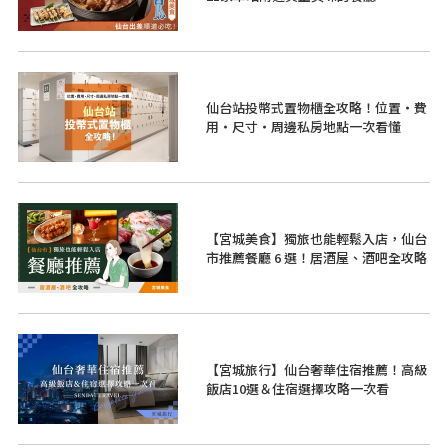
仙台站投幣式置物櫃全攻略！位置・費
用・尺寸・周邊私房地點一次看懂
【宮城美食】獨旅也能輕鬆入店，仙台
市推薦餐廳 6 選！居酒屋、酒吧全攻略
【宮城旅行】仙台奢華住宿推薦！高級
飯店10選＆住宿選擇攻略一次看