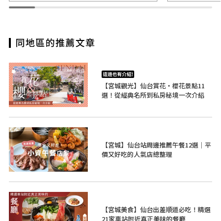
【宮城觀光】仙台賞花・櫻花景點11
選！從經典名所到私房秘境一次介紹
【宮城】仙台站周邊推薦午餐12選｜平
價又好吃的人氣店總整理
【宮城美食】仙台出差順道必吃！精選
21家車站附近真正美味的餐廳