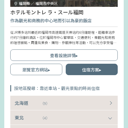
福岡縣 ／ 福岡市中央区
ホテルモントレ ラ・スール福岡
作為觀光和商務的中心地而引以為豪的飯店
從JR博多站到最近的福岡市高速鐵道天神站約6分鐘路程，距離車站步
行約7分鐘的酒店。位於福岡市中心繁華區，交通便利，是觀光和商務
的理想據點。周邊有美食、購物、參觀神社等活動，可以充分享受福岡
市的魅力。酒店的設計將比利時的新藝術運動和裝飾藝術進行了重新詮
釋，提供優雅的休憩空間。電梯內配置了安全系統，考慮到了安全問
查看設施詳情▸
題，令人放心。
瀏覽官方網站▸
住宿方案▸
按地區搜尋：靠近車站・觀光景點的時尚住宿
北海道
（9）
東北
（4）