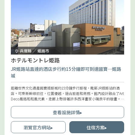
兵庫縣 ／ 姫路市
ホテルモントレ姫路
JR姬路站直達的酒店步行約15分鐘即可到達國寶─姬路
城
距離世界文化遺產國寶姬路城約15分鐘步行路程，毗鄰JR姬路站的酒
店。可乘新幹線前往，位置優越，適合旅遊和商務。館內設計融合了Art
Deco風格和和風元素，走廊上懸掛著許多西洋畫家小磯良平的版畫。
客房設計功能性與精緻，每間房間皆備有「Mirable」淋浴蓮蓬頭，讓
您享受肌膚柔軟的特別沐浴時光。客房樓層的電梯大堂設有安全門，飯
查看設施詳情▸
店入口處也安裝了安全系統。
瀏覽官方網站▸
住宿方案▸