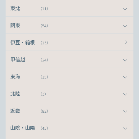
東北
（11）
關東
（54）
伊豆・箱根
（13）
甲信越
（24）
東海
（15）
北陸
（3）
近畿
（82）
山陰・山陽
（45）