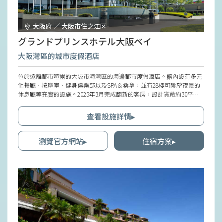
大阪府 ／ 大阪市住之江区
グランドプリンスホテル大阪ベイ
大阪灣區的城市度假酒店
位於遠離都市喧囂的大阪市海灣區的海邊都市度假酒店。館內設有多元
化餐廳、按摩室、健身俱樂部以及SPA＆桑拿，並有28樓可眺望夜景的
休息廳等充實的設施。2025年3月完成翻新的客房，設計寬敞約30平方
米以上，讓住宿更加舒適。地點便利，方便前往「大阪・關西萬博」會
場，活動期間還有連接距離最近車站Osaka Metro宇宙廣場站與酒店的
查看設施詳情▸
接駁巴士，車程僅一站。
瀏覽官方網站▸
住宿方案▸