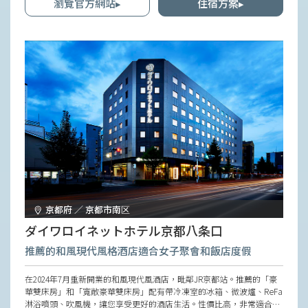
瀏覽官方網站▸
住宿方案▸
京都府 ／ 京都市南区
ダイワロイネットホテル京都八条口
推薦的和風現代風格酒店適合女子聚會和飯店度假
在2024年7月重新開業的和風現代風酒店，毗鄰JR京都站。推薦的「豪
華雙床房」和「寬敞豪華雙床房」配有帶冷凍室的冰箱、微波爐、ReFa
淋浴噴頭、吹風機，讓您享受更好的酒店生活。性價比高，非常適合女