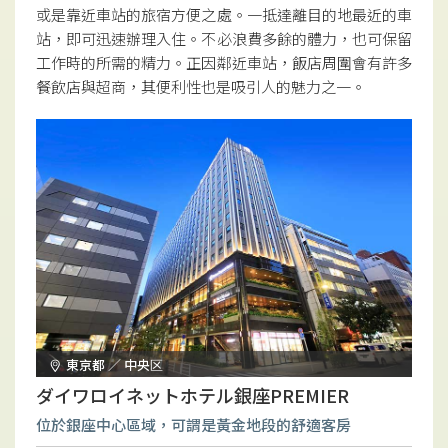
或是靠近車站的旅宿方便之處。一抵達離目的地最近的車
站，即可迅速辦理入住。不必浪費多餘的體力，也可保留
工作時的所需的精力。正因鄰近車站，飯店周圍會有許多
餐飲店與超商，其便利性也是吸引人的魅力之一。
東京都 ／ 中央区
ダイワロイネットホテル銀座PREMIER
位於銀座中心區域，可謂是黃金地段的舒適客房