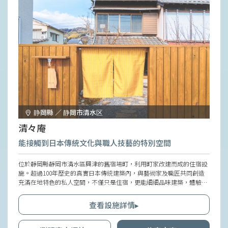
静岡縣 ／ 静岡市清水区
清々庵
能接觸到日本傳統文化與職人技藝的特別空間
位於靜岡縣靜岡市清水區興津的舊宿場町，利用町家改建而成的住宿設
施。超過100年歷史的真實日本傳統建築內，與藝術家及職匠共同創造
充滿在地特色的私人空間，不僅只是住宿，更能細細品味建築，體驗日
本傳統與職人技藝的特別體驗。設有2間客房，6人以上可連接使用2間
客房。享受觸及未經觀光商業化的地方真實魅力，並刺激感官，從日常
查看設施詳情▸
生活中解放的住宿樂趣。