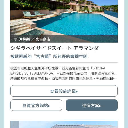
沖繩縣 ／ 宮古島市
シギラベイサイドスイート アラマンダ
被透明感的“宮古藍”所包裹的奢華空間
被宮古島蔚藍天空和海洋所籠罩，並充滿色彩的空間「SHIGIRA
BAYSIDE SUITE ALLAMANDA」。亞熱帶的花朵盛開，珊瑚礁海域彩色
繽紛的熱帶魚在其中遊動。酒店內流逝的時間輕鬆愜意，充滿擺脫日常
帶來的喜悅。在能眺望海洋的套房中放鬆身心，度過悠閒奢華的假期。
此外，「SHIGIRA BAYSIDE SUITE ALLAMANDA」內的4家餐廳和休息
查看設施詳情▸
室，以及散佈在廣大土地上的30多家餐廳、咖啡廳和酒吧都可讓人愉悅
地膩。
瀏覽官方網站▸
住宿方案▸