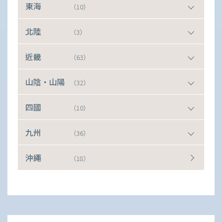
東海
（10）
北陸
（3）
近畿
（63）
山陰・山陽
（32）
四國
（10）
九州
（36）
沖繩
（18）