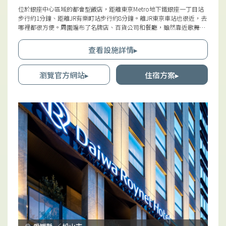
位於銀座中心區域的都會型飯店，距離東京Metro地下鐵銀座一丁目站
步行約1分鐘、距離JR有樂町站步行約8分鐘。離JR東京車站也很近，去
哪裡都很方便。周圍遍布了名牌店、百貨公司和餐廳，雖然靠近歌舞伎
座和皇居等觀光景點，但飯店本身建於安靜的街道上，是令人高興的一
點。所有客房即使打開行李箱也有足夠的空間餘裕，同時配置了優質的
查看設施詳情▸
備品。早餐部分是以“飯店早餐”的形象所打造的「日式兼西式自助
餐」，提供沙拉吧、雞蛋料理等標準菜單，還有日式小菜、白飯、味噌
湯等。
瀏覽官方網站▸
住宿方案▸