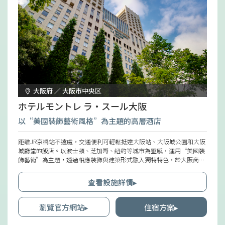
大阪府 ／ 大阪市中央区
ホテルモントレ ラ・スール大阪
以“美國裝飾藝術風格”為主題的高層酒店
距離JR京橋站不遠處，交通便利可輕鬆抵達大阪站、大阪城公園和大阪
城廳堂的飯店。以波士頓、芝加哥、紐約等城市為靈感，運用“美國裝
飾藝術”為主題，透過相應裝飾與建築形式融入獨特特色，於大阪商業
園區的高樓群中顯現獨特個性。客房位於17樓至22樓的高層樓層，以紐
約摩登風格為基調，房間設計優質且典雅。部分房型可遠眺大阪市夜景
查看設施詳情▸
或位於奈良、大阪縣界上的生駒山風光。
瀏覽官方網站▸
住宿方案▸