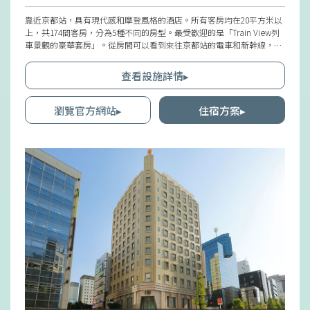
靠近京都站，具有現代感和摩登風格的酒店。所有客房均在20平方米以
上，共174間客房，分為5種不同的房型。最受歡迎的是「Train View列
車景觀的豪華套房」。從房間可以看到來往京都站的電車和新幹線，對
喜歡火車的家庭或鐵道迷來說是一個令人愉悅的空間。寬敞的房間可容
納最多4人（如有小學生以下孩童共眠最多可容納8人）。2024年12月
查看設施詳情▸
後，會員制度將有所調整，應用程式將更方便地供會員使用。
瀏覽官方網站▸
住宿方案▸