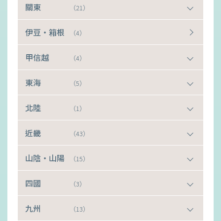
關東
（21）
伊豆・箱根
（4）
甲信越
（4）
東海
（5）
北陸
（1）
近畿
（43）
山陰・山陽
（15）
四國
（3）
九州
（13）