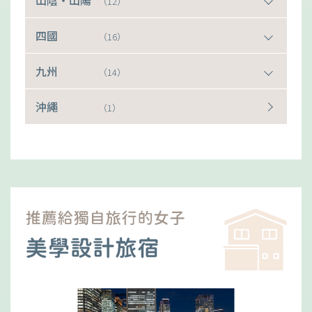
山陰・山陽
（12）
四國
（16）
九州
（14）
沖繩
（1）