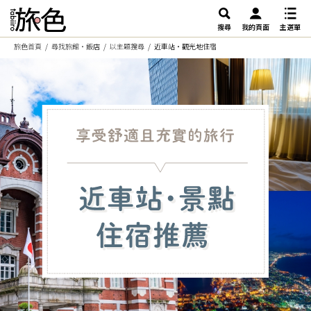
搜尋
我的頁面
主選單
旅色首頁
尋找旅館・飯店
以主題搜尋
近車站・觀光地住宿