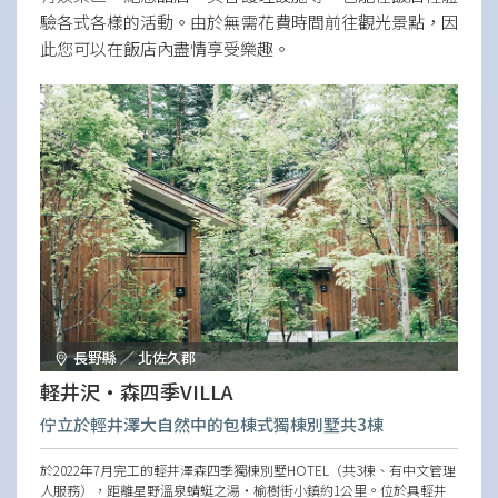
驗各式各樣的活動。由於無需花費時間前往觀光景點，因
此您可以在飯店內盡情享受樂趣。
長野縣 ／ 北佐久郡
軽井沢・森四季VILLA
佇立於輕井澤大自然中的包棟式獨棟別墅共3棟
於2022年7月完工的輕井澤森四季獨棟別墅HOTEL（共3棟、有中文管理
人服務），距離星野溫泉蜻蜓之湯・榆樹街小鎮約1公里。位於具輕井