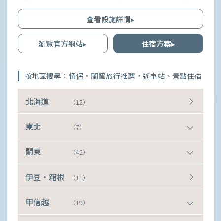
子會或假日遊。從2024年12月開始，新會員計畫將使應用程式更加便
利，請務必充分利用。
查看設施詳情▸
瀏覽官方網站▸
住宿方案▸
按地區搜尋：情侶・閨蜜旅行推薦，近車站、景點住宿
北海道
（12）
東北
（7）
關東
（42）
伊豆・箱根
（11）
甲信越
（19）