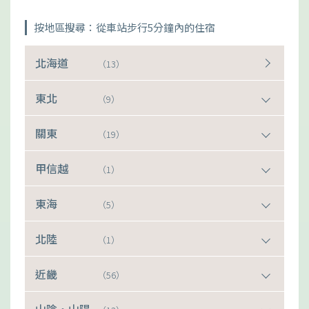
按地區搜尋：從車站步行5分鐘內的住宿
北海道
（13）
東北
（9）
關東
（19）
甲信越
（1）
東海
（5）
北陸
（1）
近畿
（56）