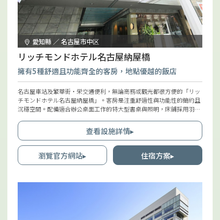
愛知縣 ／ 名古屋市中区
リッチモンドホテル名古屋納屋橋
擁有5種舒適且功能齊全的客房，地點優越的飯店
名古屋車站及繁華街・栄交通便利，無論商務或觀光都很方便的「リッ
チモンドホテル名古屋納屋橋」。客房是注重舒適性與功能性的簡約且
沉穩空間。配備適合辦公桌面工作的特大型書桌與照明，床鋪採用羽絨
被風格，能讓人安心入睡。此外，也提供符合無障礙設施的「無障礙雙
人房」。所有客房備有充足的盥洗用品，也備有女性用及兒童用盥洗用
查看設施詳情▸
品。
瀏覽官方網站▸
住宿方案▸