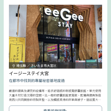
埼玉縣 ／ さいたま市大宮区
イージーステイ大宮
在都市中找到的專屬秘密基地度過
嚴選的寢具及講究的設備等，追求舒適感的新感覺膠囊旅館。單元使用
大量木材打造沉穩的空間。比一般的膠囊旅館更寬敞，配備與寢具製造
商西川共同開發的特製床墊，以及觸感柔滑的床單與被子。還設置大型
液晶電視等，充滿此旅館特有的魅力。為了打造如秘密基地般的空間，
也備有取得專利的特殊施工房間。
查看設施詳情▸