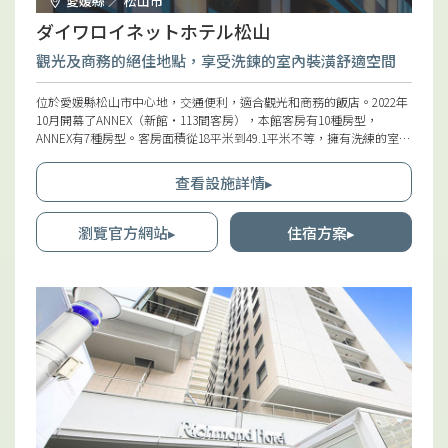
愛媛縣 ／ 松山市
ダイワロイネットホテル松山
觀光及商務的絕佳地點，享受洗鍊的室內裝潢舒適空間
位於愛媛縣松山市中心地，交通便利，適合觀光和商務的飯店。2022年
10月開幕了ANNEX（新館・113間客房），本館客房有10種房型，
ANNEX有7種房型。客房面積從18平米到49.1平米不等，擁有洗練的室內
裝潢，可讓人放鬆休憩。全部307間客房均配備無線LAN（Wi-Fi規
格），並有配置按摩椅的客房。ANNEX全館禁菸。
查看設施詳情▸
瀏覽官方網站▸
住宿方案▸