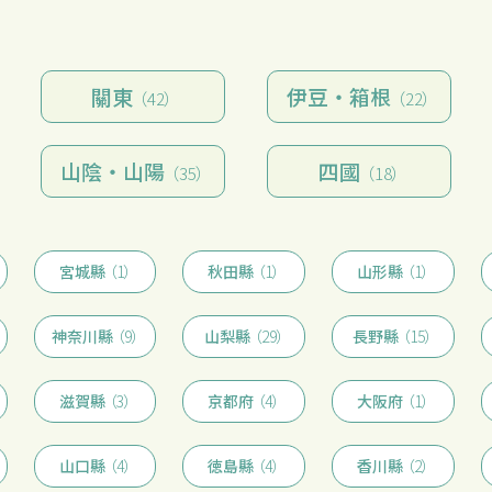
關東
伊豆・箱根
（42）
（22）
山陰・山陽
四國
（35）
（18）
宮城縣
（1）
秋田縣
（1）
山形縣
（1）
神奈川縣
（9）
山梨縣
（29）
長野縣
（15）
滋賀縣
（3）
京都府
（4）
大阪府
（1）
山口縣
（4）
徳島縣
（4）
香川縣
（2）