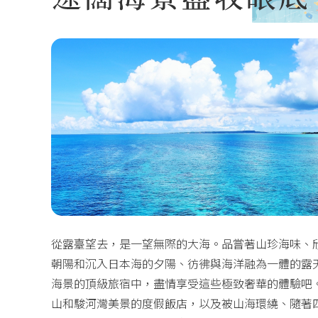
從露臺望去，是一望無際的大海。品嘗著山珍海味、
朝陽和沉入日本海的夕陽、彷彿與海洋融為一體的露
海景的頂級旅宿中，盡情享受這些極致奢華的體驗吧
山和駿河灣美景的度假飯店，以及被山海環繞、隨著