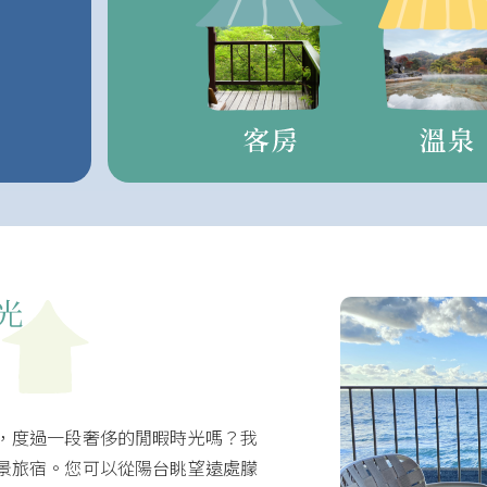
，度過一段奢侈的閒暇時光嗎？我
景旅宿。您可以從陽台眺望遠處朦