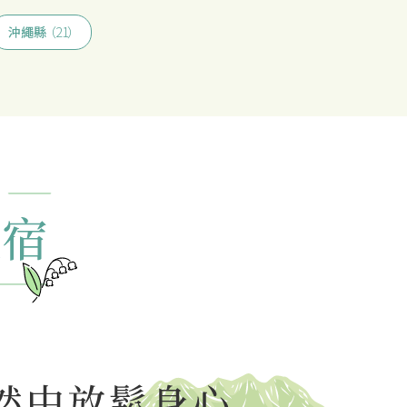
沖繩縣
（21）