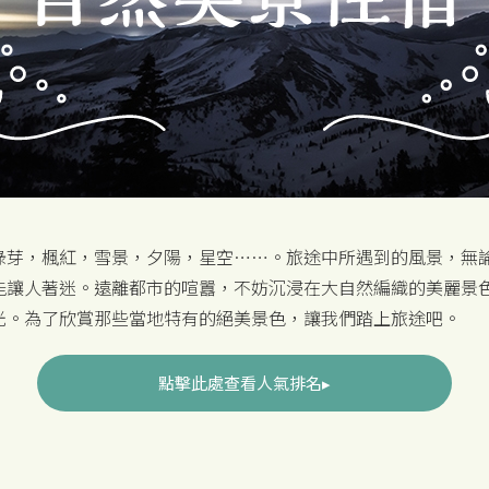
綠芽，楓紅，雪景，夕陽，星空……。旅途中所遇到的風景，無
能讓人著迷。遠離都市的喧囂，不妨沉浸在大自然編織的美麗景
光。為了欣賞那些當地特有的絕美景色，讓我們踏上旅途吧。
點擊此處查看人氣排名▸