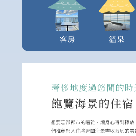
想要忘卻都市的嘈雜，讓身心得到釋放
們推薦您入住將遼闊海景盡收眼底的美