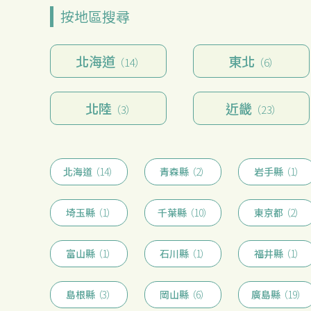
按地區搜尋
北海道
東北
（14）
（6）
北陸
近畿
（3）
（23）
北海道
（14）
青森縣
（2）
岩手縣
（1）
埼玉縣
（1）
千葉縣
（10）
東京都
（2）
富山縣
（1）
石川縣
（1）
福井縣
（1）
島根縣
（3）
岡山縣
（6）
廣島縣
（19）