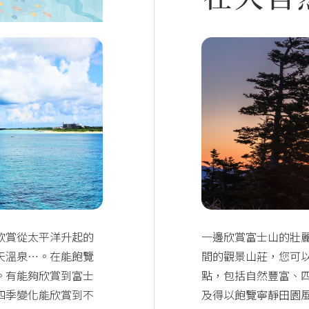
欣賞從太平洋升起的
一邊欣賞富士山的壯
天溫泉…。在能飽覽
間的觀景山莊，您可
。有能夠欣賞到富士
點，包括自然豐富、
四季變化能欣賞到不
及得以飽覽寧靜田園