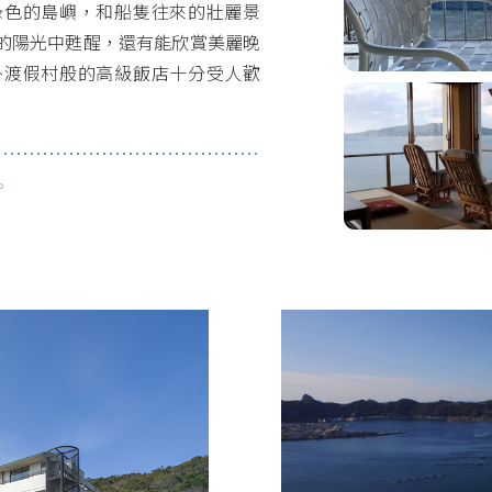
綠色的島嶼，和船隻往來的壯麗景
的陽光中甦醒，還有能欣賞美麗晚
外渡假村般的高級飯店十分受人歡
。