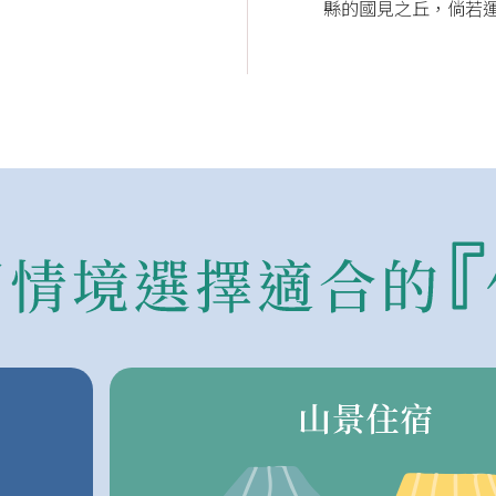
縣的國見之丘，倘若