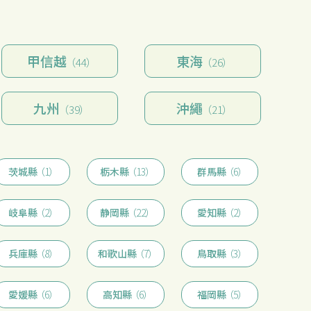
甲信越
東海
（44）
（26）
九州
沖繩
（39）
（21）
茨城縣
（1）
栃木縣
（13）
群馬縣
（6）
岐阜縣
（2）
静岡縣
（22）
愛知縣
（2）
兵庫縣
（8）
和歌山縣
（7）
鳥取縣
（3）
愛媛縣
（6）
高知縣
（6）
福岡縣
（5）