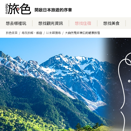
想去哪裡玩
想找觀光資訊
想找住宿
想找美食
旅色首頁
尋找旅館・飯店
以主題搜尋
大自然鬼斧神工的絕景旅宿