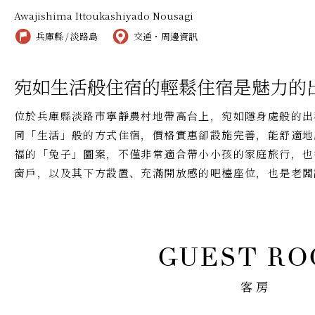
Awajishima Ittoukashiyado Nousagi
兵庫縣 / 淡路島
交通・周邊資訊
宛如生活般住宿的輕鬆住宿是魅力的
位於兵庫縣淡路市寧靜農村地帶高台上，宛如隱身處般的出
同「生活」般的方式住宿，價格實惠卻設施完善，能舒適地
福的「兔子」圖案，不僅非常適合帶小小孩的家庭旅行，也
窗戶，以及其下方設置、充滿開放感的吧檯座位，也是老闆
客房