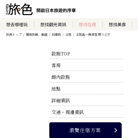
瀏覽住宿方案
想去哪裡玩
想找觀光資訊
想找住宿
想找美食
旅色トップ
搜尋旅館、飯店
兵庫縣
淡路
淡路島一棟貸宿 野うさぎ
瀏覽官方網站
設施TOP
客房
館內設施
地點
詳細資訊
交通・周邊資訊
瀏覽住宿方案