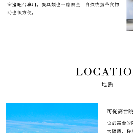
窗邊吧台享用。餐具類也一應俱全，自炊或攜帶食物
時也很方便。
地點
可從高台
位於高台的
大阪灣，從