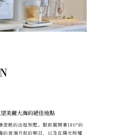
眺望美麗大海的絕佳地點
隱密般的出租別墅。眼前展開著180°的
海的彼端升起的朝日，以及在陽光照耀