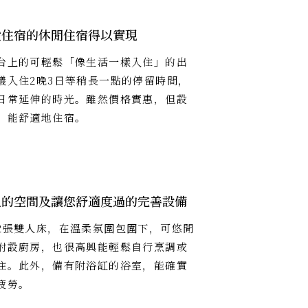
般住宿的休閒住宿得以實現
台上的可輕鬆「像生活一樣入住」的出
議入住2晚3日等稍長一點的停留時間，
日常延伸的時光。雖然價格實惠，但設
，能舒適地住宿。
足的空間及讓您舒適度過的完善設備
2張雙人床，在溫柔氛圍包圍下，可悠閒
附設廚房，也很高興能輕鬆自行烹調或
住。此外，備有附浴缸的浴室，能確實
疲勞。