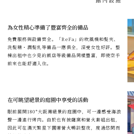
館內設施
為女性精心準備了豐富齊全的備品
免費服務與設備齊全。「ReFa」的吹風機和髮夾、
洗髮精・潤髮乳等備品一應俱全，深受女性好評。整
棟出租中也少見的飯店等級備品同樣豐富，即使空手
前來也能舒適入住。
在可眺望絕景的庭園中享受的活動
眼前展開180°大阪灣絕景的庭園中，可一邊感受海浪
聲一邊進行烤肉。由於也有披薩窯和營火套組出租，
因此可在滿天繁星下圍著營火暢談整夜，度過悠閒而