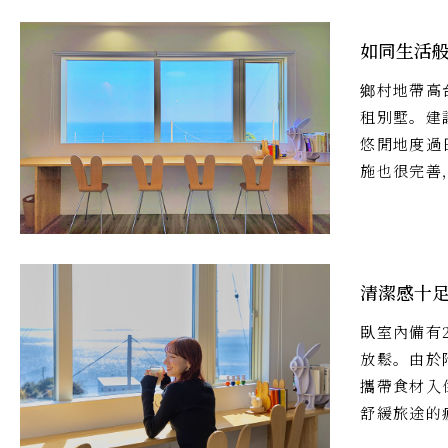
如同生活
鄉村地帶高
租別墅。建
悠閒地度過
施也很完善
清潔感十
臥室內備有
放鬆。由於
攜帶食材入
舒緩旅途的