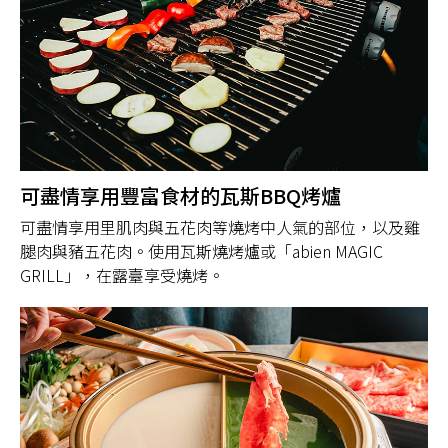
可盡情享用豐富食材的瓦斯BBQ烤爐
可盡情享用里肌肉與五花肉等燒烤中人氣的部位，以及雞
腿肉與豬五花肉。使用瓦斯燒烤爐或「abien MAGIC
GRILL」，在露臺享受燒烤。