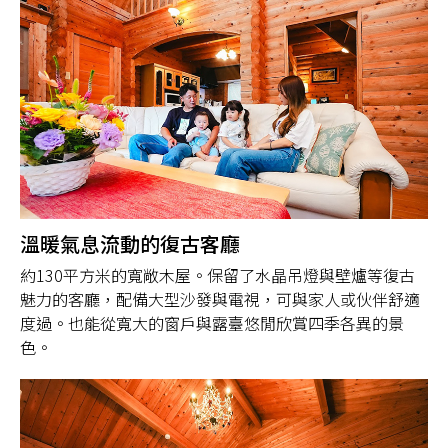
溫暖氣息流動的復古客廳
約130平方米的寬敞木屋。保留了水晶吊燈與壁爐等復古
魅力的客廳，配備大型沙發與電視，可與家人或伙伴舒適
度過。也能從寬大的窗戶與露臺悠閒欣賞四季各異的景
色。