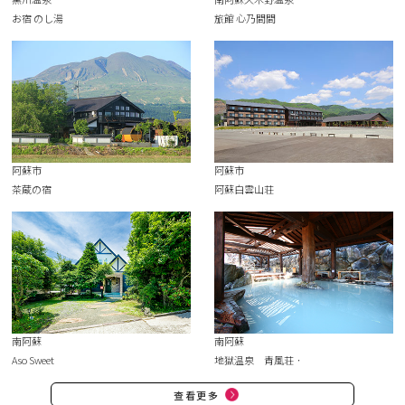
お宿 のし湯
旅館 心乃間間
阿蘇市
阿蘇市
茶蔵の宿
阿蘇白雲山荘
南阿蘇
南阿蘇
Aso Sweet
地獄温泉 青風荘．
查看更多