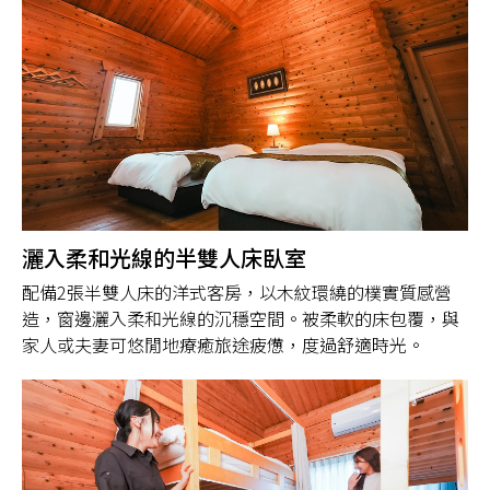
灑入柔和光線的半雙人床臥室
配備2張半雙人床的洋式客房，以木紋環繞的樸實質感營
造，窗邊灑入柔和光線的沉穩空間。被柔軟的床包覆，與
家人或夫妻可悠閒地療癒旅途疲憊，度過舒適時光。