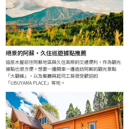
絕景的阿蘇・久住巡遊據點推薦
這座木屋前往阿蘇地區與久住高原的交通便利，作為觀光
據點也很方便。想要一邊開車一邊造訪阿蘇的觀光景點
「大觀峰」，以及餐廳與起司工房很受歡迎的
「UBUYAMA PLACE」等地。