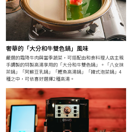
奢華的「大分和牛雙色鍋」風味
嚴選的霜降牛肉與當季蔬菜，可搭配由和食料理人店主親
手調製的特製高湯享用的「大分和牛雙色鍋」。「八女抹
茶鍋」「阿蘇豆乳鍋」「鰹魚高湯鍋」「韓式泡菜鍋」4
種之中，可依喜好選擇2種高湯。