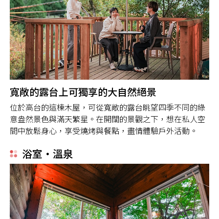
寬敞的露台上可獨享的大自然絕景
位於高台的這棟木屋，可從寬敞的露台眺望四季不同的綠
意盎然景色與滿天繁星。在開闊的景觀之下，想在私人空
間中放鬆身心，享受燒烤與餐點，盡情體驗戶外活動。
浴室・溫泉