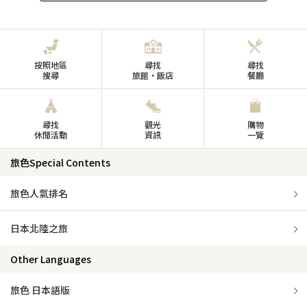
按照地區
尋找
尋找
搜尋
旅館・飯店
餐廳
尋找
觀光
購物
休閒活動
資訊
一覽
旅色Special Contents
旅色人氣排名
日本北陸之旅
Other Languages
旅色 日本語版