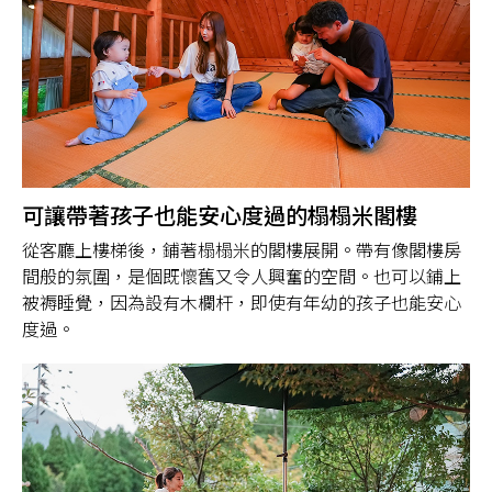
可讓帶著孩子也能安心度過的榻榻米閣樓
從客廳上樓梯後，鋪著榻榻米的閣樓展開。帶有像閣樓房
間般的氛圍，是個既懷舊又令人興奮的空間。也可以鋪上
被褥睡覺，因為設有木欄杆，即使有年幼的孩子也能安心
度過。