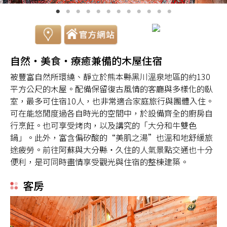
自然・美食・療癒兼備的木屋住宿
被豐富自然所環繞、靜立於熊本縣黑川溫泉地區的約130
平方公尺的木屋。配備保留復古風情的客廳與多樣化的臥
室，最多可住宿10人，也非常適合家庭旅行與團體入住。
可在能悠閒度過各自時光的空間中，於設備齊全的廚房自
行烹飪。也可享受烤肉，以及講究的「大分和牛雙色
鍋」。此外，富含偏矽酸的“美肌之湯”也溫和地舒緩旅
途疲勞。前往阿蘇與大分縣・久住的人氣景點交通也十分
便利，是可同時盡情享受觀光與住宿的整棟建築。
客房