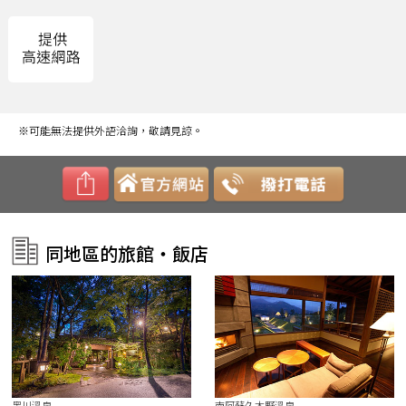
※可能無法提供外語洽詢，敬請見諒。
同地區的旅館・飯店
黑川溫泉
南阿蘇久木野溫泉