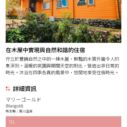
在木屋中實現與自然和諧的住宿
佇立於豐饒自然之中的一棟木屋，鮮豔的木質外牆令人印
象深刻。溫暖的氛圍與開闊天空的對比，營造出非日常的
時光。沐浴在四季各異的風景中，悠閒地享受住宿時光。
詳細資訊
マリーゴールド
(Marigold)
熊本縣 / 黑川溫泉
TEL