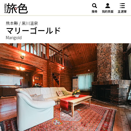
搜尋
我的頁面
主選單
熊本縣 / 黑川溫泉
マリーゴールド
Marigold