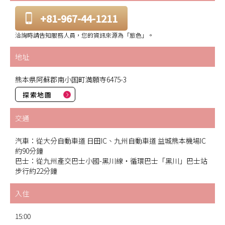
+81-967-44-1211
洽詢時請告知服務人員，您的資訊來源為「旅色」。
地址
熊本県阿蘇郡南小国町満願寺6475-3
探索地圖
交通
汽車：從大分自動車道 日田IC、九州自動車道 益城熊本機場IC
約90分鐘
巴士：從九州產交巴士小國-黑川線・循環巴士「黑川」巴士站
步行約22分鐘
入住
15:00