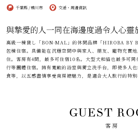
千葉縣 / 鴨川市
交通・周邊資訊
與摯愛的人一同在海邊度過令人心靈
高級一棟貸し「BON-MAL」的休閒品牌「HIROBA BY
包棟住宿。具備能在沉穩空間中與家人、朋友、寵物充實地
住。客房有4間，最多可住宿10名。大型犬和貓也最多可同
行等團體住宿。擁有寬敞的浴室與獨立洗手台，即使多人也
食等，以五感盡情享受南房總魅力，是適合大人旅行的特別
客房