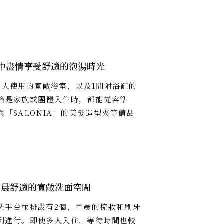
中盡情享受舒適的泡湯時光
多人使用的寬敞浴室，以及1間附浴缸的
論是家族或團體入住時，都能從容準
與「SALONIA」的美髮造型夾等備品
。
早晨舒適的寬敞洗面空間
洗手台並排設有2個，早晨的梳妝和刷牙
利進行。即使多人入住，等待時間也較