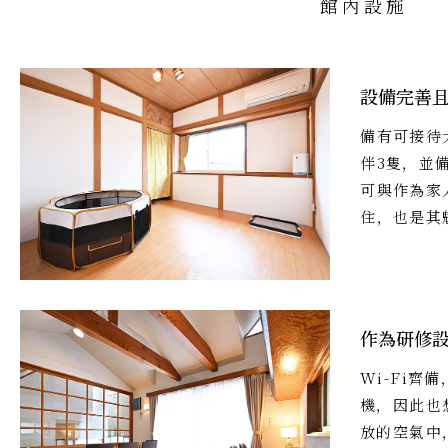
館內設施
設備完善
備有可接待
伴3隻，並
可與作為家
住，也是其
作為研修
Wi-Fi齊
機，因此也
放的空氣中