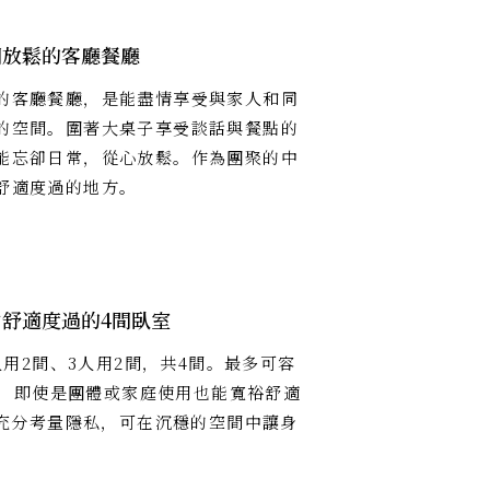
閒放鬆的客廳餐廳
的客廳餐廳，是能盡情享受與家人和同
的空間。圍著大桌子享受談話與餐點的
能忘卻日常，從心放鬆。作為團聚的中
舒適度過的地方。
舒適度過的4間臥室
人用2間、3人用2間，共4間。最多可容
住，即使是團體或家庭使用也能寬裕舒適
充分考量隱私，可在沉穩的空間中讓身
。