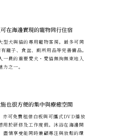
且可在海邊實現的寵物同行住宿
大型犬與貓的專用寵物客房。最多可同
備有籠子、食盆、廁所用品等完善備品。
人一員的重要愛犬・愛貓無拘無束地入
魅力之一。
設施也很方便的集中與療癒空間
備，亦可免費租借白板與可攜式DVD播放
想用於研修及工作度假。沐浴在海邊開
，盡情享受能同時兼顧專注與放鬆的環