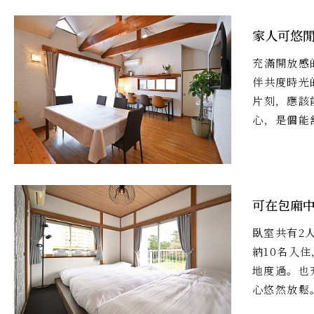
家人可悠
充滿開放感
伴共度時光
片刻，應該
心，是個能
可在包廂中
臥室共有2
納10名入
地度過。也
心悠然放鬆