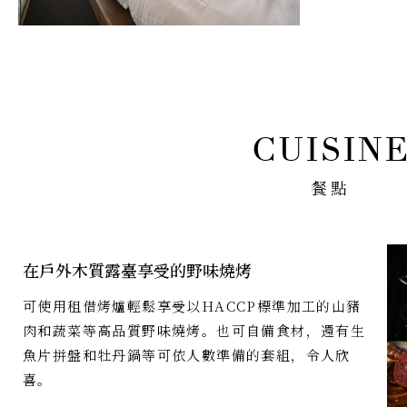
餐點
在戶外木質露臺享受的野味燒烤
可使用租借烤爐輕鬆享受以HACCP標準加工的山豬
肉和蔬菜等高品質野味燒烤。也可自備食材，還有生
魚片拼盤和牡丹鍋等可依人數準備的套組，令人欣
喜。