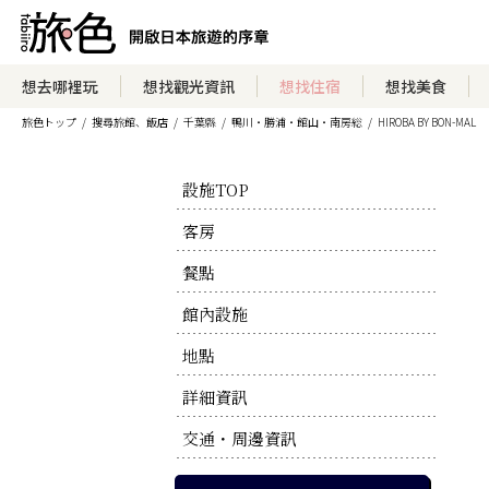
瀏覽住宿方案
想去哪裡玩
想找觀光資訊
想找住宿
想找美食
旅色トップ
搜尋旅館、飯店
千葉縣
鴨川・勝浦・館山・南房総
HIROBA BY BON-MAL
瀏覽官方網站
設施TOP
客房
餐點
館內設施
地點
詳細資訊
交通・周邊資訊