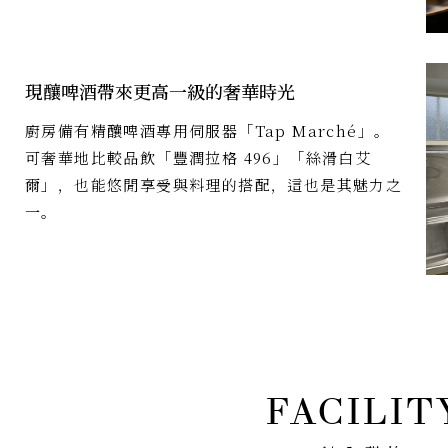
現釀啤酒帶來更高一級的奢華時光
廚房備有精釀啤酒專用伺服器「Tap Marché」。
可奢華地比較品飲「豐潤拉格 496」「絲滑白艾
爾」，也能悠閒享受與料理的搭配，這也是其魅力之
一。