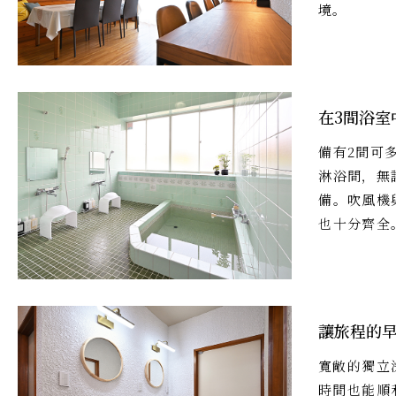
境。
在3間浴室
備有2間可
淋浴間，無
備。吹風機
也十分齊全
讓旅程的
寬敞的獨立
時間也能順