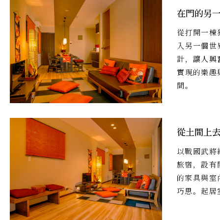
在門的另
從打開一棟
入另一個世
計，讓人興
實現的樂趣
間。
從土間上
以戰國武將
旅宿，設有
的家具與室
巧思。起居