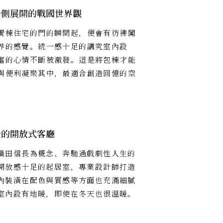
一側展開的戰國世界觀
獨棟住宅的門的瞬間起，便會有彷彿闖
界的感覺。統一感十足的講究室內設
奮的心情不斷被激發。這是將包棟才能
與便利凝聚其中，最適合創造回憶的空
去的開放式客廳
織田信長為概念、奔馳過戲劇性人生的
開放感十足的起居室，專業設計師打造
內裝潢在配色與質感等方面也充滿細膩
室內設有地暖，即使在冬天也很溫暖。