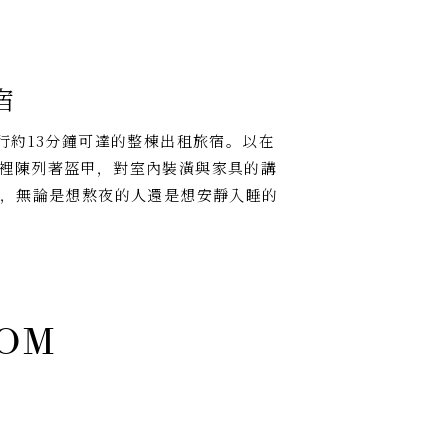
宿
行約13分鐘可達的整棟出租旅宿。以在
裡陳列著盔甲，對室內裝潢與家具的講
室，無論是想熬夜的人還是想安靜入睡的