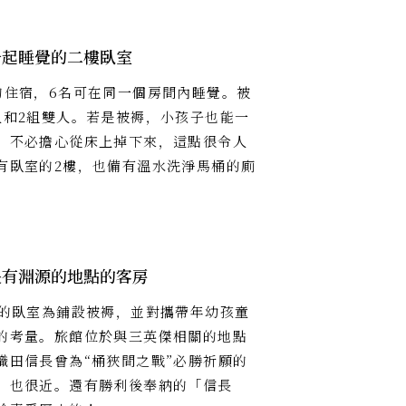
一起睡覺的二樓臥室
的住宿，6名可在同一個房間內睡覺。被
人和2組雙人。若是被褥，小孩子也能一
，不必擔心從床上掉下來，這點很令人
有臥室的2樓，也備有溫水洗淨馬桶的廁
長有淵源的地點的客房
尺的臥室為鋪設被褥，並對攜帶年幼孩童
的考量。旅館位於與三英傑相關的地點
織田信長曾為“桶狹間之戰”必勝祈願的
」也很近。還有勝利後奉納的「信長