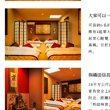
大家可以
可容納6名
褥有4組單
起安心睡覺
高興。位於
所。
與織田信
38平方公
者有安全上
附近，距離
「熱田神宮