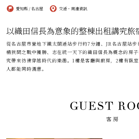
愛知縣 / 名古屋
交通・周邊資訊
以織田信長為意象的整棟出租講究旅
從名古屋市營地下鐵太閤通站步行約7分鐘、JR名古屋站步
桶狹間之戰中獲勝、志在統一天下的織田信長為概念的房子
究帶來彷彿穿越時代的樂趣。1樓是客廳與廚房，2樓有臥
人都能同時滿意。
客房