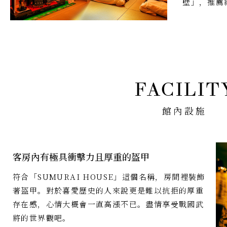
壁」，推薦
館內設施
客房內有極具衝擊力且厚重的盔甲
符合「SUMURAI HOUSE」這個名稱，房間裡裝飾
著盔甲。對於喜愛歷史的人來說更是難以抗拒的厚重
存在感，心情大概會一直高漲不已。盡情享受戰國武
將的世界觀吧。