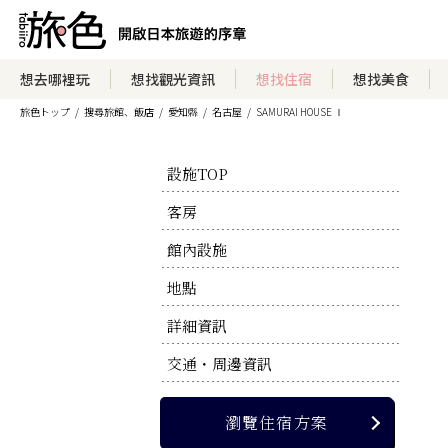
瀏覽住宿方案
想去哪裡玩
想找觀光資訊
想找住宿
想找美食
旅色トップ
搜尋旅館、飯店
愛知縣
名古屋
SAMURAI HOUSE Ⅰ
瀏覽官方網站
設施TOP
客房
館內設施
地點
詳細資訊
交通・周邊資訊
瀏覽住宿方案