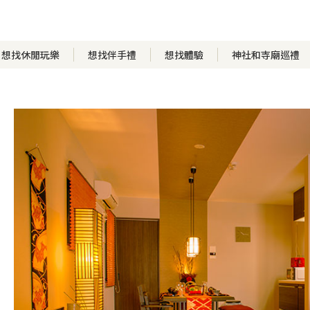
想找休閒玩樂
想找伴手禮
想找體驗
神社和寺廟巡禮