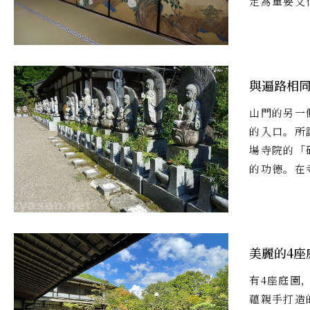
定為重要文
與遍路相
山門的另一
的入口。所
場寺院的「
的功德。在
美麗的4座
有4座庭園
蘊親手打造