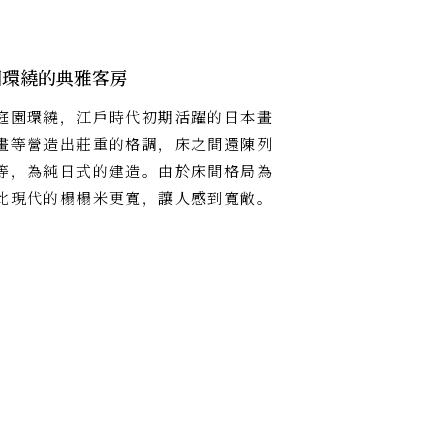
園環繞的典雅客房
庭園環繞，江戶時代初期活躍的日本畫
畫等營造出莊重的格調，床之間還陳列
等，為純日式的建造。由於床間格局為
比現代的榻榻米更寬，讓人感到寬敞。