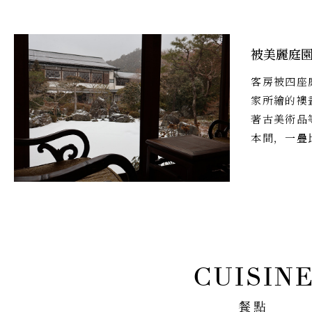
被美麗庭
客房被四座
家所繪的襖
著古美術品
本間，一疊
餐點