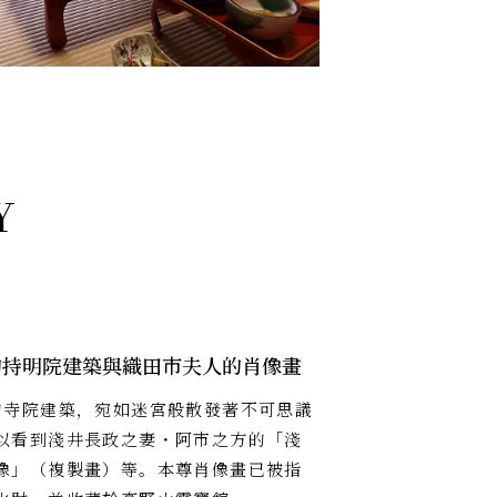
的持明院建築與織田市夫人的肖像畫
的寺院建築，宛如迷宮般散發著不可思議
以看到淺井長政之妻・阿市之方的「淺
像」（複製畫）等。本尊肖像畫已被指