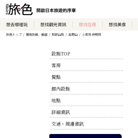
瀏覽住宿方案
想去哪裡玩
想找觀光資訊
想找住宿
想找美食
旅色トップ
搜尋旅館、飯店
和歌山縣
高野山
小坂坊 持明院
瀏覽官方網站
設施TOP
客房
餐點
館內設施
地點
詳細資訊
交通・周邊資訊