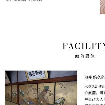
館內設施
歷史悠久
木造2層樓
的氛圍。可
井長政夫人