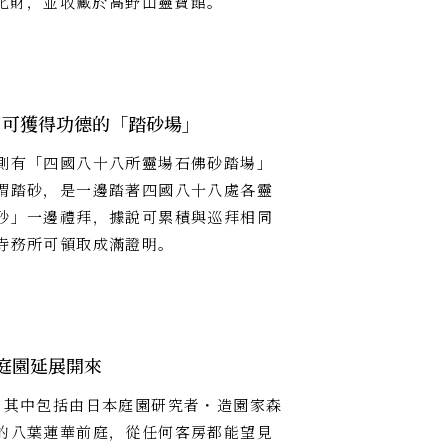
化財，並收藏於高野山靈寶館。
同可獲得功德的「踏砂場」
側有「四國八十八所靈場石佛砂踏場」
謂踏砂，是一邊踏著四國八十八處各靈
砂」一邊禮拜，據說可累積與巡拜相同
寺務所可領取成滿證明。
庭園延展開來
，其中包括由日本庭園研究者・造園家森
的八葉蓮華前庭，從任何客房都能望見