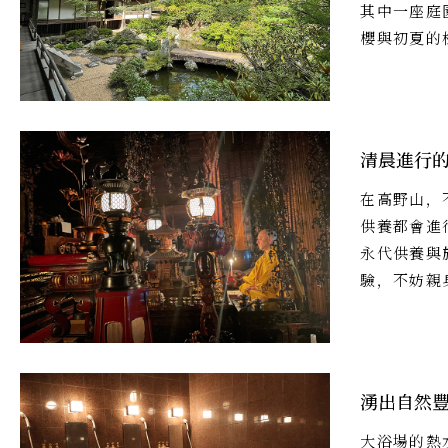
其中一座庭
櫻與初夏的
清晨進行
在高野山，
供養都會進
永代供養與
驗，不妨親
湧出自然
大浴場的熱