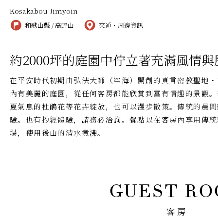
Kosakabou Jimyoin
和歌山縣 / 高野山
交通・周邊資訊
約2000坪的庭園中佇立著充滿風情
在平安時代初期由弘法大師（空海）開創的真言密教聖地・
內有美麗的庭園，從任何客房都能欣賞到富有情趣的景觀。
夏氣息的杜鵑花等花卉綻放，也可以漫步散策。傳統的晨間
驗。也有抄經體驗，請務必洽詢。餐點以在客房內享用傳統
場，使用後山的清水煮沸。
客房