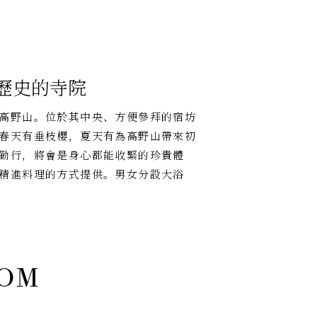
與歷史的寺院
高野山。位於其中央、方便參拜的宿坊
春天有垂枝櫻，夏天有為高野山帶來初
勤行，將會是身心都能收緊的珍貴體
精進料理的方式提供。男女分設大浴