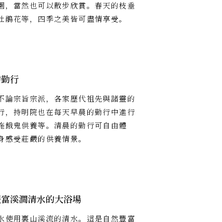
園，當然也可以散步欣賞。春天的枝垂
杜鵑花等，四季之美皆可盡情享受。
的勤行
不論宗旨宗派，各家歷代祖先與諸靈的
行，持明院也在每天早晨的勤行中進行
施餓鬼供養等。清晨的勤行可自由體
身感受莊嚴的供養情景。
豐富溪澗清水的大浴場
水使用裏山溪流的清水。這是自然豐富