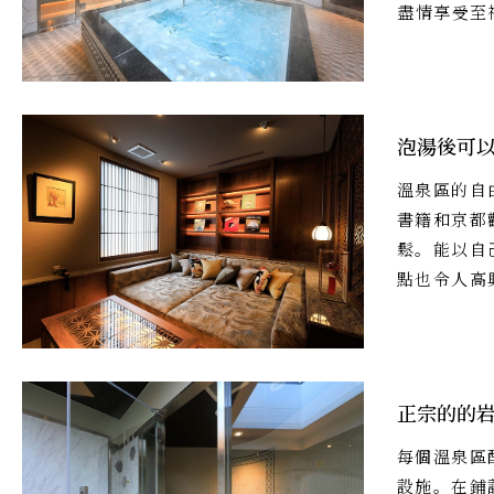
盡情享受至
泡湯後可
溫泉區的自
書籍和京都
鬆。能以自
點也令人高
正宗的的
每個溫泉區
設施。在鋪