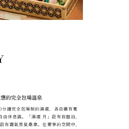
疲憊的完全包場溫泉
90分鐘完全包場制的湯處，各自備有寬
自由休息區。「湯處 月」設有岩盤浴，
」設有霧氣蒸氣桑拿。在獨享的空間中，