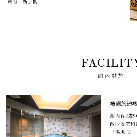
產的「新之助」。
館內設施
療癒旅途
館內有2處
敞的浴室和
「湯處 天