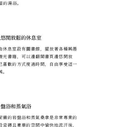
福的湯浴。
以悠閒放鬆的休息室
由休息室設有圖書館，擺放著各種興趣
觀光書籍，可以邊翻閱書頁邊悠閒放
己喜歡的方式度過時間，自由享受這一
興。
岩盤浴和蒸氣浴
配備的岩盤浴和蒸氣桑拿是非常專業的
設瓷磚且豪華的空間中愉快地流汗後，