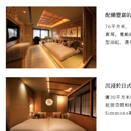
配備豐富
76平方米，
套房。寬敞
型浴缸，還
沉浸於日
廣30平方
起居空間和
Simmo