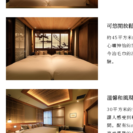
可悠閒放
約45平方
心曠神怡的
今治毛巾的
驗。
溫馨和風
30平方米
讓人感受到
間。配有S