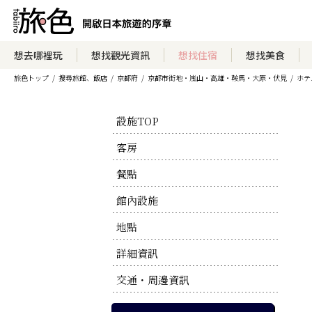
瀏覽住宿方案
想去哪裡玩
想找觀光資訊
想找住宿
想找美食
旅色トップ
搜尋旅館、飯店
京都府
京都市街地・嵐山・高雄・鞍馬・大原・伏見
ホテ
瀏覽官方網站
設施TOP
客房
餐點
館內設施
地點
詳細資訊
交通・周邊資訊