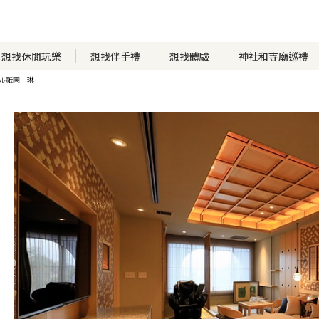
想找休閒玩樂
想找伴手禮
想找體驗
神社和寺廟巡禮
ル祇園一琳