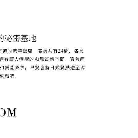
的秘密基地
街道的豪華飯店。客房共有24間，各具
皆備有讓人療癒的和風質感空間。隨著翻
和霧蒸桑拿。早餐會將日式餐點送至客
放鬆吧。