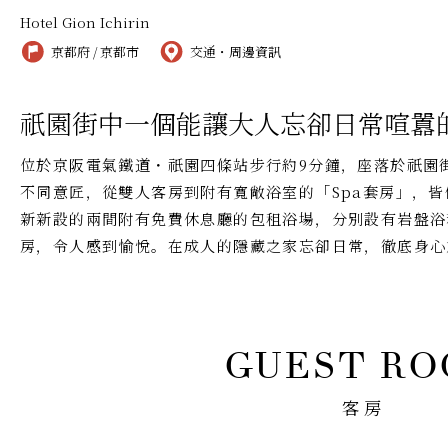
Hotel Gion Ichirin
京都府 / 京都市
交通・周邊資訊
祇園街中一個能讓大人忘卻日常喧囂
位於京阪電氣鐵道・祇園四條站步行約9分鐘，座落於祇園
不同意匠，從雙人客房到附有寬敞浴室的「Spa套房」，
新新設的兩間附有免費休息廳的包租浴場，分別設有岩盤浴
房，令人感到愉悅。在成人的隱藏之家忘卻日常，徹底身心
客房