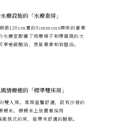
的水療設施的「水療套房」
兩張120cm寬的Simmons牌床的奢華
的水療室配備了按摩椅子和帶風筒的大
可享受碳酸浴、蒸氣桑拿和岩盤浴。
式風情療癒的「標準雙床房」
米的雙人房。客房溫馨舒適，設有沙發的
榻榻米。榻榻米上放置著採用
ns高級款式的床，能帶來舒適的睡眠。