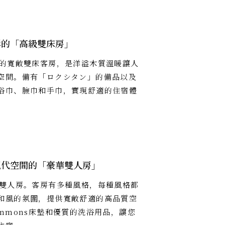
鬆的「高級雙床房」
米的寬敞雙床客房，是洋溢木質溫暖讓人
空間。備有「ロクシタン」的備品以及
浴巾、臉巾和手巾，實現舒適的住宿體
現代空間的「豪華雙人房」
的雙人房。客房有多種風格，每種風格都
和風的氛圍，提供寬敞舒適的高品質空
immons床墊和優質的洗浴用品，讓您