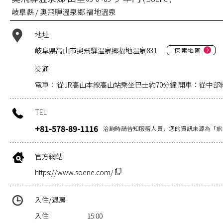
岐阜縣 / 奥飛騨溫泉郷 福地溫泉
地址
岐阜県高山市奥飛騨温泉郷福地温泉831
探索地圖
交通
電車： 從JR高山本線高山站乘坐巴士約70分鐘 開車：從中部
TEL
+81-578-89-1116
洽詢時請告知服務人員，您的資訊來源為「旅
官方網站
https://www.soene.com/
入住/退房
入住
15:00