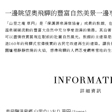
一邊眺望奧飛驒的豐富自然美景一邊
「山里之庵 草円」是「保護源泉湯宿協會」成員的旅館，
溫泉緩緩流動的豐富大自然中充分享受泡湯的樂趣。其沿著
可以盡情欣賞展現在眼前的壯麗自然風光。旅館的主建築是
造160年的飛驒式宏偉樸實的古民宅改建再生的建築。讓
圍爐裡靜靜燃燒的火焰，想像飛驒的人們忍受嚴寒雪地的生
詳細資訊
奥飛騨温泉郷 山里のいおり 草円
( Soene )