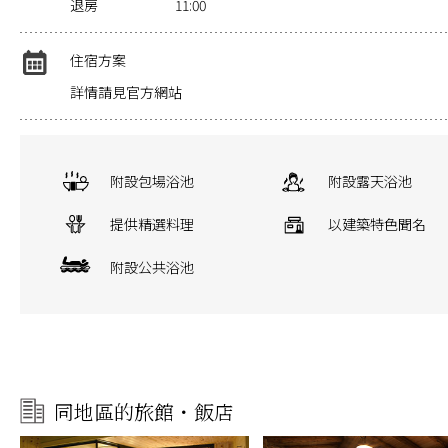
退房
11:00
住宿方案
詳情請見官方網站
附設包場浴池
附設露天浴池
提供精選料理
以建築特色聞名
附設公共浴池
同地區的旅館・飯店