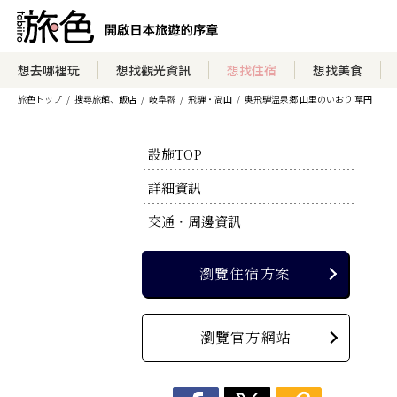
瀏覽住宿方案
想去哪裡玩
想找觀光資訊
想找住宿
想找美食
旅色トップ
搜尋旅館、飯店
岐阜縣
飛騨・高山
奥飛騨温泉郷 山里のいおり 草円
瀏覽官方網站
設施TOP
詳細資訊
交通・周邊資訊
瀏覽住宿方案
瀏覽官方網站