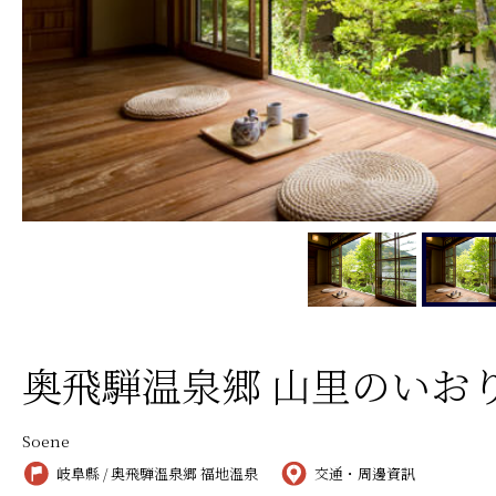
奥飛騨温泉郷 山里のいおり
Soene
岐阜縣 / 奥飛騨溫泉郷 福地溫泉
交通・周邊資訊