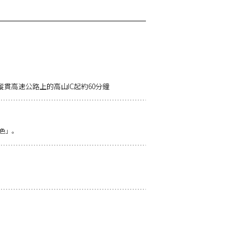
縱貫高速公路上的高山IC起約60分鐘
色」。