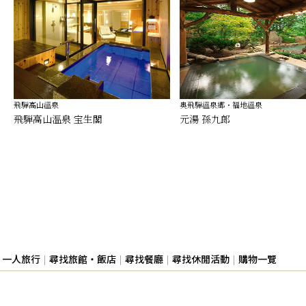
飛騨高山溫泉
奥飛騨溫泉郷・福地溫泉
飛騨高山温泉 宝生閣
元湯 孫九郎
一人旅行
尋找旅館・飯店
尋找餐廳
尋找休閒活動
購物一覽