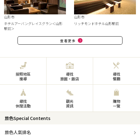
山形市
山形市
ホテルアーバングレイスグラン＜山形
リッチモンドホテル山形駅前
駅前＞
查看更多
按照地區
尋找
尋找
搜尋
旅館・飯店
餐廳
尋找
觀光
購物
休閒活動
資訊
一覽
旅色Special Contents
旅色人氣排名