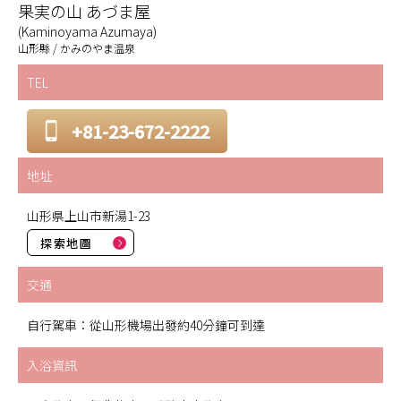
果実の山 あづま屋
(Kaminoyama Azumaya)
山形縣 / かみのやま温泉
TEL
+81-23-672-2222
地址
山形県上山市新湯1-23
探索地圖
交通
自行駕車：從山形機場出發約40分鐘可到達
入浴資訊