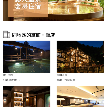
同地區的旅館・飯店
銀山溫泉
銀山溫泉
仙峡の宿 銀山荘
本館 古勢起屋