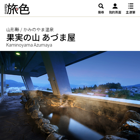
搜尋
我的頁面
主選單
山形縣 / かみのやま温泉
果実の山 あづま屋
Kaminoyama Azumaya