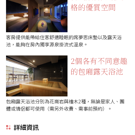
格的優質空間
客房提供能帶給住客舒適睡眠的席夢思床墊以及露天浴
池，能夠在房內獨享源泉掛流式溫泉。
2個各有不同意趣
的包廂露天浴池
包廂露天浴池分別為花崗岩與檜木2種，無論是家人、團
體或情侶都可使用（需另外收費、需事前預約）。
詳細資訊