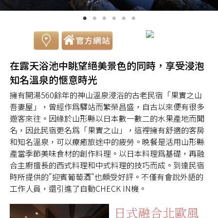
在露天浴池中眺望絕美景色的同時，享受浸泡
知名溫泉的愜意時光
擁有開湯560餘年的神山溫泉浸浴的古老民宿「果實之山
吾妻屋」，曾經作爲驛站而繁榮昌盛，自古以來便有很多
遊客來往。因緣於山形縣以日本數一數二的水果產地而聞
名，因此民宿更名爲「果實之山」，這裡擁有舒適的客房
和知名溫泉，可以療癒旅途中的疲勞。晚餐是活用山形縣
產當季節美味食材的創作料理。以日本料理爲基礎，再融
合主廚擅長的西式料理和中式料理的技巧而成。到達民宿
時所提供的"迎賓葡萄酒"也頗受好評。不僅有會說外語的
工作人員，還引進了自動CHECK IN機。
日式融合北歐風