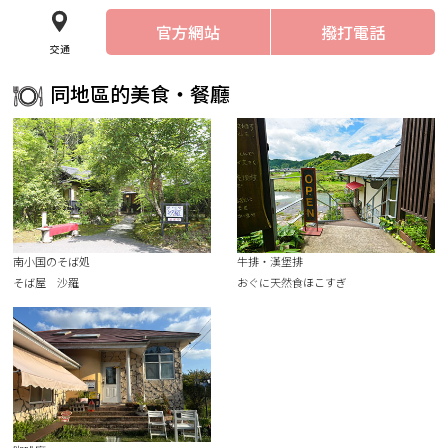
官方網站
撥打電話
交通
同地區的美食・餐廳
南小国のそば処
牛排・漢堡排
そば屋 沙羅
おぐに天然食ほこすぎ