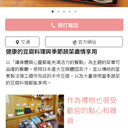
撥打電話
交通
官方網站
健康的豆腐料理與季節蔬菜盡情享用
以「讓身體與心靈都能充滿活力的餐點」為主題的菜單可
品嚐的餐廳。使用日本產大豆與鹽田苦汁，並以傳統的釜
煮製法慢工細作完成的手作豆腐，以及大量使用當季蔬菜
的豆腐料理都能享用。
作為禮物也很受
歡迎的點心和雜
貨