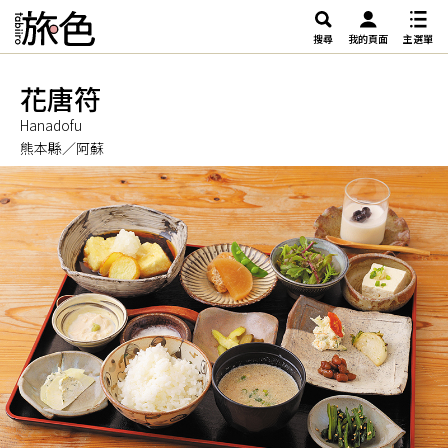
搜尋
我的頁面
主選單
花唐符
Hanadofu
熊本縣／阿蘇