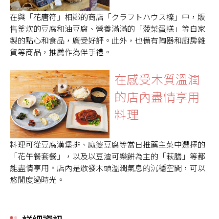
在與「花唐符」相鄰的商店「クラフトハウス檪」中，販
售釜炊的豆腐和油豆腐、營養滿滿的「菠菜蛋糕」等自家
製的點心和食品，廣受好評。此外，也備有陶器和廚房雜
貨等商品，推薦作為伴手禮。
在感受木質溫潤
的店內盡情享用
料理
料理可從豆腐漢堡排、麻婆豆腐等當日推薦主菜中選擇的
「花午餐套餐」，以及以豆渣可樂餅為主的「萩膳」等都
能盡情享用。店內是散發木頭溫潤氣息的沉穩空間，可以
悠閒度過時光。