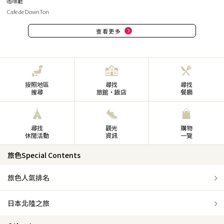
咖啡廳
Cafe de DownTon
查看更多
按照地區
尋找
尋找
搜尋
旅館・飯店
餐廳
尋找
觀光
購物
休閒活動
資訊
一覽
旅色Special Contents
旅色人氣排名
日本北陸之旅