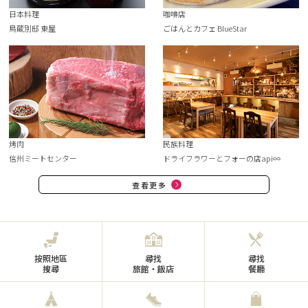
日本料理
咖啡店
鳥蔵別邸 東屋
ごはんとカフェ BlueStar
烤肉
民族料理
信州ミートセンター
ドライフラワーとフォーの店api∞
查看更多
按照地區
尋找
尋找
搜尋
旅館・飯店
餐廳