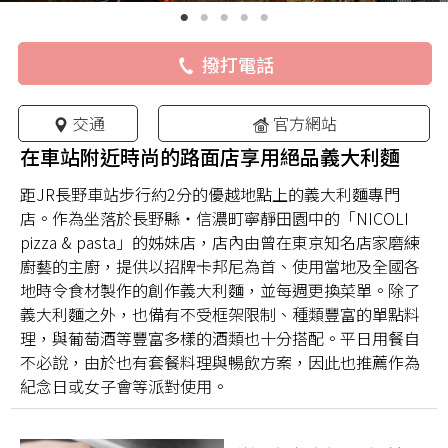
撥打電話
交通
官方網站
在車站附近時尚的路面店享用絕品義大利麵
距JR長野車站步行約2分的優越地點上的義大利麵專門
店。作為坐落於長野縣・信濃町寧靜田園中的「NICOLI
pizza & pasta」的姊妹店，店內由曾在東京知名店家磨練
廚藝的主廚，提供以招牌卡邦尼為首、使用當地及全國各
地時令食材製作的創作義大利麵，並每週更換菜單。除了
義大利麵之外，也備有不受框架限制、種類豐富的單點料
理，與葡萄酒等豐富多樣的酒類也十分搭配。平日用餐自
不必說，由於也有套餐料理與暢飲方案，因此也推薦作為
紀念日或女子會等派對使用。