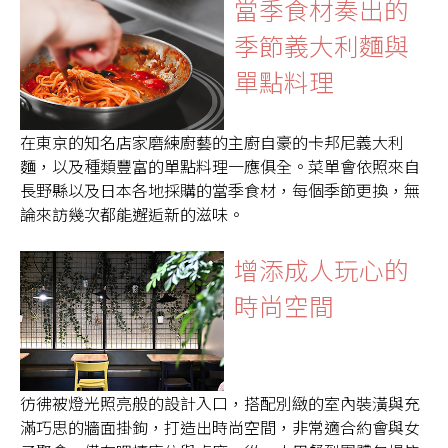
當季食材奏出的
季節義大利麵與
單點料理
在東京的知名店家磨練廚藝的主廚自豪的卡邦尼義大利
麵，以及種類豐富的單點料理一應俱全。菜單會依照來自
長野縣以及日本各地採購的當季食材，每個季節更換，無
論來訪幾次都能邂逅新的滋味。
增添成人玩心的
時尚空間
彷彿被燈光照亮般的設計入口，搭配別緻的室內裝潢與充
滿巧思的牆面掛鉤，打造出時尚空間，非常適合約會與女