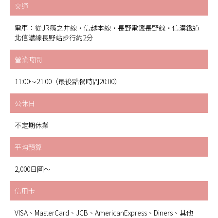
交通
電車：從JR篠之井線・信越本線・長野電鐵長野線・信濃鐵道
北信濃線長野站步行約2分
營業時間
11:00～21:00（最後點餐時間20:00）
公休日
不定期休業
平均預算
2,000日圓～
信用卡
VISA、MasterCard、JCB、AmericanExpress、Diners、其他