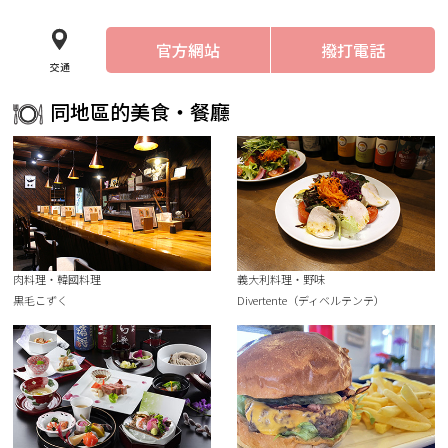
官方網站
撥打電話
交通
同地區的美食・餐廳
肉料理・韓國料理
義大利料理・野味
黒毛こずく
Divertente（ディベルテンテ）