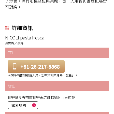
子聚會。備有吧檯座位與桌席，從一人用餐到團體包場皆
可對應。
詳細資訊
NICOLI pasta fresca
長野縣／長野
TEL
+81-26-217-8868
洽詢時請告知服務人員，您的資訊來源為「旅色」。
地址
長野県長野市南長野末広町1356 Nac末広1F
探索地圖