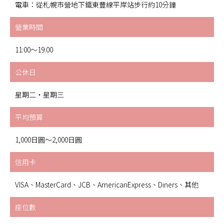
電車：從札幌市營地下鐵東豐線平岸站步行約10分鐘
營業時間
11:00～19:00
公休日
星期二・星期三
平均預算
1,000日圓～2,000日圓
信用卡
VISA、MasterCard、JCB、AmericanExpress、Diners、其他
座位數