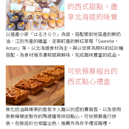
的西式甜點，盡
享北海道的味覺
以道產小麥「はるきらり」為首，搭配根釧地區產的鮮奶
油、江別市產的雞蛋、足寄町產的鮮紅草莓「Sweetie・
Aman」等，以北海道食材為主。與以甘蔗為原料的紅砂糖
搭配，為食材增添濃郁感與鮮味，完成風味豐富的成品。
可依預算組合的
西式點心禮盒
焦化奶油與榛果的香氣令人難以抗拒的費南雪，以及使用
新鮮檸檬皮製作的瑪德蓮等烘焙點心，可依預算進行拼
裝。包裝設計也相當出色，推薦作為伴手禮或贈禮。