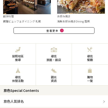
創作料理
お好み焼き
鶴雅ビュッフェダイニング 札幌
海鮮お好み焼きDining 雪昇
查看更多
按照地區
尋找
尋找
搜尋
旅館・飯店
餐廳
尋找
觀光
購物
休閒活動
資訊
一覽
旅色Special Contents
旅色人氣排名