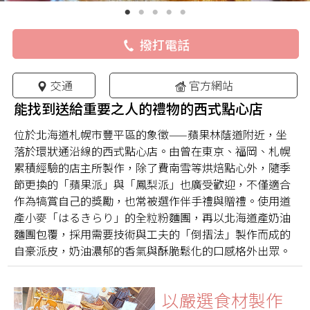
撥打電話
交通
官方網站
能找到送給重要之人的禮物的西式點心店
位於北海道札幌市豐平區的象徵——蘋果林蔭道附近，坐
落於環狀通沿線的西式點心店。由曾在東京、福岡、札幌
累積經驗的店主所製作，除了費南雪等烘焙點心外，隨季
節更換的「蘋果派」與「鳳梨派」也廣受歡迎，不僅適合
作為犒賞自己的獎勵，也常被選作伴手禮與贈禮。使用道
產小麥「はるきらり」的全粒粉麵團，再以北海道產奶油
麵團包覆，採用需要技術與工夫的「倒摺法」製作而成的
自豪派皮，奶油濃郁的香氣與酥脆鬆化的口感格外出眾。
以嚴選食材製作