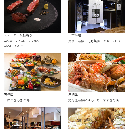
ステーキ・鉄板焼き
日本料理
YANAGI TePPaN UNBORN
炙り・海鮮・旬野菜 閤～CUGURIDO～
GASTRONOMY
居酒屋
居酒屋
うにときんき 希寿
北海道海鮮にほんいち すすきの店