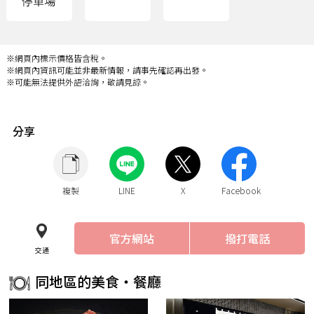
※網頁內標示價格皆含稅。
※網頁內資訊可能並非最新情報，請事先確認再出發。
※可能無法提供外語洽詢，敬請見諒。
分享
複製
LINE
X
Facebook
官方網站
撥打電話
交通
同地區的美食・餐廳