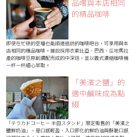
品嚐與本店相同
的精品咖啡
即使在忙碌的空檔也能順道造訪的咖啡吧台，可享用與本
店相同的精品咖啡。據說採用衣索比亞、巴西、瓜地馬拉
產的咖啡豆原創調配而成的中深焙，並以義式濃縮咖啡機
一杯一杯細心萃取。
「美濱之鹽」的
適中鹹味成為點
綴
「テラカドコーヒー 半田スタンド」限定販售的「美濱之
鹽鮮奶油」，是口感輕盈、入口即化的鮮奶油與酥脆口感