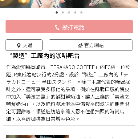
撥打電話
交通
官方網站
“製造”工廠內的咖啡吧台
作為愛知縣岡崎市「TERAKADO COFFEE」的FC店，位於
距JR東成岩站步行約2分處、設於“製造”工廠內的「テ
ラカドコーヒー 半田スタンド」。除了本店代表的精品咖
啡之外，還可享受多樣化的品項，例如在酥脆口感的餅皮
中加入「美濱之鹽」的鹹甜鮮奶油、讓人上癮的「美濱之
鹽鮮奶油」，以及餡料與冰淇淋中滿載季節滋味的期間限
定可麗餅等。順道造訪這家讓人忍不住想拍照的時尚店
鋪，以香醇咖啡為日常增添色彩。