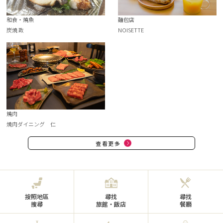
和食・燒魚
麵包店
炭焼 政
NOISETTE
燒肉
焼肉ダイニング 仁
查看更多
按照地區
尋找
尋找
搜尋
旅館・飯店
餐廳