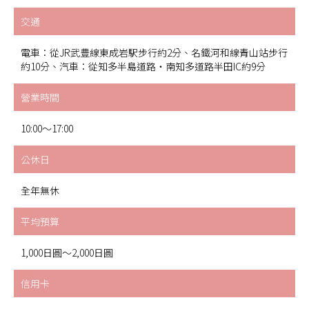
交通
電車：從JR武豊線東成岩駅步行約2分、名鐵河和線青山站步行
約10分、汽車：從知多半島道路・南知多道路半田IC約9分
營業時間
10:00～17:00
公休日
全年無休
平均預算
1,000日圓～2,000日圓
信用卡