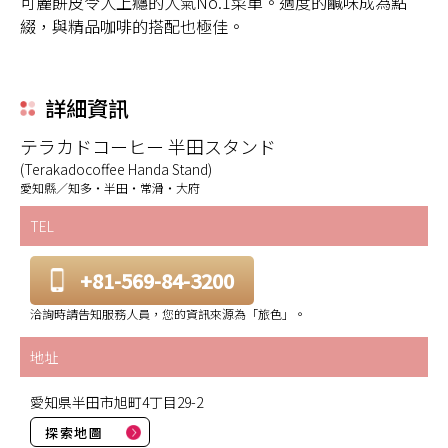
可麗餅皮令人上癮的人氣No.1菜單。適度的鹹味成為點
綴，與精品咖啡的搭配也極佳。
詳細資訊
テラカドコーヒー 半田スタンド
(Terakadocoffee Handa Stand)
愛知縣／知多・半田・常滑・大府
TEL
+81-569-84-3200
洽詢時請告知服務人員，您的資訊來源為「旅色」。
地址
愛知県半田市旭町4丁目29-2
探索地圖