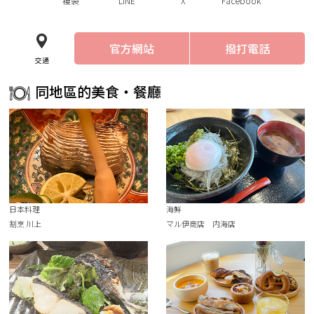
複製
LINE
X
Facebook
官方網站
撥打電話
交通
同地區的美食・餐廳
日本料理
海鮮
割烹 川上
マル伊商店 内海店