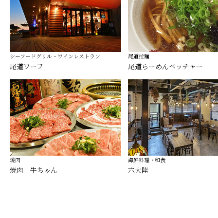
シーフードグリル・ワインレストラン
尾道拉麵
尾道ワーフ
尾道らーめんベッチャー
燒肉
海鮮料理・和食
焼肉 牛ちゃん
六大陸