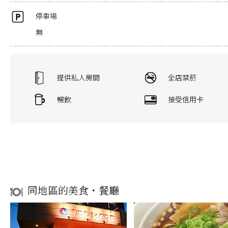
停車場
無
提供私人房間
全店禁菸
暢飲
接受信用卡
同地區的美食・餐廳