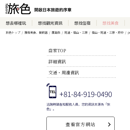
想去哪裡玩
想找觀光資訊
想找住宿
想找美食
旅色トップ
搜尋美食、餐飲店
廣島縣
尾道・福山・三原
福山・尾道・三原・府中
p
店家TOP
詳細資訊
交通・周邊資訊
+81-84-919-0490
洽詢時請告知服務人員，您的資訊來源為「旅
色」。
查看官方網站