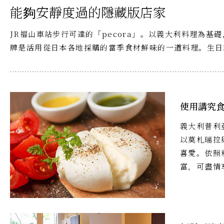
能夠安靜度過的隱藏版店家
JR福山車站步行可達的「pecora」。以義大利料理為
牌是活用從日本各地採購的當季食材鮮味的一道料理。生日
使用講究
義大利普利
以莫札瑞拉
喜愛。依照
富，可盡情