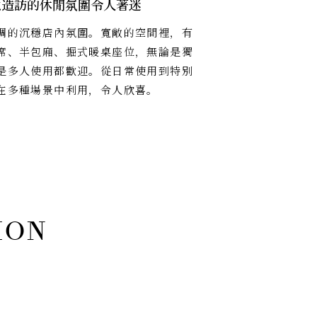
意造訪的休閒氛圍令人著迷
調的沉穩店內氛圍。寬敞的空間裡，有
席、半包廂、掘式暖桌座位，無論是獨
是多人使用都歡迎。從日常使用到特別
在多種場景中利用，令人欣喜。