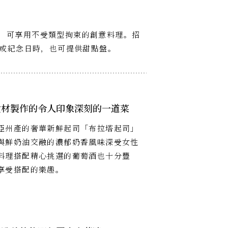
基礎，可享用不受類型拘束的創意料理。招
或紀念日時，也可提供甜點盤。
食材製作的令人印象深刻的一道菜
亞州產的奢華新鮮起司「布拉塔起司」
與鮮奶油交融的濃郁奶香風味深受女性
料理搭配精心挑選的葡萄酒也十分豐
享受搭配的樂趣。