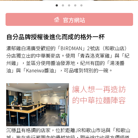
官方網站
自分品牌授權後進化而成的格外一杯
濃郁雞白湯廣受歡迎的「BIRDMAN」2號店（和歌山店）
分店獨立出的中華蕎麥店。使用「青森洛克軍雞」與「紀
州雞」，並區分使用醬油發源地・紀州有田的「湯淺醬
油」與「Kaneiwa醬油」，可品嚐到特別的一碗。
讓人想一再造訪
的中華拉麵陣容
沉穩且有格調的店家，位於距離JR和歌山市站與「和歌山
城」皆在步行範圍內的優越地段，觀光途中也很方便順道