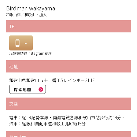
Birdman wakayama
和歌山縣／和歌山・加太
TEL
-
洽詢請透過Instagram受理
地址
和歌山県和歌山市十二番丁5 レインボー21 1F
探索地圖
交通
電車：從JR紀勢本線・南海電鐵各線和歌山市站步行約14分、
汽車：從阪和自動車道和歌山北IC約15分