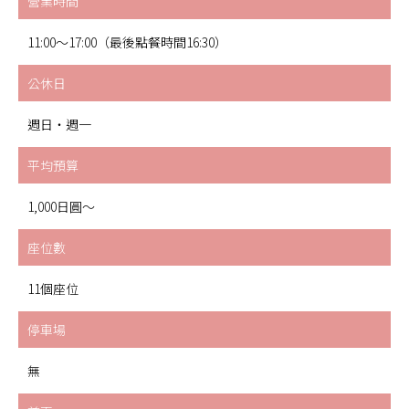
營業時間
11:00～17:00（最後點餐時間16:30）
公休日
週日・週一
平均預算
1,000日圓～
座位數
11個座位
停車場
無