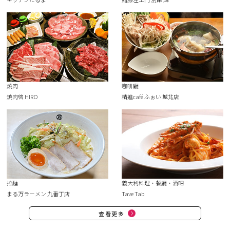
燒肉
咖啡廳
焼肉啓 HIRO
精進café ふぉい 城北店
拉麵
義大利料理・餐廳・酒吧
まる万ラーメン 九番丁店
Tave Tab
查看更多