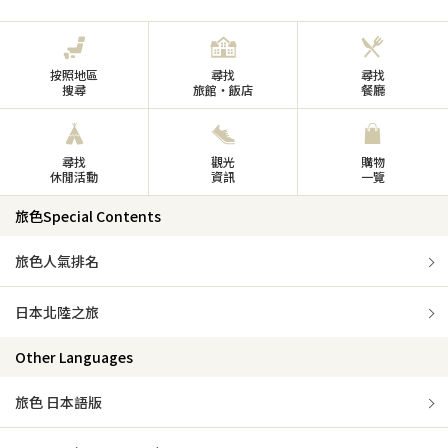
按照地區
尋找
尋找
搜尋
旅館・飯店
餐廳
尋找
觀光
購物
休閒活動
資訊
一覽
旅色Special Contents
旅色人氣排名
日本北陸之旅
Other Languages
旅色 日本語版