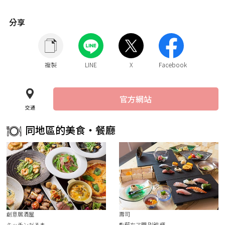
分享
複製
LINE
X
Facebook
官方網站
交通
同地區的美食・餐廳
創意居酒屋
壽司
キッチンだるま
鮨藤左ヱ門 別館 輝