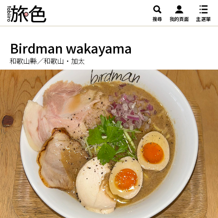
搜尋
我的頁面
主選單
Birdman wakayama
和歌山縣／和歌山・加太