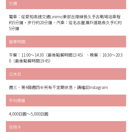
交通
電車：從愛知高速交通Linimo東部丘陵線長久手古戰場站車程
約5分鐘，步行約20分鐘、汽車：從名古屋瀨戶道路長久手IC約
5分鐘
營業時間
午餐：11:00～14:30（最後點餐時間13:45）、晚餐：16:30～20:3
0（最後點餐時間19:45）
公休日
週三、第4個週四※另有不定期休息，請確認Instagram
平均預算
4,000日圓～5,000日圓
信用卡