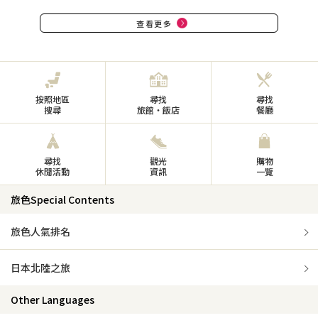
查看更多
按照地區
尋找
尋找
搜尋
旅館・飯店
餐廳
尋找
觀光
購物
休閒活動
資訊
一覽
旅色Special Contents
旅色人氣排名
日本北陸之旅
Other Languages