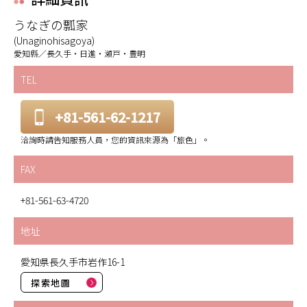
うなぎの瓢家
(Unaginohisagoya)
愛知縣／長久手・日進・瀬戸・豊明
TEL
+81-561-62-1217
洽詢時請告知服務人員，您的資訊來源為「旅色」。
FAX
+81-561-63-4720
地址
愛知県長久手市岩作16-1
探索地圖