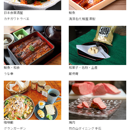
日本食居酒屋
鰻魚
カチガワトラベエ
清須名代 鰻屋 黒船
鰻魚・和食
和菓子・名物・土產
うな幸
厳骨庵
咖啡廳
燒肉
グランガーデン
竹の山ダイニング 手石