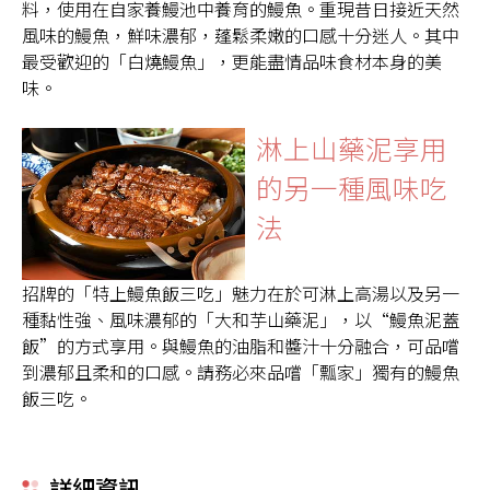
料，使用在自家養鰻池中養育的鰻魚。重現昔日接近天然
風味的鰻魚，鮮味濃郁，蓬鬆柔嫩的口感十分迷人。其中
最受歡迎的「白燒鰻魚」，更能盡情品味食材本身的美
味。
淋上山藥泥享用
的另一種風味吃
法
招牌的「特上鰻魚飯三吃」魅力在於可淋上高湯以及另一
種黏性強、風味濃郁的「大和芋山藥泥」，以“鰻魚泥蓋
飯”的方式享用。與鰻魚的油脂和醬汁十分融合，可品嚐
到濃郁且柔和的口感。請務必來品嚐「瓢家」獨有的鰻魚
飯三吃。
詳細資訊