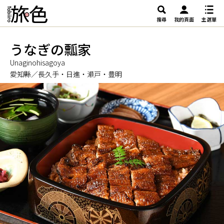
搜尋
我的頁面
主選單
うなぎの瓢家
Unaginohisagoya
愛知縣／長久手・日進・瀬戸・豊明