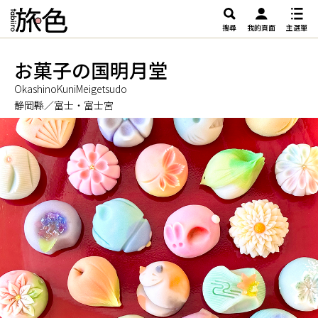
搜尋
我的頁面
主選單
お菓子の国明月堂
OkashinoKuniMeigetsudo
静岡縣／富士・富士宮