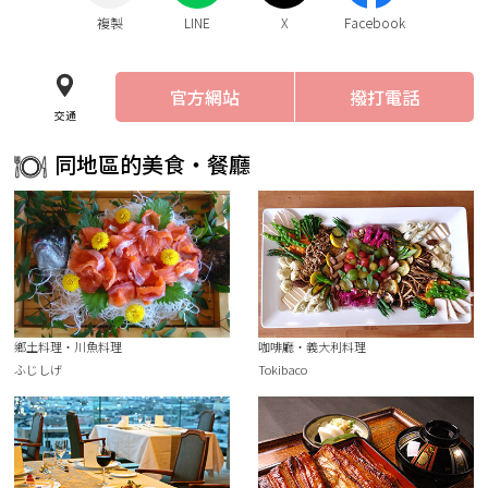
複製
LINE
X
Facebook
官方網站
撥打電話
交通
同地區的美食・餐廳
鄉土料理・川魚料理
咖啡廳・義大利料理
ふじしげ
Tokibaco