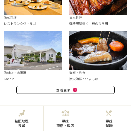
法式料理
日本料理
レストラン☆ヴィルゴ
御殿場駅近く 鰻のひろ田
咖啡店・冰淇淋
海鮮・和食
Kashin
炭火海鮮 danよしの
查看更多
按照地區
尋找
尋找
搜尋
旅館・飯店
餐廳