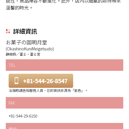
感性，商品陣容不斷進化。此外，店內以細膩的款待帶來
溫馨的時光。
詳細資訊
お菓子の国明月堂
(OkashinoKuniMeigetsudo)
静岡縣／富士・富士宮
TEL
+81-544-26-8547
洽詢時請告知服務人員，您的資訊來源為「旅色」。
FAX
+81-544-29-6150
地址