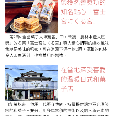
榮獲名譽獎項的
知名點心「富士
宮にくる宮」
「第28回全國菓子大博覽會」中，榮獲「農林水產大臣
獎」的名菓「富士宮にくる宮」職人精心調製的絕妙風味
焦糖是美味的秘密。可在常溫下保存約2週。優雅的包裝
令人印象深刻，也推薦用作贈禮。
在當地深受喜愛
的溫暖日式和菓
子店
自創業以來，傳承三代堅守傳統，持續提供讓地區充滿笑
容的和菓子。充分活用多年累積的技術以及融入新元素的