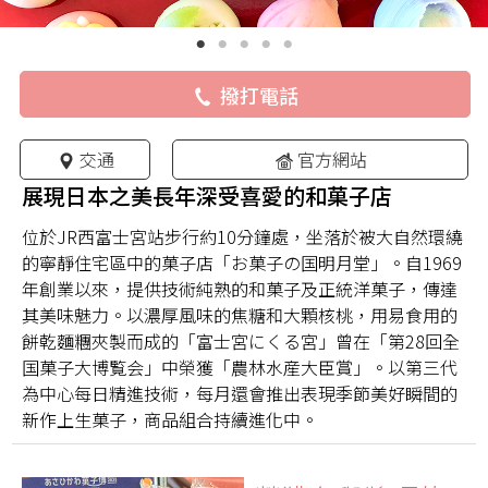
撥打電話
交通
官方網站
展現日本之美長年深受喜愛的和菓子店
位於JR西富士宮站步行約10分鐘處，坐落於被大自然環繞
的寧靜住宅區中的菓子店「お菓子の国明月堂」。自1969
年創業以來，提供技術純熟的和菓子及正統洋菓子，傳達
其美味魅力。以濃厚風味的焦糖和大顆核桃，用易食用的
餅乾麵糰夾製而成的「富士宮にくる宮」曾在「第28回全
国菓子大博覧会」中榮獲「農林水産大臣賞」。以第三代
為中心每日精進技術，每月還會推出表現季節美好瞬間的
新作上生菓子，商品組合持續進化中。