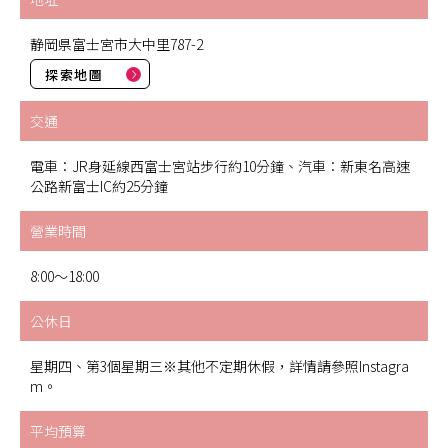
静岡県富士宮市大中里787-2
探索地圖
交通
電車：JR身延線西富士宮站步行約10分鐘、汽車：新東名高速
公路新富士IC約25分鐘
營業時間
8:00～18:00
公休日
星期四、第3個星期三※其他不定期休假，詳情請參照Instagra
m。
平均預算