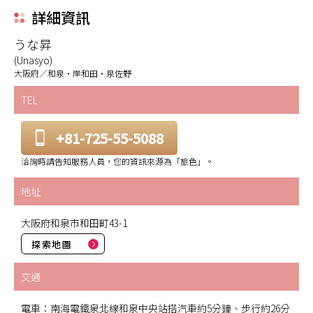
詳細資訊
うな昇
(Unasyo)
大阪府／和泉・岸和田・泉佐野
TEL
+81-725-55-5088
洽詢時請告知服務人員，您的資訊來源為「旅色」。
地址
大阪府和泉市和田町43-1
探索地圖
交通
電車：南海電鐵泉北線和泉中央站搭汽車約5分鐘、步行約26分