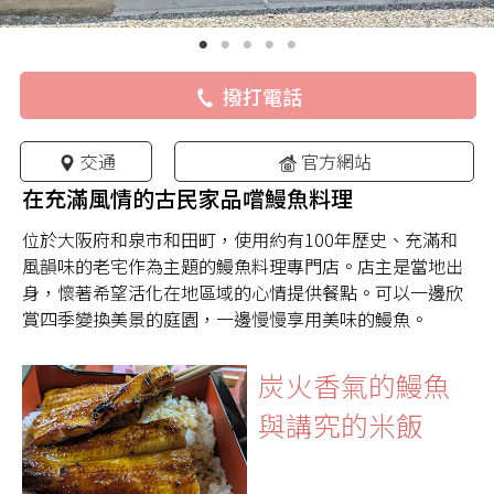
撥打電話
交通
官方網站
在充滿風情的古民家品嚐鰻魚料理
位於大阪府和泉市和田町，使用約有100年歷史、充滿和
風韻味的老宅作為主題的鰻魚料理專門店。店主是當地出
身，懷著希望活化在地區域的心情提供餐點。可以一邊欣
賞四季變換美景的庭園，一邊慢慢享用美味的鰻魚。
炭火香氣的鰻魚
與講究的米飯