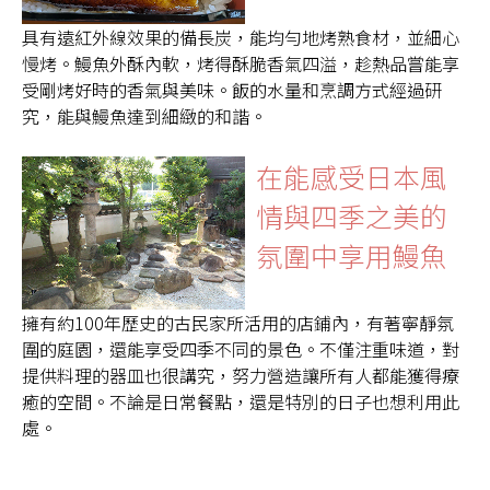
具有遠紅外線效果的備長炭，能均勻地烤熟食材，並細心
慢烤。鰻魚外酥內軟，烤得酥脆香氣四溢，趁熱品嘗能享
受剛烤好時的香氣與美味。飯的水量和烹調方式經過研
究，能與鰻魚達到細緻的和諧。
在能感受日本風
情與四季之美的
氛圍中享用鰻魚
擁有約100年歷史的古民家所活用的店鋪內，有著寧靜氛
圍的庭園，還能享受四季不同的景色。不僅注重味道，對
提供料理的器皿也很講究，努力營造讓所有人都能獲得療
癒的空間。不論是日常餐點，還是特別的日子也想利用此
處。