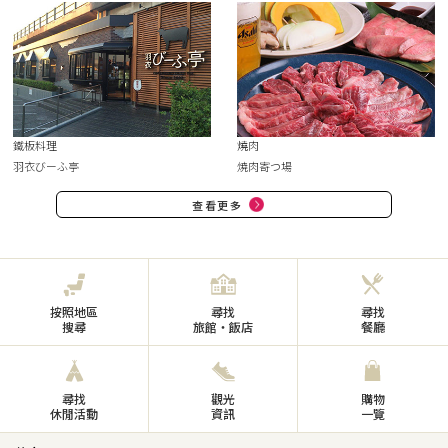
鐵板料理
燒肉
羽衣びーふ亭
焼肉寄つ場
查看更多
按照地區
尋找
尋找
搜尋
旅館・飯店
餐廳
尋找
觀光
購物
休閒活動
資訊
一覽