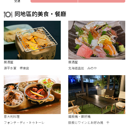
交通
同地區的美食・餐廳
居酒屋
居酒屋
源平水軍 堺東店
北海道直送 みのや
意大利料理
鐵板燒・御好燒
フォンテ・ディ・トゥトーレ
鉄板とワインとお好み焼 千