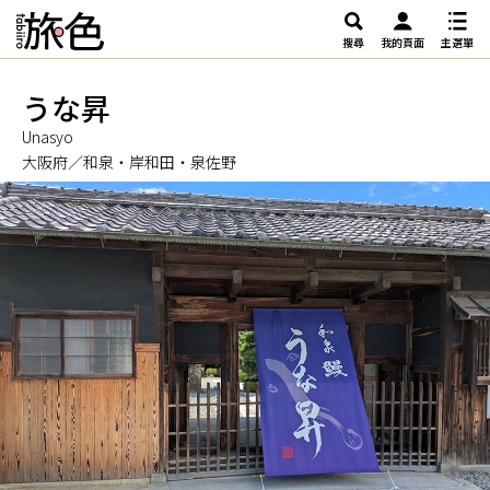
搜尋
我的頁面
主選單
うな昇
Unasyo
大阪府／和泉・岸和田・泉佐野