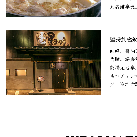
到店鋪享受
堅持到極
味噌、醬油
內臟。湯底
能滿足地享
もつチャン
又一次地造