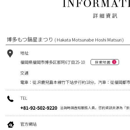
詳細資訊
博多もつ鍋星まつり
( Hakata Motsunabe Hoshi Matsuri )
地址
福岡県福岡市博多区那珂6丁目25-10
探索地圖
交通
電車：從JR鹿兒島本線竹下站步行約18分，汽車：從福岡都市
TEL
+81-92-502-9220
洽詢時請告知服務人員，您的資訊來源為「旅
官方網站