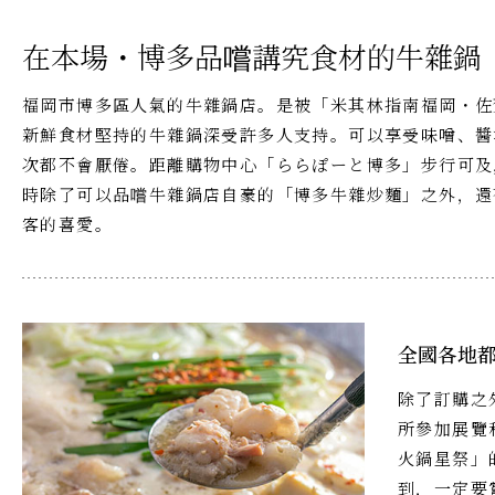
在本場・博多品嚐講究食材的牛雜鍋
福岡市博多區人氣的牛雜鍋店。是被「米其林指南福岡・佐賀
新鮮食材堅持的牛雜鍋深受許多人支持。可以享受味噌、醬
次都不會厭倦。距離購物中心「ららぽーと博多」步行可及
時除了可以品嚐牛雜鍋店自豪的「博多牛雜炒麵」之外，還
客的喜愛。
全國各地
除了訂購之
所參加展覽
火鍋星祭」
到，一定要