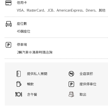
信用卡
VISA、MasterCard、JCB、AmericanExpress、Diners、其他
座位數
45個座位
停車場
2輛汽車※滿車時請洽詢
提供私人房間
全店禁菸
暢飲
提供停車位
含午餐
取出