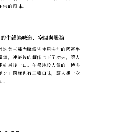
正宗的風味。
致的牛雜鍋味道、空間與服務
與泡菜三種內臟鍋皆使用多汁的國產牛
當然，連最後的麵條也下了功夫，讓人
用到最後一口。午餐時段人氣的「博多
ポン」同樣也有三種口味，讓人想一次
訪。