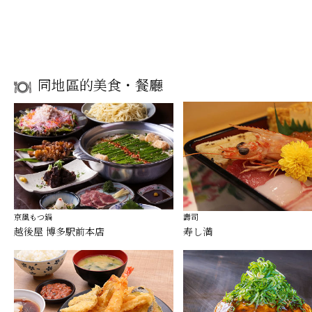
同地區的美食・餐廳
京風もつ鍋
壽司
越後屋 博多駅前本店
寿し満