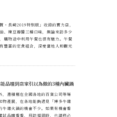
・長崎2019特別版」收錄的實力店，
油、辣豆瓣醬三種口味，無論來訪多少
，購物途中利用午餐也很有魅力。午餐
有豐富的定食組合，深受當地人和觀光
都能品嚐到店家引以為傲的3種內臟鍋
外，還積極在全國各地的百貨公司等場
和物產展，在各地能夠遇見「博多牛雜
的牛雜火鍋的機會不少。如果有機會看
嘗試品嚐看看，拜訪福岡時，也請務必