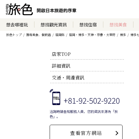
想去哪裡玩
想找觀光資訊
想找住宿
想找美食
旅色トップ
搜尋美食、餐飲店
福岡縣
福岡・博多・天神・宗像・太宰府
博多
博多
店家TOP
詳細資訊
交通・周邊資訊
+81-92-502-9220
洽詢時請告知服務人員，您的資訊來源為「旅
色」。
查看官方網站