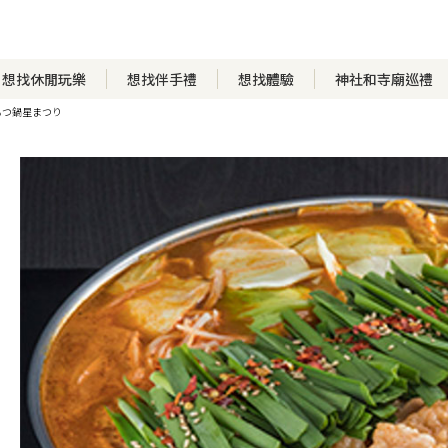
想找休閒玩樂
想找伴手禮
想找體驗
神社和寺廟巡禮
もつ鍋星まつり