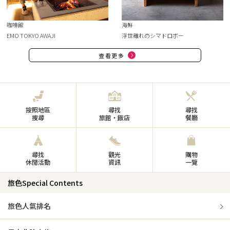
咖啡館
海鮮
EMO TOKYO AWAJI
浮世離れのシマドロボー
查看更多
按照地區
尋找
尋找
搜尋
旅館・飯店
餐廳
尋找
觀光
購物
休閒活動
資訊
一覽
旅色Special Contents
旅色人氣排名