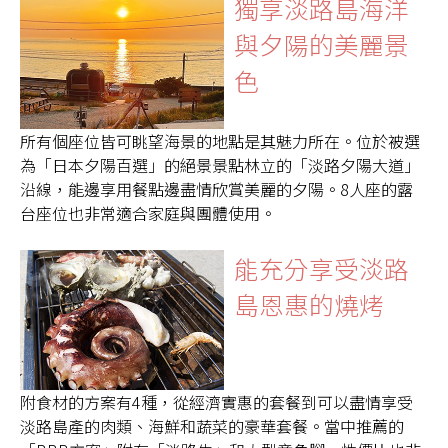
獨享淡路島海洋
與夕陽的美麗景
色
所有個座位皆可眺望海景的地點是其魅力所在。位於被選
為「日本夕陽百選」的絕景景點林立的「淡路夕陽大道」
沿線，能邊享用餐點邊盡情欣賞美麗的夕陽。8人座的露
台座位也非常適合家庭與團體使用。
能充分享受淡路
島恩惠的燒烤
附食材的方案有4種，從經濟實惠的套餐到可以盡情享受
淡路島產的肉類、海鮮和蔬菜的豪華套餐。當中推薦的