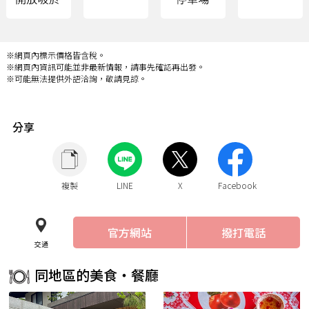
※網頁內標示價格皆含稅。
※網頁內資訊可能並非最新情報，請事先確認再出發。
※可能無法提供外語洽詢，敬請見諒。
分享
複製
LINE
X
Facebook
官方網站
撥打電話
交通
同地區的美食・餐廳