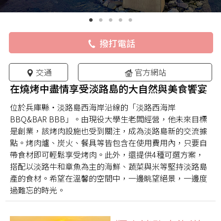
撥打電話
交通
官方網站
在燒烤中盡情享受淡路島的大自然與美食饗宴
位於兵庫縣・淡路島西海岸沿線的「淡路西海岸
BBQ&BAR BBB」。由現役大學生老闆經營，他未來目標
是創業，該烤肉設施也受到關注，成為淡路島新的交流據
點。烤肉爐、炭火、餐具等皆包含在使用費用內，只要自
帶食材即可輕鬆享受烤肉。此外，還提供4種可選方案，
搭配以淡路牛和章魚為主的海鮮、蔬菜與米等堅持淡路島
產的食材。希望在溫馨的空間中，一邊眺望絕景，一邊度
過難忘的時光。