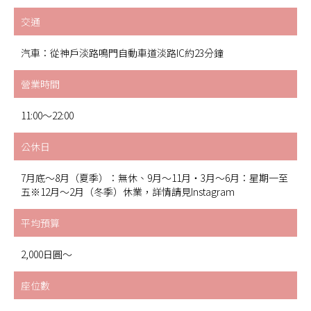
交通
汽車：從神戶淡路鳴門自動車道淡路IC約23分鐘
營業時間
11:00～22:00
公休日
7月底～8月（夏季）：無休、9月～11月・3月～6月：星期一至
五※12月～2月（冬季）休業，詳情請見Instagram
平均預算
2,000日圓～
座位數