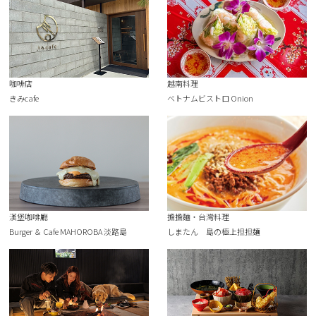
咖啡店
越南料理
きみcafe
ベトナムビストロ Onion
漢堡咖啡廳
擔擔麵・台灣料理
Burger ＆ Cafe MAHOROBA 淡路島
しまたん 島の極上担担麺