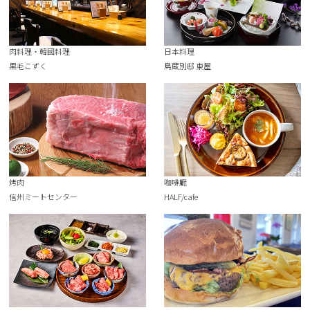
肉料理・韓國料理
日本料理
黒毛こずく
鳥蔵別邸 東屋
烤肉
咖啡廳
信州ミートセンター
HALF/cafe