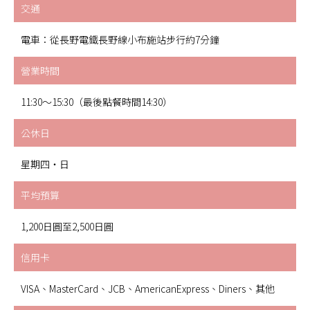
交通
電車：從長野電鐵長野線小布施站步行約7分鐘
營業時間
11:30～15:30（最後點餐時間14:30）
公休日
星期四・日
平均預算
1,200日圓至2,500日圓
信用卡
VISA、MasterCard、JCB、AmericanExpress、Diners、其他