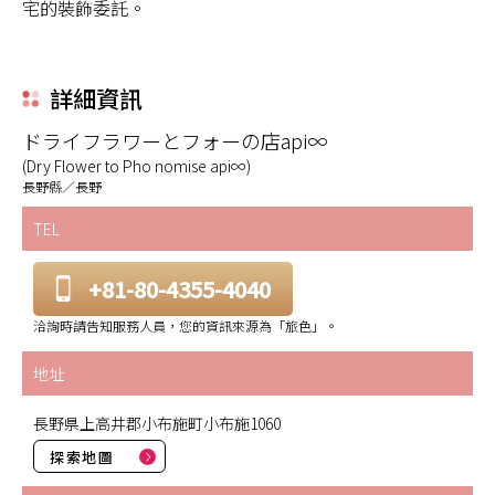
宅的裝飾委託。
詳細資訊
ドライフラワーとフォーの店api∞
(Dry Flower to Pho nomise api∞)
長野縣／長野
TEL
+81-80-4355-4040
洽詢時請告知服務人員，您的資訊來源為「旅色」。
地址
長野県上高井郡小布施町小布施1060
探索地圖