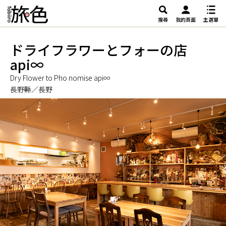
搜尋
我的頁面
主選單
ドライフラワーとフォーの店
api∞
Dry Flower to Pho nomise api∞
長野縣／長野