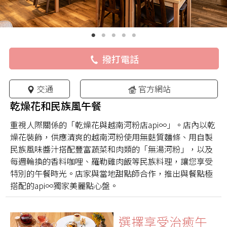
撥打電話
交通
官方網站
乾燥花和民族風午餐
重視人際關係的「乾燥花與越南河粉店api∞」。店內以乾
燥花裝飾，供應清爽的越南河粉使用無麩質麵條、用自製
民族風味醬汁搭配豐富蔬菜和肉類的「無湯河粉」，以及
每週輪換的香料咖哩、羅勒雞肉飯等民族料理，讓您享受
特別的午餐時光。店家與當地甜點師合作，推出與餐點極
搭配的api∞獨家美麗點心盤。
選擇享受治癒午