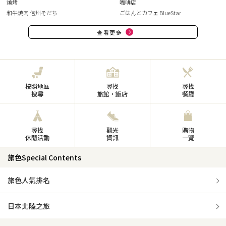
燒烤
咖啡店
和牛焼肉 信州そだち
ごはんとカフェ BlueStar
查看更多
按照地區
尋找
尋找
搜尋
旅館・飯店
餐廳
尋找
觀光
購物
休閒活動
資訊
一覽
旅色Special Contents
旅色人氣排名
日本北陸之旅