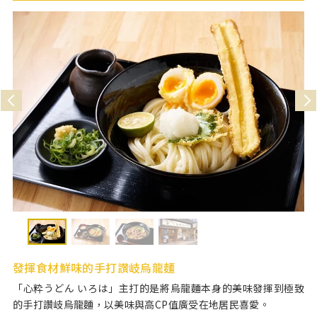
發揮食材鮮味的手打讚岐烏龍麵
「心粋うどん いろは」主打的是將烏龍麵本身的美味發揮到極致
的手打讚岐烏龍麵，以美味與高CP值廣受在地居民喜愛。