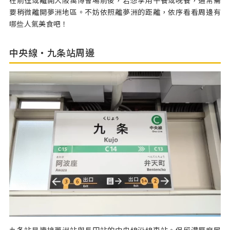
要稍微離開夢洲地區。不妨依照離夢洲的距離，依序看看周邊有
哪些人氣美食吧！
中央線・九条站周邊