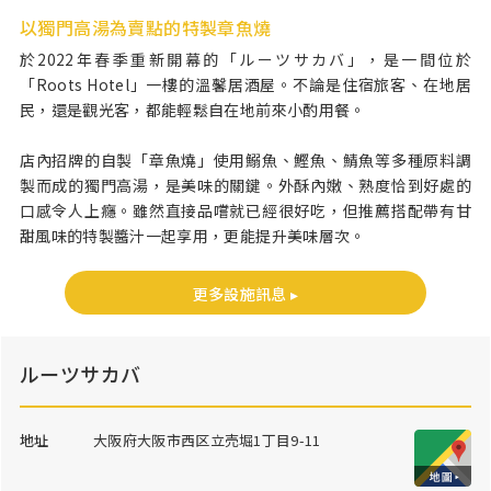
以獨門高湯為賣點的特製章魚燒
於2022年春季重新開幕的「ルーツサカバ」，是一間位於
「Roots Hotel」一樓的溫馨居酒屋。不論是住宿旅客、在地居
民，還是觀光客，都能輕鬆自在地前來小酌用餐。
店內招牌的自製「章魚燒」使用鰯魚、鰹魚、鯖魚等多種原料調
製而成的獨門高湯，是美味的關鍵。外酥內嫩、熟度恰到好處的
口感令人上癮。雖然直接品嚐就已經很好吃，但推薦搭配帶有甘
甜風味的特製醬汁一起享用，更能提升美味層次。
更多設施訊息 ▸
ルーツサカバ
地址
大阪府大阪市西区立売堀1丁目9-11