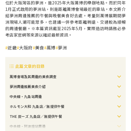
位於大阪灣區的夢洲，是2025年大阪萬博的舉辦地點。而於同年
1月正式啟用的夢洲站，則是距離萬博會場最近的車站。本文將介
紹夢洲周邊推薦的午餐與晚餐美食好去處。考量到萬博展期間夢
洲現場人潮可能眾多，也建議一併參考距離稍遠、交通較為順暢
的周邊餐廳。※本篇資訊截至2025年5月，實際造訪時請務必參
考店家官網等來源以確認最新資訊。
近畿
大阪府
美食
萬博
夢洲
此篇文章的目錄
萬博會場及其周邊的美食調查
夢洲周邊推薦美食介紹
中央線・九条站周邊
ホルモン大和 九条店／無提供午餐
THE 炭ーズ 九条店／無提供午餐
中央線・阿波座站周邊