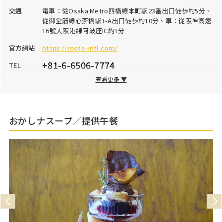
交通
電車：從Osaka Metro四橋線本町駅23番出口徒歩約5分、
從御堂筋線心斎橋駅1-A出口徒歩約10分、車：從阪神高速
16號大阪港線阿波座IC約1分
官方網站
https://roots-intl.com/
+81-6-6506-7774
TEL
查看更多 ▼
FAX
+81-6-6506-7774
營業時間
午餐：11:30～最後點餐時間15:00、晚餐：17:00～
23:00（最後點餐時間22:30）
おかしナスープ／提供午餐
公休日
無休
停車場
無