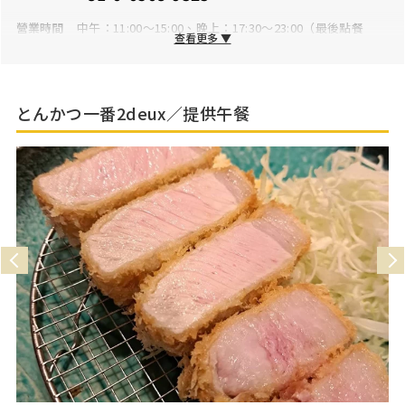
營業時間
中午：11:00～15:00、晚上：17:30～23:00（最後點餐
查看更多 ▼
22:30）※星期六為17:30～23:00（最後點餐21:00）
公休日
星期日・國定假日
停車場
無
とんかつ一番2deux／提供午餐