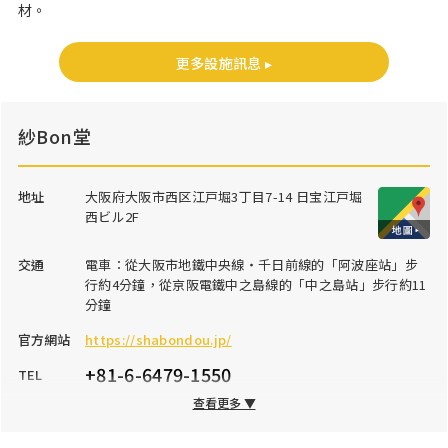
材。
更多設施訊息 ▸
紗Bon堂
地址
大阪府大阪市西区江戸堀3丁目7-14 日宝江戸堀
西ビル2F
交通
電車：從大阪市地鐵中央線・千日前線的「阿波座站」步
行約4分鐘，從京阪電鐵中之島線的「中之島站」步行約11
分鐘
官方網站
https://shabondou.jp/
+81-6-6479-1550
TEL
查看更多 ▼
營業時間
早餐：9:30～上午11:00 ※僅週末及節日提供，午餐：
11:30～下午14:00 ※售完為止，下午14:00～晚上19:00僅