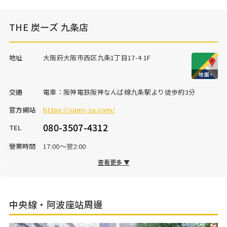
THE 炭ーズ 九条店
地址
大阪府大阪市西区九条1丁目17-4 1F
交通
電車：阪神電鉄阪神なんば線九条駅より徒歩約3分
官方網站
https://sumi-zu.com/
080-3507-4312
TEL
營業時間
17:00～翌2:00
查看更多 ▼
公休日
無休
停車場
無
中央線・阿波座站周邊