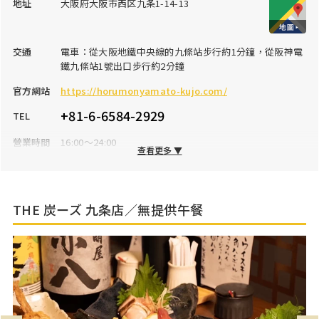
地址
大阪府大阪市西区九条1-14-13
交通
電車：從大阪地鐵中央線的九條站步行約1分鐘，從阪神電
鐵九條站1號出口步行約2分鐘
官方網站
https://horumonyamato-kujo.com/
+81-6-6584-2929
TEL
營業時間
16:00～24:00
查看更多 ▼
公休日
星期三※若為國定假日或國定假日前一天則照常營業
停車場
無
THE 炭ーズ 九条店／無提供午餐