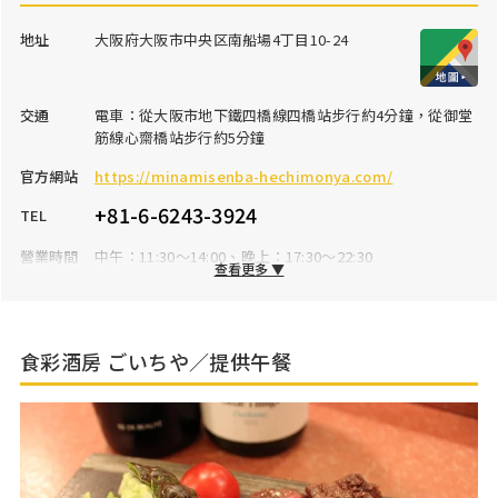
地址
大阪府大阪市中央区南船場4丁目10-24
交通
電車：從大阪市地下鐵四橋線四橋站步行約4分鐘，從御堂
筋線心齋橋站步行約5分鐘
官方網站
https://minamisenba-hechimonya.com/
+81-6-6243-3924
TEL
營業時間
中午：11:30～14:00、晚上：17:30～22:30
查看更多 ▼
公休日
星期日
停車場
無
食彩酒房 ごいちや／提供午餐