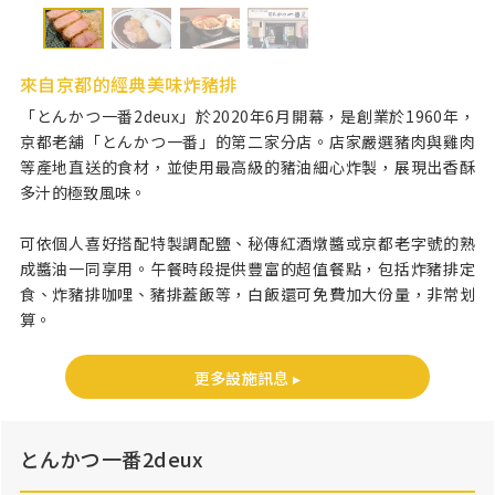
來自京都的經典美味炸豬排
「とんかつ一番2deux」於2020年6月開幕，是創業於1960年，
京都老舖「とんかつ一番」的第二家分店。店家嚴選豬肉與雞肉
等產地直送的食材，並使用最高級的豬油細心炸製，展現出香酥
多汁的極致風味。
可依個人喜好搭配特製調配鹽、秘傳紅酒燉醬或京都老字號的熟
成醬油一同享用。午餐時段提供豐富的超值餐點，包括炸豬排定
食、炸豬排咖哩、豬排蓋飯等，白飯還可免費加大份量，非常划
算。
更多設施訊息 ▸
とんかつ一番2deux