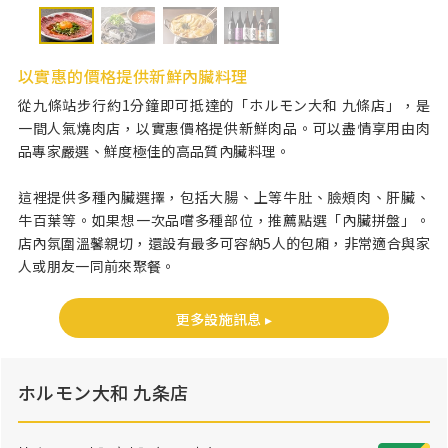
以實惠的價格提供新鮮內臟料理
從九條站步行約1分鐘即可抵達的「ホルモン大和 九條店」，是
一間人氣燒肉店，以實惠價格提供新鮮肉品。可以盡情享用由肉
品專家嚴選、鮮度極佳的高品質內臟料理。
這裡提供多種內臟選擇，包括大腸、上等牛肚、臉頰肉、肝臟、
牛百葉等。如果想一次品嚐多種部位，推薦點選「內臟拼盤」。
店內氛圍溫馨親切，還設有最多可容納5人的包廂，非常適合與家
人或朋友一同前來聚餐。
更多設施訊息 ▸
ホルモン大和 九条店