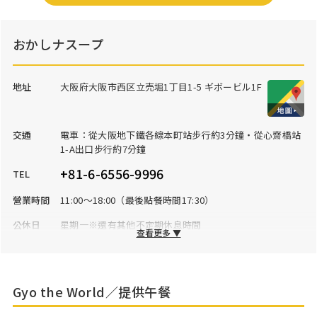
おかしナスープ
地址
大阪府大阪市西区立売堀1丁目1-5 ギボービル1F
交通
電車：從大阪地下鐵各線本町站步行約3分鐘・從心齋橋站
1-A出口步行約7分鐘
+81-6-6556-9996
TEL
營業時間
11:00～18:00（最後點餐時間17:30）
公休日
星期一※還有其他不定期休息時間
查看更多 ▼
停車場
無※附近有投幣停車場
Gyo the World／提供午餐