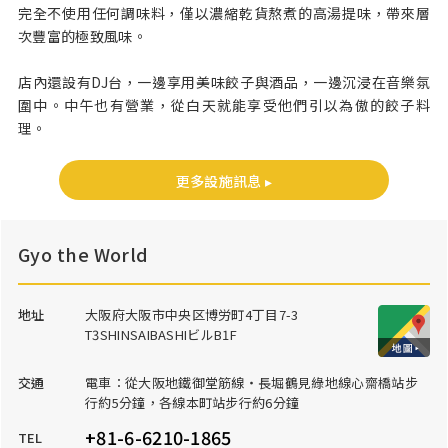
完全不使用任何調味料，僅以濃縮乾貨熬煮的高湯提味，帶來層
次豐富的極致風味。
店內還設有DJ台，一邊享用美味餃子與酒品，一邊沉浸在音樂氛
圍中。中午也有營業，從白天就能享受他們引以為傲的餃子料
理。
更多設施訊息 ▸
Gyo the World
地址
大阪府大阪市中央区博労町4丁目7-3
T3SHINSAIBASHIビルB1F
交通
電車：從大阪地鐵御堂筋線・長堀鶴見綠地線心齋橋站步
行約5分鐘，各線本町站步行約6分鐘
+81-6-6210-1865
TEL