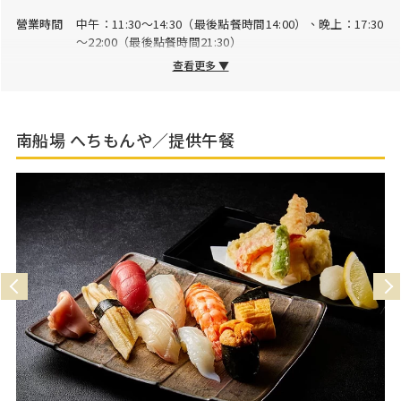
營業時間
中午：11:30～14:30（最後點餐時間14:00）、晚上：17:30
～22:00（最後點餐時間21:30）
查看更多 ▼
公休日
星期日、星期一的中午
停車場
無
南船場 へちもんや／提供午餐