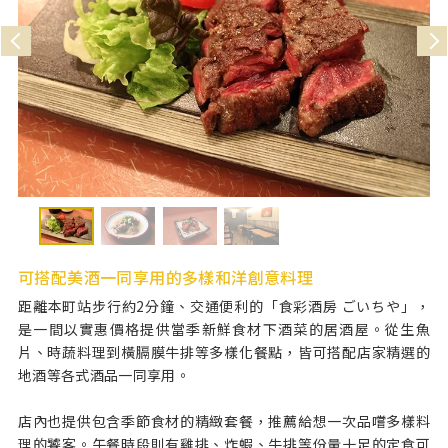
可搭配美酒一同享用的多樣和洋創意料理
距離本町站步行約2分鐘、交通便利的「食彩酒房 ごいちや」，
是一間以實惠價格提供當季新鮮食材下酒菜的居酒屋。從生魚
片、時蔬料理到橫膈膜牛排等多樣化餐點，皆可搭配店家精選的
地酒等各式酒品一同享用。
店內也提供包含季節食材的精緻套餐，推薦給想一次品嚐多樣料
理的饕客。午餐時段則有雞排、炸蝦、牛排等份量十足的定食可