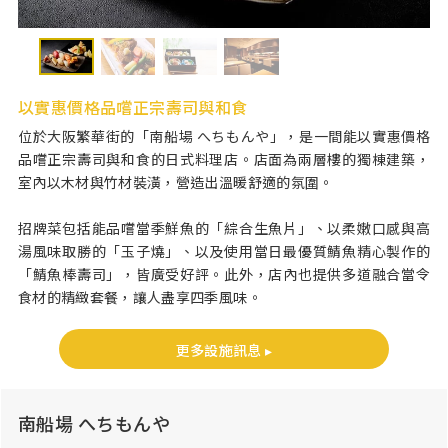
以實惠價格品嚐正宗壽司與和食
位於大阪繁華街的「南船場 へちもんや」，是一間能以實惠價格
品嚐正宗壽司與和食的日式料理店。店面為兩層樓的獨棟建築，
室內以木材與竹材裝潢，營造出溫暖舒適的氛圍。
招牌菜包括能品嚐當季鮮魚的「綜合生魚片」、以柔嫩口感與高
湯風味取勝的「玉子燒」、以及使用當日最優質鯖魚精心製作的
「鯖魚棒壽司」，皆廣受好評。此外，店內也提供多道融合當令
食材的精緻套餐，讓人盡享四季風味。
更多設施訊息 ▸
南船場 へちもんや