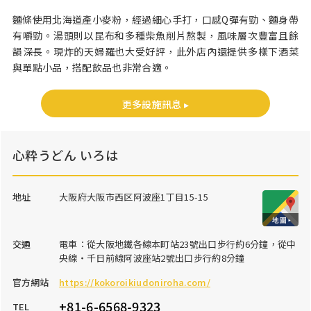
麵條使用北海道產小麥粉，經過細心手打，口感Q彈有勁、麵身帶
有嚼勁。湯頭則以昆布和多種柴魚削片熬製，風味層次豐富且餘
韻深長。現炸的天婦羅也大受好評，此外店內還提供多樣下酒菜
與單點小品，搭配飲品也非常合適。
更多設施訊息 ▸
心粋うどん いろは
地址
大阪府大阪市西区阿波座1丁目15-15
交通
電車：從大阪地鐵各線本町站23號出口步行約6分鐘，從中
央線・千日前線阿波座站2號出口步行約8分鐘
官方網站
https://kokoroikiudoniroha.com/
+81-6-6568-9323
TEL