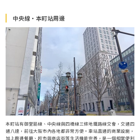
外帶，晚餐：晚上18:30～22:00 ※關閉時間視情況而定，
需全程預約
中央線・本町站周邊
公休日
星期一
停車場
無
本町站有御堂筋線、中央線與四橋線三條地鐵路線交會，交通四
通八達，前往大阪市內各地都非常方便。車站直通的商業設施，
加上周邊餐廳、超市與商店街等生活機能完善，是一個相當便利