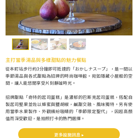
主打當季湯品與多樣甜點的魅力餐點
從本町站步行約3分鐘即可抵達的「おかしナスープ」，是一間以
季節湯品與各式甜點為招牌的時尚咖啡館。宛如隱藏小屋般的空
間，讓人能悠閒享受片刻靜謐時光。
招牌甜點「奇特的起司蛋糕」是濃郁的巴斯克起司蛋糕，搭配自
製起司堅果並佐以蜂蜜與鹽胡椒，鹹甜交融、風味獨特。另有使
用當季水果製作、外觀繽紛吸睛的「季節限定聖代」，因超高顏
值而深受歡迎，是拍照打卡的熱門選擇。
更多設施訊息 ▸