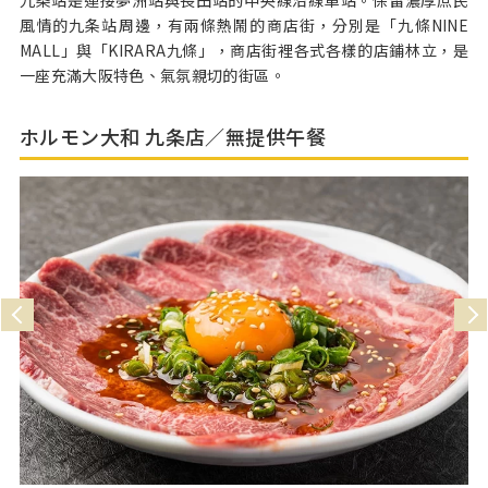
九条站是連接夢洲站與長田站的中央線沿線車站。保留濃厚庶民
風情的九条站周邊，有兩條熱鬧的商店街，分別是「九條NINE
MALL」與「KIRARA九條」，商店街裡各式各樣的店鋪林立，是
一座充滿大阪特色、氣氛親切的街區。
ホルモン大和 九条店／無提供午餐