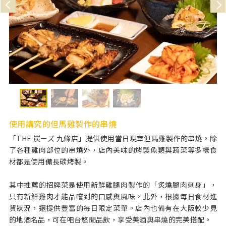
使用講究的但馬雞製作的串燒
「THE 炭ーズ 九條店」提供使用當日現宰但馬雞製作的串燒。除
了各種雞肉部位的串燒外，店內美味的烤製魚類與蔬菜等多樣食
材都是使用備長碳烤製。
其中推薦的招牌菜是使用新鮮雞腿肉製作的「炙燒腿肉刺身」，
只有新鮮雞肉才能品嚐到的口感與風味。此外，根據每日食材進
貨狀況，還提供豐富的每日限定菜單。店內也備有在大阪較少見
的地酒名品，可在吧台悠閒品飲，享受美酒與串燒的完美搭配。