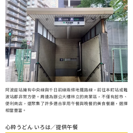
阿波座站擁有中央線與千日前線兩條地鐵路線，前往本町站或難
波站都非常方便。周邊為辦公大樓林立的商業區，不僅有超市、
便利商店，還聚集了許多適合享用午餐與晚餐的美食餐廳，選擇
相當豐富。
心粋うどん いろは／提供午餐