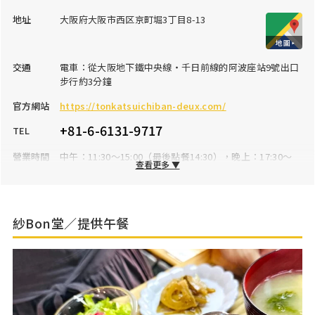
地址
大阪府大阪市西区京町堀3丁目8-13
交通
電車：從大阪地下鐵中央線・千日前線的阿波座站9號出口
步行約3分鐘
官方網站
https://tonkatsuichiban-deux.com/
+81-6-6131-9717
TEL
營業時間
中午：11:30～15:00（最後點餐14:30），晚上：17:30～
查看更多 ▼
21:30（最後點餐21:00）
公休日
星期二
停車場
無※附近有投幣式停車場
紗Bon堂／提供午餐