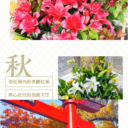
染紅境內的美麗紅葉
將心託付的澄澈天空