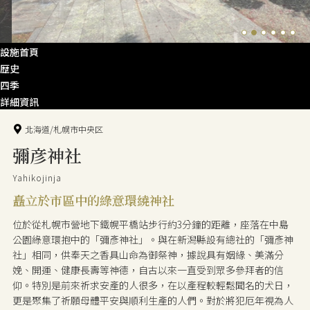
設施首頁
歴史
四季
詳細資訊
北海道/札幌市中央区
彌彦神社
Yahikojinja
矗立於市區中的綠意環繞神社
位於從札幌市營地下鐵幌平橋站步行約3分鐘的距離，座落在中島
公園綠意環抱中的「彌彥神社」。與在新潟縣設有總社的「彌彥神
社」相同，供奉天之香具山命為御祭神，據說具有姻緣、美滿分
娩、開運、健康長壽等神德，自古以來一直受到眾多參拜者的信
仰。特別是前來祈求安產的人很多，在以產程較輕鬆聞名的犬日，
更是聚集了祈願母體平安與順利生產的人們。對於將犯厄年視為人