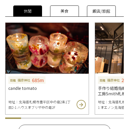
休閒
美食
飯店/旅館
685m
2k
彌彦神社
彌彦神社
距離
距離
candle tomato
手作り結婚指輪
工房Smith札幌
地址：北海道札幌市豊平区中の島2条1丁
地址：北海道札幌市
目2-1 ハウスオブリザ中の島2F
1 オエノン北海道BLD