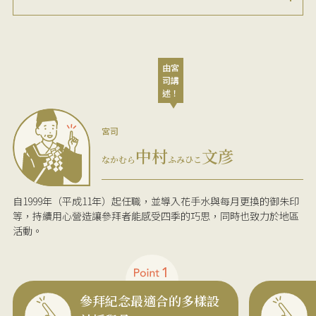
由宮
司講
述！
宮司
中村
文彦
なかむら
ふみひこ
自1999年（平成11年）起任職，並導入花手水與每月更換的御朱印
等，持續用心營造讓參拜者能感受四季的巧思，同時也致力於地區
活動。
參拜紀念最適合的多樣設