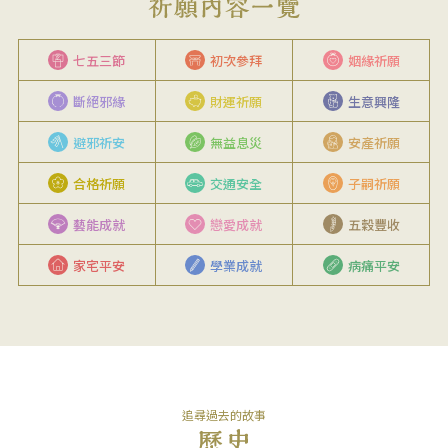
七五三節
初次參拜
姻緣祈願
斷絕邪緣
財運祈願
生意興隆
避邪祈安
無益息災
安產祈願
合格祈願
交通安全
子嗣祈願
藝能成就
戀愛成就
五穀豐收
家宅平安
學業成就
病痛平安
追尋過去的故事