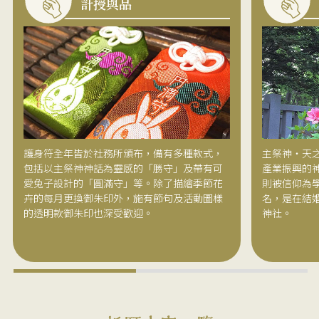
計授與品
護身符全年皆於社務所頒布，備有多種款式，
主祭神・天
包括以主祭神神話為靈感的「勝守」及帶有可
產業振興的
愛兔子設計的「圓滿守」等。除了描繪季節花
則被信仰為
卉的每月更換御朱印外，施有節句及活動圖樣
名，是在結
的透明款御朱印也深受歡迎。
神社。