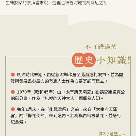
生轉捩點的參拜者來說，這裡也被親切地視為除厄之社。
明治時代末期，由從新潟縣移居至北海道札幌市，並為開
發與發展盡心盡力的有志人士作為心靈寄託而建立。
1970年（昭和45年）由「太宰府天滿宮」勸請菅原道真公
的御分靈，作為“札幌的天神大人”而廣為人知。
每年1月末，在「札幌雪祭」之前，來自「太宰府天滿
宮」的「梅花使節」來到道內。紅梅與白梅被獻花，並舉行
紀念祭。
深入了解歷史