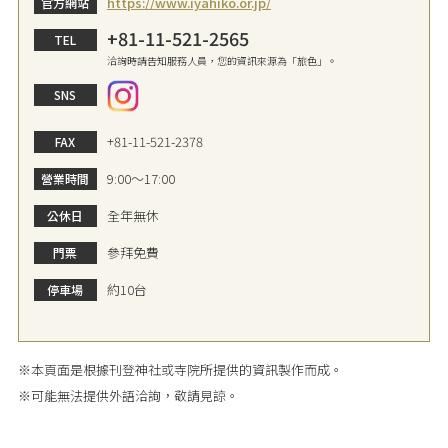
https://www.iyahiko.or.jp/
官方網站
+81-11-521-2565
TEL
洽詢時請告知服務人員，您的資訊來源為「旅色」。
SNS
+81-11-521-2378
FAX
9:00～17:00
營業時間
全年無休
公休日
參拜免費
門票
約10台
停車場
※本頁面是根據刊登神社或寺院所提供的資訊製作而成。
※可能無法提供外語洽詢，敬請見諒。