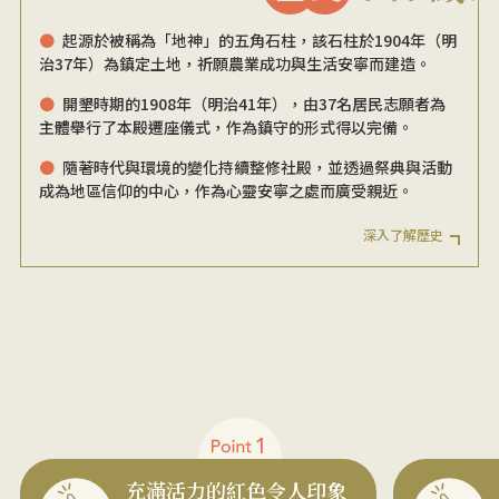
起源於被稱為「地神」的五角石柱，該石柱於1904年（明
治37年）為鎮定土地，祈願農業成功與生活安寧而建造。
開墾時期的1908年（明治41年），由37名居民志願者為
主體舉行了本殿遷座儀式，作為鎮守的形式得以完備。
隨著時代與環境的變化持續整修社殿，並透過祭典與活動
成為地區信仰的中心，作為心靈安寧之處而廣受親近。
深入了解歷史
充滿活力的紅色令人印象