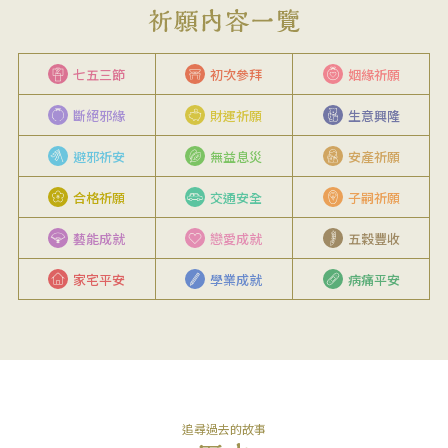
七五三節
初次參拜
姻緣祈願
斷絕邪緣
財運祈願
生意興隆
避邪祈安
無益息災
安產祈願
合格祈願
交通安全
子嗣祈願
藝能成就
戀愛成就
五穀豐收
家宅平安
學業成就
病痛平安
追尋過去的故事