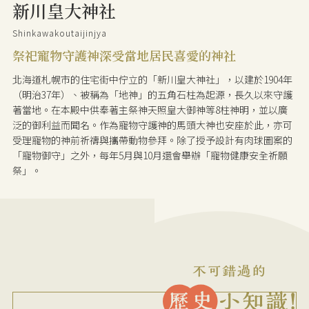
新川皇大神社
Shinkawakoutaijinjya
祭祀寵物守護神深受當地居民喜愛的神社
北海道札幌市的住宅街中佇立的「新川皇大神社」，以建於1904年
（明治37年）、被稱為「地神」的五角石柱為起源，長久以來守護
著當地。在本殿中供奉著主祭神天照皇大御神等8柱神明，並以廣
泛的御利益而聞名。作為寵物守護神的馬頭大神也安座於此，亦可
受理寵物的神前祈禱與攜帶動物參拜。除了授予設計有肉球圖案的
「寵物御守」之外，每年5月與10月還會舉辦「寵物健康安全祈願
祭」。