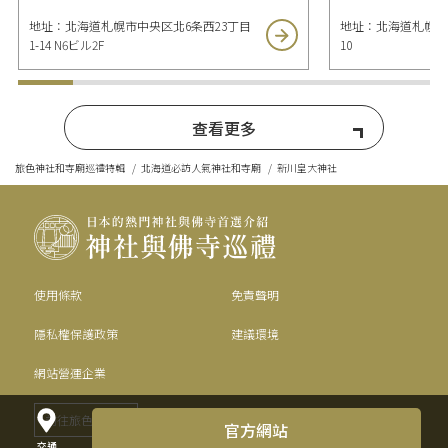
地址：北海道札幌市中央区北6条西23丁目
地址：北海道札幌市東
1-14 N6ビル2F
10
查看更多
旅色神社和寺廟巡禮特輯
北海道必訪人氣神社和寺廟
新川皇大神社
使用條款
免責聲明
隱私權保護政策
建議環境
網站營運企業
前往旅色官網
官方網站
交通