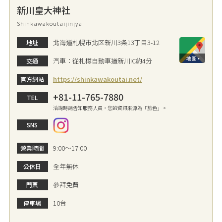
新川皇大神社
Shinkawakoutaijinjya
北海道札幌市北区新川3条13丁目3-12
地址
汽車：從札樽自動車道新川IC約4分
交通
https://shinkawakoutai.net/
官方網站
+81-11-765-7880
TEL
洽詢時請告知服務人員，您的資訊來源為「旅色」。
SNS
9:00～17:00
營業時間
全年無休
公休日
參拜免費
門票
10台
停車場