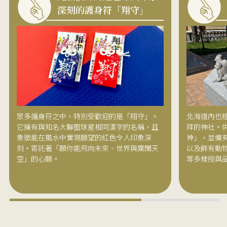
深刻的護身符「翔守」
眾多護身符之中，特別受歡迎的是「翔守」。
北海道內也
它擁有與知名大聯盟球星相同漢字的名稱，且
拜的神社。
象徵能在風水中實現願望的紅色令人印象深
神」，並備
刻。寄託著「願你能飛向未來、世界與廣闊天
以及飾有動
空」的心願。
等多樣授與