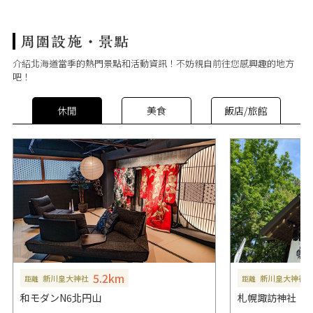
介紹北海道當季的熱門景點和活動資訊！不妨親自前往您感興趣的地方
吧！
休閒
美食
飯店/旅館
5.2km
新川皇大神社
新川皇大神社
距離
距離
和モダンN6北円山
札幌諏訪神社