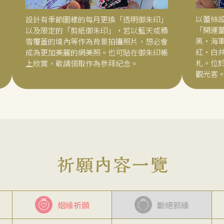
以蕾絲
設計有季節圖樣的每月更換「透明御朱印」
「開運
以及限定的「剪紙御朱印」，若以藍天或積
黑・海
雪覆蓋的境內等作為背景拍攝照片，想必會
紅・白
成為更加美麗的網美照。也可貼在御朱印帳
札。位
上欣賞，敬請領取作為參拜紀念。
觀光客
姻緣祈願
斷絕邪緣