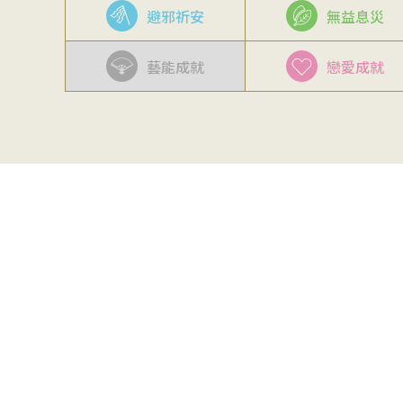
避邪祈安
無益息災
藝能成就
戀愛成就