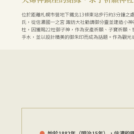
位於距離札幌市營地下鐵北13條東站步行約3分鐘之
氏，從信濃國一之宮 諏訪大社勸請御分靈並建造小神
柱，因獲賜22柱御子神，作為安產祈願、子寶祈願
手水，並以設計精美的御朱印而成為話題。作為觀光
始於1882年（明治15年），信濃