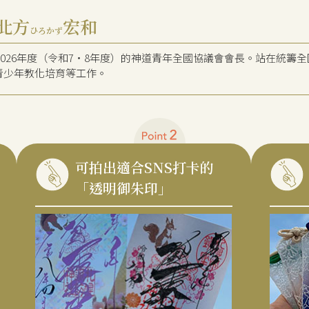
北方
宏和
ひろかず
・2026年度（令和7・8年度）的神道青年全國協議會會長。站在統
青少年教化培育等工作。
可拍出適合SNS打卡的
「透明御朱印」