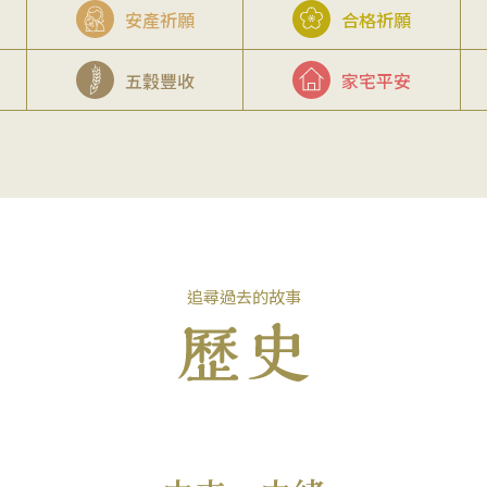
安產祈願
合格祈願
五穀豐收
家宅平安
追尋過去的故事