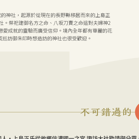
處的神社，起源於從現在的長野縣移居而來的上島正
社。祭祀建御名方之命、八坂刀賣之命這對夫婦神2
、戀愛成就的靈驗而廣受信仰。境內全年都有華麗的花
或巡訪御朱印時想造訪的神社也很受歡迎。
的國人・上島正氏從故鄉信濃國一之宮 諏訪大社勸請御分靈