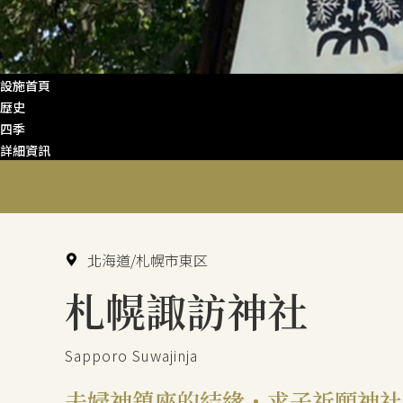
設施首頁
歴史
四季
詳細資訊
北海道/札幌市東区
札幌諏訪神社
Sapporo Suwajinja
夫婦神鎮座的結緣・求子祈願神社