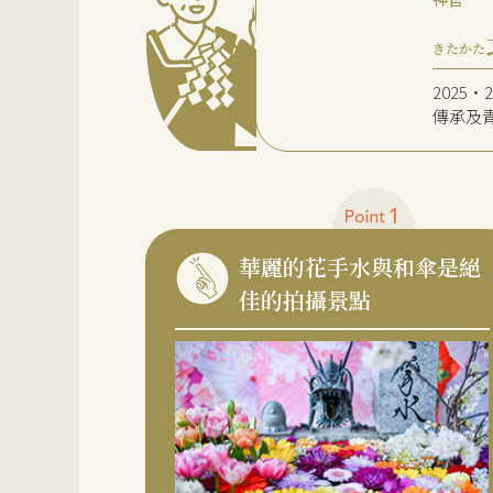
きたかた
2025
傳承及
華麗的花手水與和傘是絕
佳的拍攝景點