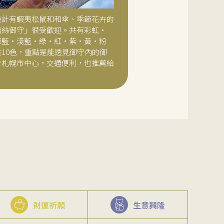
設計有蝦夷松鼠和和傘、季節花卉的
蕾絲御守」很受歡迎。共有彩虹・
軍藍・淺藍・綠・紅・紫・黃・粉
共10色，重點是能透見御守內的御
於札幌市中心，交通便利，也推薦給
。
財運祈願
生意興隆