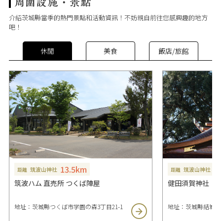
介紹茨城縣當季的熱門景點和活動資訊！不妨親自前往您感興趣的地方
吧！
休閒
美食
飯店/旅館
13.5km
2
筑波山神社
筑波山神社
距離
距離
筑波ハム 直売所 つくば陣屋
健田須賀神社
地址：茨城縣つくば市学園の森3丁目21-1
地址：茨城縣結城市