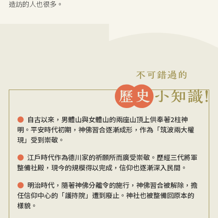
造訪的人也很多。
自古以來，男體山與女體山的兩座山頂上供奉著2柱神
明。平安時代初期，神佛習合逐漸成形，作為「筑波兩大權
現」受到崇敬。
江戶時代作為德川家的祈願所而廣受崇敬。歷經三代將軍
整備社殿，現今的規模得以完成，信仰也逐漸深入民間。
明治時代，隨著神佛分離令的施行，神佛習合被解除，擔
任信仰中心的「護持院」遭到廢止。神社也被整備回原本的
樣貌。