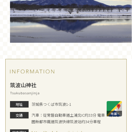
筑波山神社
Tsukubasanjinja
茨城県つくば市筑波1-1
地址
汽車：從常磐自動車道土浦北IC約33分 電車：從首都
交通
圈新都市鐵道筑波快線筑波站約34分車程