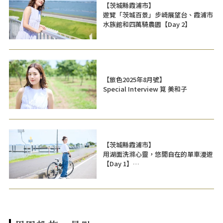
【茨城縣霞浦市】
遊覽「茨城百景」步崎展望台、霞浦市
水族館和四萬騎農園【Day 2】
【旅色2025年8月號】
Special Interview 筧 美和子
【茨城縣霞浦市】
用湖面洗滌心靈，悠閒自在的單車漫遊
【Day 1】