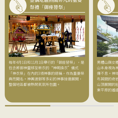
祭禮「御座替祭」
每年4月1日和11月1日舉行的「御座替祭」，是
男體山與女
包含將御神靈移至新衣的“神明換衣”儀式
山本身視為
「神衣祭」在內的3項神事的總稱，作為重要祭
傳不息。神
典而聞名。神輿渡御等多彩的神事接連展開，
布其間的奇
整個地區都被熱鬧氣氛所包圍。
山頂展開的
東平原的遙