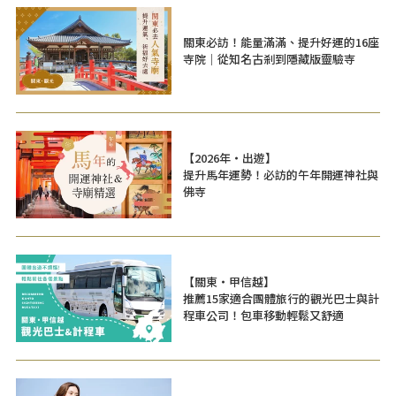
關東必訪！能量滿滿、提升好運的16座
寺院｜從知名古剎到隱藏版靈驗寺
【2026年・出遊】
提升馬年運勢！必訪的午年開運神社與
佛寺
【關東・甲信越】
推薦15家適合團體旅行的觀光巴士與計
程車公司！包車移動輕鬆又舒適