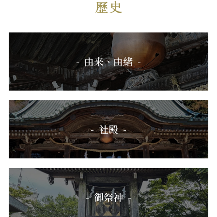
由来、由緒
社殿
御祭神