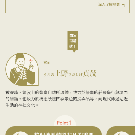
深入了解歷史
由宮
司講
述！
宮司
上野
貞茂
うえの
さだしげ
被靈峰・筑波山的豐富自然所環繞，致力於祭事的莊嚴舉行與境內
的維護。也致力於構思映照四季景色的授與品等，向現代傳遞貼近
生活的神社文化。
整個地區熱鬧非凡的重要