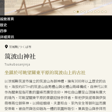
設施首頁
歴史
四季
詳細資訊
茨城縣/つくば市
筑波山神社
Tsukubasanjinja
坐鎮於可眺望關東平原的筑波山上的古社
以茨城縣筑波市聳立的筑波山為御神體，擁有3000年以上歷史的古
社。海拔約877m的筑波山由男體山與女體山兩峰構成，自神代以來
作為關東屈指可數的靈峰而廣受信仰。神社自山腰至山頂擁有廣大
的境內，可眺望關東平原的景觀迎接參拜者。祭祀伊奘諾尊與伊奘
冊尊兩位御祭神，以締結姻緣、夫妻和合、家內安全等御利益而廣
受崇敬。被自然與信仰融為一體的氛圍所吸引，兼具登山與參拜而