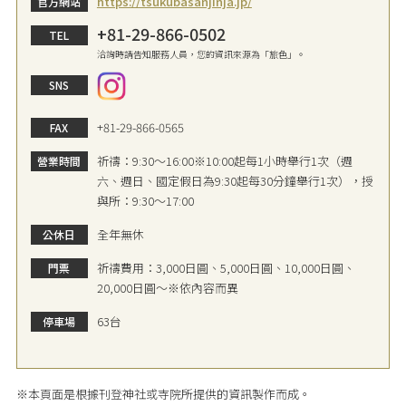
https://tsukubasanjinja.jp/
官方網站
+81-29-866-0502
TEL
洽詢時請告知服務人員，您的資訊來源為「旅色」。
SNS
+81-29-866-0565
FAX
祈禱：9:30～16:00※10:00起每1小時舉行1次（週
營業時間
六、週日、國定假日為9:30起每30分鐘舉行1次），授
與所：9:30～17:00
全年無休
公休日
祈禱費用：3,000日圓、5,000日圓、10,000日圓、
門票
20,000日圓～※依內容而異
63台
停車場
※本頁面是根據刊登神社或寺院所提供的資訊製作而成。