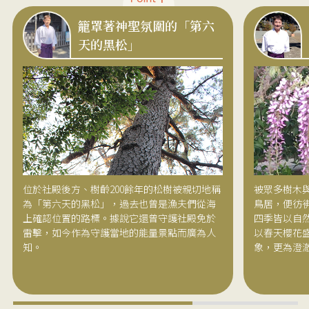
籠罩著神聖氛圍的「第六
天的黑松」
位於社殿後方、樹齡200餘年的松樹被親切地稱
被眾多樹木
為「第六天的黑松」，過去也曾是漁夫們從海
鳥居，便彷
上確認位置的路標。據說它還曾守護社殿免於
四季皆以自
雷擊，如今作為守護當地的能量景點而廣為人
以春天櫻花
知。
象，更為澄