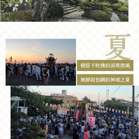
樹蔭下吹拂的涼爽微風
被靜寂包圍的神域之夏