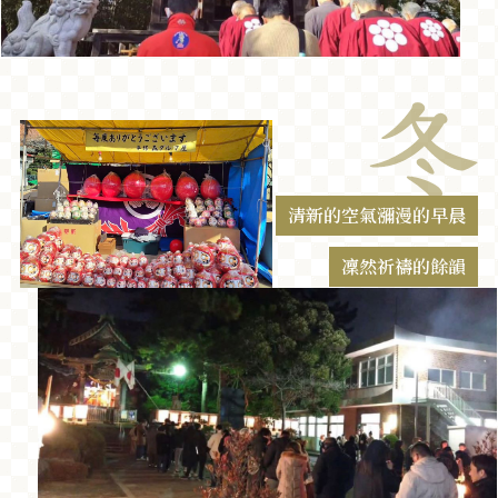
清新的空氣瀰漫的早晨
凜然祈禱的餘韻