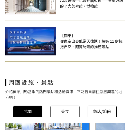
越冷越適合沉浸在藝術裡——冬季必訪
的 7 大美術館・博物館
【關東】
從東京出發能當天往返！精選 11 處擁
抱自然、飽覽絕景的推薦景點
介紹神奈川縣當季的熱門景點和活動資訊！不妨親自前往您感興趣的地
方吧！
休閒
美食
飯店/旅館