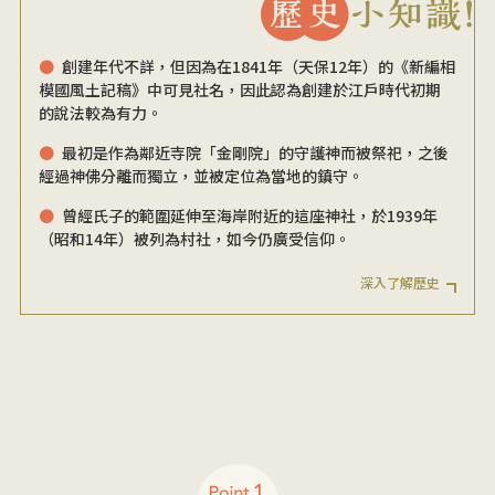
創建年代不詳，但因為在1841年（天保12年）的《新編相
模國風土記稿》中可見社名，因此認為創建於江戶時代初期
的說法較為有力。
最初是作為鄰近寺院「金剛院」的守護神而被祭祀，之後
經過神佛分離而獨立，並被定位為當地的鎮守。
曾經氏子的範圍延伸至海岸附近的這座神社，於1939年
（昭和14年）被列為村社，如今仍廣受信仰。
深入了解歷史