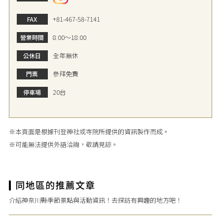
+81-467-58-7141
FAX
8:00～18:00
營業時間
全年無休
公休日
參拜免費
門票
20台
停車場
※本頁面是根據刊登神社或寺院所提供的資訊製作而成。
※可能無法提供外語洽詢，敬請見諒。
介紹神奈川縣季節景點與活動資訊！去探訪有興趣的地方吧！