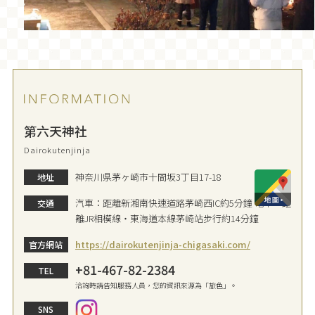
第六天神社
Dairokutenjinja
神奈川県茅ヶ崎市十間坂3丁目17-18
地址
汽車：距離新湘南快速道路茅崎西IC約5分鐘 電車：距
交通
離JR相模線・東海道本線茅崎站步行約14分鐘
https://dairokutenjinja-chigasaki.com/
官方網站
+81-467-82-2384
TEL
洽詢時請告知服務人員，您的資訊來源為「旅色」。
SNS