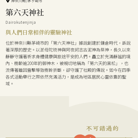
神奈川縣/茅ヶ崎市
第六天神社
Dairokutenjinja
與人們日常相伴的靈驗神社
位於神奈川縣茅崎市的「第六天神社」據說創建於鎌倉時代，訴說
著深厚的歷史。以淤母陀琉神與阿夜訶志古泥神為祭神，長久以來
靜靜守護著祈求身體健康與旅途平安的人們。矗立於充滿靜謐的境
內、樹齡逾200年的御神木，被親切地稱為「第六天的黑松」，也
流傳著雖因雷擊導致樹幹折斷，卻守護了社殿的傳說。如今在四季
各式活動舉行之際依然充滿活力，是成為地區居民心靈依靠的聖
域。