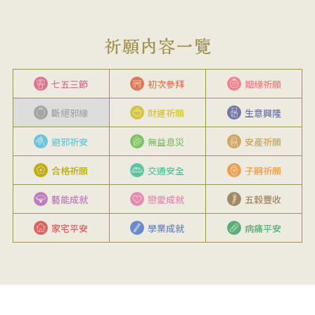
七五三節
初次參拜
姻緣祈願
斷絕邪緣
財運祈願
生意興隆
避邪祈安
無益息災
安產祈願
合格祈願
交通安全
子嗣祈願
藝能成就
戀愛成就
五穀豐收
家宅平安
學業成就
病痛平安