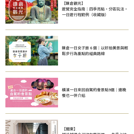
【鎌倉觀光】
遊覽完全指南｜四季亮點・分區玩法・
一日遊行程範例（收藏版）
鎌倉一日女子旅 6 選｜以好拍美景與輕
鬆步行為重點的經典路線
橫濱一日來回自駕約會景點9選｜連晚
餐也一併介紹
【關東】