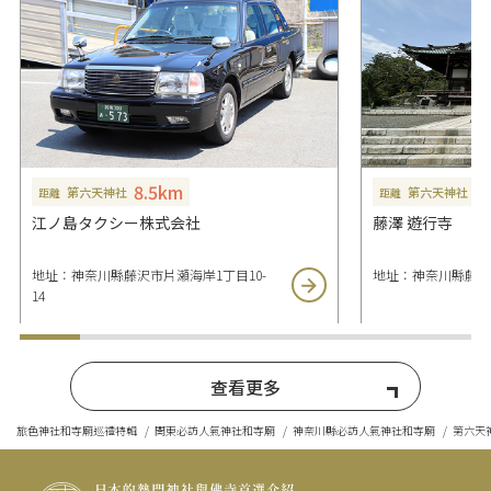
8.5km
8
第六天神社
第六天神社
距離
距離
江ノ島タクシー株式会社
藤澤 遊行寺
地址：神奈川縣藤沢市片瀬海岸1丁目10-
地址：神奈川縣藤沢市
14
查看更多
旅色神社和寺廟巡禮特輯
関東必訪人氣神社和寺廟
神奈川縣必訪人氣神社和寺廟
第六天