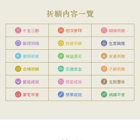
七五三節
初次參拜
姻緣祈願
斷絕邪緣
財運祈願
生意興隆
避邪祈安
無益息災
安產祈願
合格祈願
交通安全
子嗣祈願
藝能成就
戀愛成就
五穀豐收
家宅平安
學業成就
病痛平安