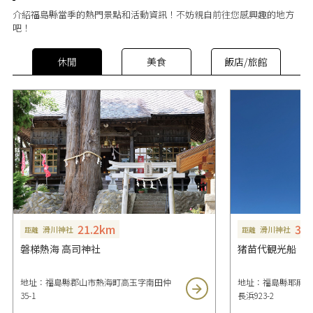
介紹福島縣當季的熱門景點和活動資訊！不妨親自前往您感興趣的地方
吧！
休閒
美食
飯店/旅館
21.2km
35
滑川神社
滑川神社
距離
距離
磐梯熱海 高司神社
猪苗代観光船
地址：福島縣郡山市熱海町高玉字南田仲
地址：福島縣耶麻郡
35-1
長浜923-2