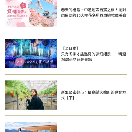
春天的福島・中通地區自駕之旅！絕對
想造訪的10大櫻花名所與周邊推薦美食
【全日本】
只有冬季才能遇見的夢幻絕景──精選
29處必訪觀光景點
新型緊密都市：福島縣大熊町的遊覽方
式【下】