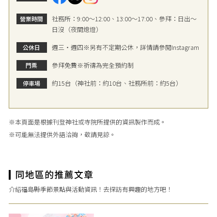
社務所：9:00～12:00、13:00～17:00、參拜：日出～
營業時間
日沒（夜間熄燈）
週三・週四※另有不定期公休，詳情請參閱Instagram
公休日
參拜免費※祈禱為完全預約制
門票
約15台（神社前：約10台、社務所前：約5台）
停車場
※本頁面是根據刊登神社或寺院所提供的資訊製作而成。
※可能無法提供外語洽詢，敬請見諒。
介紹福島縣季節景點與活動資訊！去探訪有興趣的地方吧！