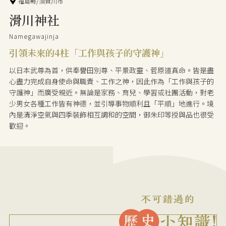
福島縣/須賀川市
滑川神社
Namegawajinja
引領未來的4柱「工作與孩子的守護神」
以日本武尊為首，供奉譽田別尊、平景政靈、菅原道真命。皆是盡
心盡力完成自身使命與職責、工作之神，因此作為「工作與孩子的
守護神」而廣受親近。無論是家務、育兒、學習或社團活動，對老
少男女各種工作皆有神德，並引導事物順利且「平順」地進行。境
內是清淨空氣與四季裝飾相互調和的空間，御朱印等授與品也很受
歡迎。