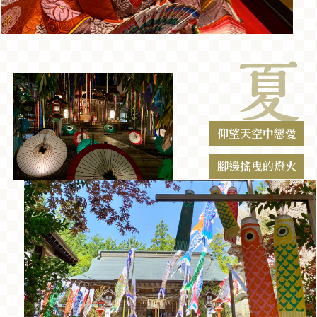
仰望天空中戀愛
腳邊搖曳的燈火