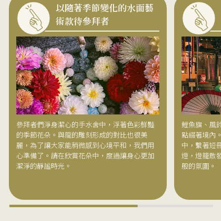
以隨著季節變化的水面藝
術款待參拜者
參拜者們淨身潔心的手水舍中，浮著色彩鮮豔
鯉魚旗、風
的季節花朵。與龍的雕刻形成的對比也很美
點綴著境內
麗，為了讓大家能稍微感到心境平和，我們用
中，繫著短
心準備了。請在欣賞花朵中，度過讓身心更加
燈，燈籠散
潔淨的靜謐時光。
般的氛圍。