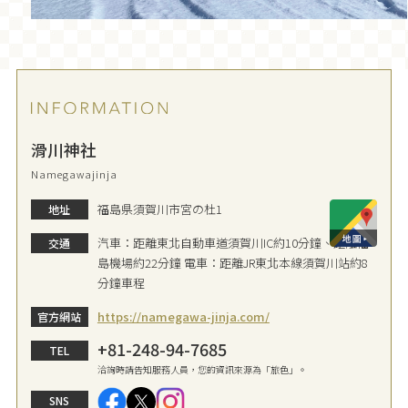
滑川神社
Namegawajinja
福島県須賀川市宮の杜1
地址
汽車：距離東北自動車道須賀川IC約10分鐘、距離福
交通
島機場約22分鐘 電車：距離JR東北本線須賀川站約8
分鐘車程
https://namegawa-jinja.com/
官方網站
+81-248-94-7685
TEL
洽詢時請告知服務人員，您的資訊來源為「旅色」。
SNS