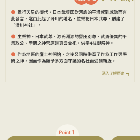
景行天皇的御代，日本武尊因對河底的平滑感到感動而有
此發言，遂由此起了滑川的地名，並祭祀日本武尊，創建了
「滑川神社」。
主祭神・日本武尊、源氏淵源的譽田別尊、武勇優異的平
景政公、學問之神菅原道真公合祀，供奉4柱御祭神。
作為地區的產土神開始，之後又同時供奉了作為工作與學
問之神，因而作為賜予多方面守護的名社而受到親近。
深入了解歷史